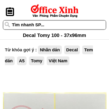
󰆎
Decal Tomy 100 - 37x96mm
Từ khóa gợi ý :
Nhãn dán
Decal
Tem
dán
A5
Tomy
Việt Nam