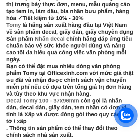
thị trưng bày thực đơn, menu, mẫu quảng cáo
tạo tem in, làm dấu, bìa nhãn bưu phẩm, hàng
hóa ✓Tiết kiệm từ 10% - 30%
Tomy
là hãng sản xuất hàng đầu tại Việt Nam
về sản phẩm decal, giấy dán, giấy chuyên dụng
Sản phẩm
Nhãn decal
chính hãng đáp ứng tiêu
chuẩn bảo vệ sức khỏe người dùng và nâng
cao tối đa hiệu quả công việc văn phòng mỗi
ngày.
Bạn có thể đặt mua nhiều dòng văn phòng
phẩm Tomy tại Officexinh.com với mức giá thật
ưu đãi và nhận được chính sách vận chuyển
miễn phí nếu có dựa trên tổng giá trị đơn hàng
và tùy theo khu vực nhận hàng.
Decal Tomy 100 - 37x96mm
còn gọi là nhãn
dán, decal dán, giấy dán, tem nhãn có đơn vị
tính là Xấp và được đóng gói theo quy cách: 10
tờ / xấp
. Thông tin sản phẩm có thể thay đổi theo
chính sách nhà sản xuất.