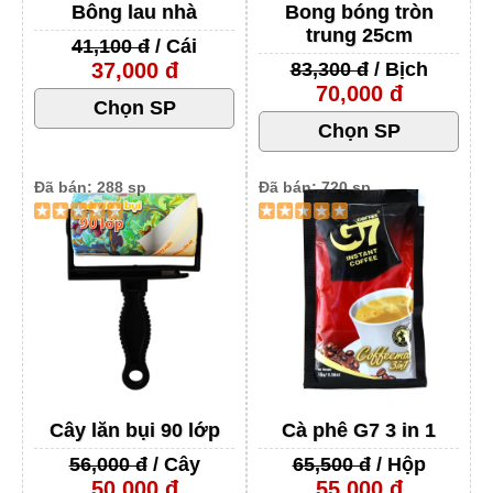
Bông lau nhà
Bong bóng tròn
trung 25cm
41,100 đ
/ Cái
37,000 đ
83,300 đ
/ Bịch
70,000 đ
Đã bán: 288 sp
Đã bán: 720 sp
Cây lăn bụi 90 lớp
Cà phê G7 3 in 1
56,000 đ
/ Cây
65,500 đ
/ Hộp
50,000 đ
55,000 đ