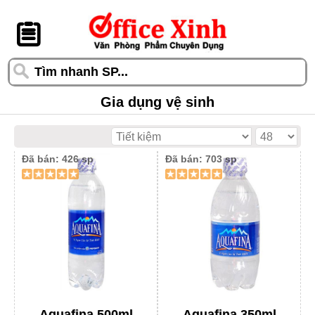
󰆎
Gia dụng vệ sinh
Đã bán: 426 sp
Đã bán: 703 sp
Aquafina 500ml
Aquafina 350ml