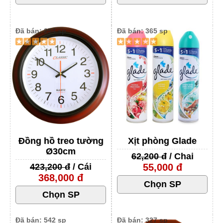
Đã bán: 254 sp
Đã bán: 365 sp
Đồng hồ treo tường
Xịt phòng Glade
Ø30cm
62,200 đ
/ Chai
423,200 đ
/ Cái
55,000 đ
368,000 đ
Đã bán: 542 sp
Đã bán: 327 sp