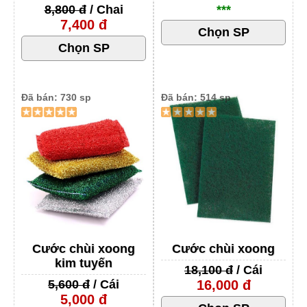
8,800 đ
/ Chai
***
7,400 đ
Đã bán: 730 sp
Đã bán: 514 sp
Cước chùi xoong
Cước chùi xoong
kim tuyến
18,100 đ
/ Cái
5,600 đ
/ Cái
16,000 đ
5,000 đ