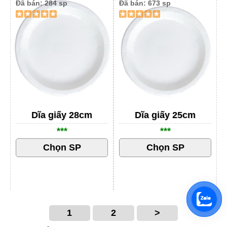
Đã bán: 284 sp
Đã bán: 673 sp
Dĩa giấy 28cm
Dĩa giấy 25cm
***
***
1
2
>