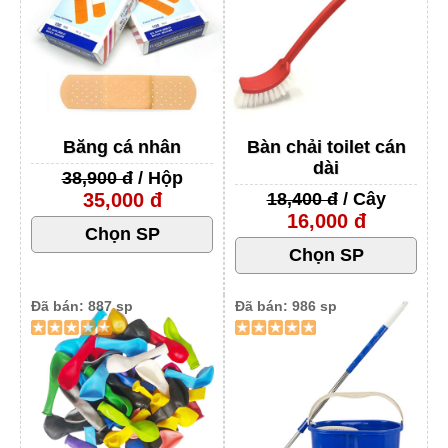
Băng cá nhân
Bàn chải toilet cán
dài
38,900 đ
/ Hộp
35,000 đ
18,400 đ
/ Cây
16,000 đ
Đã bán: 887 sp
Đã bán: 986 sp