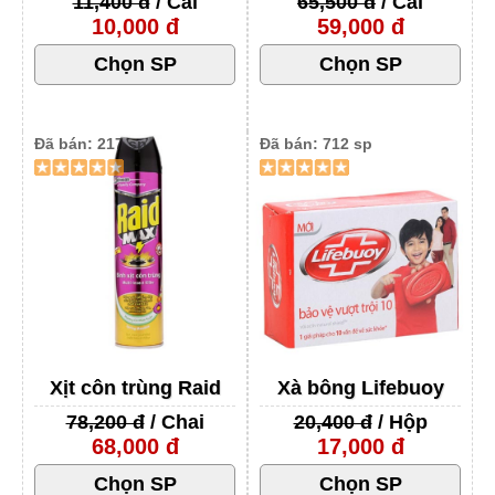
11,400 đ
/ Cái
65,500 đ
/ Cái
10,000 đ
59,000 đ
Đã bán: 217 sp
Đã bán: 712 sp
Xịt côn trùng Raid
Xà bông Lifebuoy
78,200 đ
/ Chai
20,400 đ
/ Hộp
68,000 đ
17,000 đ