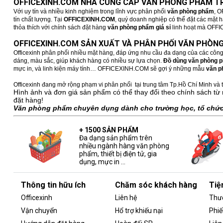
OFFICEXINH.COM NHÀ CUNG CẤP VĂN PHÒNG PHẨM TR
Với uy tín và nhiều kinh nghiệm trong lĩnh vực phân phối
văn phòng phẩm
, O
tín chất lượng. Tại
OFFICEXINH.COM
, quý doanh nghiệp có thể đặt các mặt 
thỏa thích với chính sách đặt hàng
văn phòng phẩm giá sỉ
linh hoạt mà OFFICE
OFFICEXINH.COM SẢN XUẤT VÀ PHÂN PHỐI VĂN PHÒNG
Officexinh phân phối nhiều mặt hàng, đáp ứng nhu cầu đa dạng của các công
dáng, màu sắc, giúp khách hàng có nhiều sự lựa chọn.
Đồ dùng văn phòng 
mực in, và linh kiện máy tính… OFFICEXINH.COM sẽ gợi ý những mẫu
văn p
Officexinh đang mở rộng phạm vi phân phối tại trung tâm Tp.Hồ Chí Minh và t
Hình ảnh và đơn giá sản phẩm có thể thay đổi theo chính sách từ 
đặt hàng!
Văn phòng phẩm chuyên dụng dành cho trường học, tổ chức,
+ 1500 SẢN PHẨM
Đa dạng sản phẩm trên
nhiều ngành hàng văn phòng
phẩm, thiết bị điện tử, gia
dụng, mực in ...
Thông tin hữu ích
Chăm sóc khách hàng
Tiệ
Officexinh
Liên hệ
Thư
Vận chuyển
Hổ trợ khiếu nại
Phiế