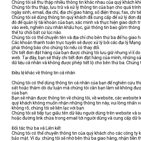
Chúng tôi sẽ thu thập nhiều thông tin khác nhau của quý khách k
Chúng tôi thu thập, lưu trữ và xử lý thông tin của bạn cho quá trì
ngày sinh, email, địa chỉ, địa chỉ giao hàng, số điện thoại, fax, chi 
Chúng tôi sẽ dùng thông tin quý khách đã cung cấp để xử lý đơn đặ
đó để quản lý tài khoản của bạn; xác minh và thực hiện giao dịch t
vào web, nghiên cứu nhân khẩu học, gửi thông tin bao gồm thông t
thể từ chối bất cứ lúc nào.
Chúng tôi có thể chuyển tên và địa chỉ cho bên thứ ba để họ giao
Các khoản thanh toán trực tuyến sẽ được xử lý bởi các đại lý Mạng
phải thông báo cho chúng tôi nếu có thay đổi.
Chi tiết đơn đặt hàng của bạn được chúng tôi lưu giữ nhưng vì lí 
web. Tại đây, bạn sẽ thấy chi tiết đơn đặt hàng của mình, những 
dữ liệu cá nhân và không được phép tiết lộ cho bên thứ ba. Chúng 
Điều lệ khác về thông tin cá nhân
Chúng tôi có thể dùng thông tin cá nhân của bạn để nghiên cứu thị 
sát hoặc thăm dò dư luận mà chúng tôi cần bạn làm sẽ không được c
của bạn.
Bạn sẽ nhận được thông tin về chúng tôi, về website, các website
quý khách không muốn nhận những thông tin này, vui lòng nhấn vào 
không rõ, chúng tôi sẽ liên lạc với bạn.
Chúng tôi sẽ tiếp tục giấu tên dữ liệu người dùng trên website và
hoặc đường link chứa trong email tới người dùng và cung cấp dữ li
Đối tác thứ ba và Liên kết
Chúng tôi có thể chuyển thông tin của quý khách cho các công ty 
bảo mật. Ví dụ: chúng tôi sẽ nhờ bên thứ ba giao hàng, nhận tiền th