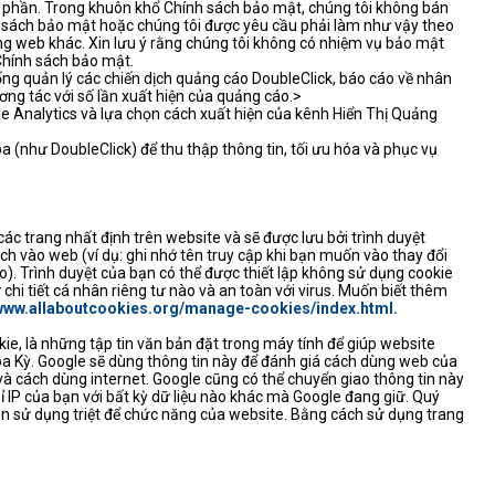
một phần. Trong khuôn khổ Chính sách bảo mật, chúng tôi không bán
ính sách bảo mật hoặc chúng tôi được yêu cầu phải làm như vậy theo
ng web khác. Xin lưu ý rằng chúng tôi không có nhiệm vụ bảo mật
Chính sách bảo mật.
ống quản lý các chiến dịch quảng cáo DoubleClick, báo cáo về nhân
tương tác với số lần xuất hiện của quảng cáo.>
le Analytics và lựa chọn cách xuất hiện của kênh Hiển Thị Quảng
 (như DoubleClick) để thu thập thông tin, tối ưu hóa và phục vụ
ác trang nhất định trên website và sẽ được lưu bởi trình duyệt
ách vào web (ví dụ: ghi nhớ tên truy cập khi bạn muốn vào thay đổi
o). Trình duyệt của bạn có thể được thiết lập không sử dụng cookie
hi tiết cá nhân riêng tư nào và an toàn với virus. Muốn biết thêm
/www.allaboutcookies.org/manage-cookies/index.html.
ie, là những tập tin văn bản đặt trong máy tính để giúp website
Hoa Kỳ. Google sẽ dùng thông tin này để đánh giá cách dùng web của
và cách dùng internet. Google cũng có thể chuyển giao thông tin này
ỉ IP của bạn với bất kỳ dữ liệu nào khác mà Google đang giữ. Quý
bạn sử dụng triệt để chức năng của website. Bằng cách sử dụng trang