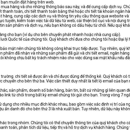
hi bạn muốn đặt hàng trên web.
nh mua hàng và cho những thông báo sau này, và để cung cấp dịch vụ. Chúng
tiết thanh toán, chi tiết thanh toán bằng thẻ hoặc chi tiết tài khoản ngân h
t hàng, cung cấp các dịch vụ và thông tin yêu cầu thông qua website và
rực tuyến, kiểm toán việc tải dữ liệu từ web; cải thiện bố cục và nội dun
in sản phẩm và dịch vụ, nếu bạn không có dấu hiệu từ chối. Nếu quý khác
 hàng cho bạn (ví dụ cho bên chuyển phát nhanh hoặc nhà cung cấp).
 lưới Quốc tế của chúng tôi. Quý khách chỉ đưa cho chúng tôi hoặc Đại l
do bảo mật nên chúng tôi không công khai trực tiếp được. Tuy nhiên, quý 
sản phẩm đã nhận và những sản phẩm đã gửi và chi tiết email, ngân hàng
tôi không chịu bất kỳ trách nhiệm nào cho việc dùng sai mật khẩu nếu đây
trường. chi tiết sẽ được ẩn và chỉ được dùng để thống kê. Quý khách có t
huyển cho bên thứ ba. Việc cần thiết duy nhất là tiết lộ email của bạn 
 khác, sản phẩm, doanh số bán hàng, bản tin, bất cứ những gì liên quan 
link từ chối trong bất kỳ email chúng tôi gửi cho bạn. Trong vòng 7 ngà
 sử dụng cho nhiều mục đích khác nhau, bao gồm việc xác định vị trí của
ệu ẩn danh đó cho bên thứ 3 là nhà xuất bản. Tuy nhiên, dữ liệu này khô
khác trong nhóm. Chúng tôi có thể chuyển thông tin của quý khách cho c
anh toán, phân tích dữ liệu, tiếp thị và hỗ trợ dịch vụ khách hàng. Chúng 