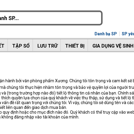
Danh bạ SP
SP yêu
ẾT
TẬP SỔ
LƯU TRỮ
THIẾT BỊ
GIA DỤNG VỆ SINH
n hành bởi văn phòng phẩm Xương. Chúng tôi tôn trọng và cam kết sẽ bả
à chúng tôi thực hiện nhằm tôn trọng và bảo vệ quyền lợi của người tru
 và (trong trường hợp nào đó) tiết lộ thông tin cá nhân của bạn. Chính s
thích quyền lựa chọn của quý khách về việc thu thập, sử dụng và tiết lộ 
vấn đề rất quan trọng với chúng tôi. Vì vậy, chúng tôi sẽ dùng tên và cá
iết liên quan đến giao dịch mua bán.
áp quy định hoặc cho mục đích nào đó. Quý khách có thể truy cập vào web
ạn không đăng nhập vào tài khoản của mình.