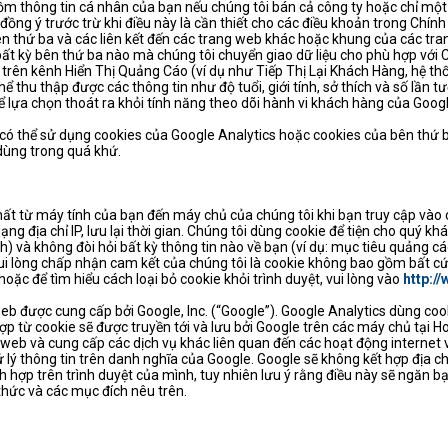
u gồm thông tin cá nhân của bạn nếu chúng tôi bán cả công ty hoặc chỉ 
đồng ý trước trừ khi điều này là cần thiết cho các điều khoản trong Ch
n thứ ba và các liên kết đến các trang web khác hoặc khung của các tra
bất kỳ bên thứ ba nào mà chúng tôi chuyển giao dữ liệu cho phù hợp với 
trên kênh Hiển Thị Quảng Cáo (ví dụ như Tiếp Thị Lại Khách Hàng, hệ th
hể thu thập được các thông tin như độ tuổi, giới tính, sở thích và số lần 
ể lựa chọn thoát ra khỏi tính năng theo dõi hành vi khách hàng của Goog
ó thể sử dụng cookies của Google Analytics hoặc cookies của bên thứ ba
dùng trong quá khứ.
hất từ máy tính của bạn đến máy chủ của chúng tôi khi bạn truy cập vào c
g địa chỉ IP, lưu lại thời gian. Chúng tôi dùng cookie để tiện cho quý kh
) và không đòi hỏi bất kỳ thông tin nào về bạn (ví dụ: mục tiêu quảng cá
 lòng chấp nhận cam kết của chúng tôi là cookie không bao gồm bất cứ c
hoặc để tìm hiểu cách loại bỏ cookie khỏi trình duyệt, vui lòng vào
http:/
eb được cung cấp bởi Google, Inc. (“Google”). Google Analytics dùng cook
p từ cookie sẽ được truyền tới và lưu bởi Google trên các máy chủ tại 
 web và cung cấp các dịch vụ khác liên quan đến các hoạt động internet 
lý thông tin trên danh nghĩa của Google. Google sẽ không kết hợp địa ch
ch hợp trên trình duyệt của mình, tuy nhiên lưu ý rằng điều này sẽ ngăn 
thức và các mục đích nêu trên.