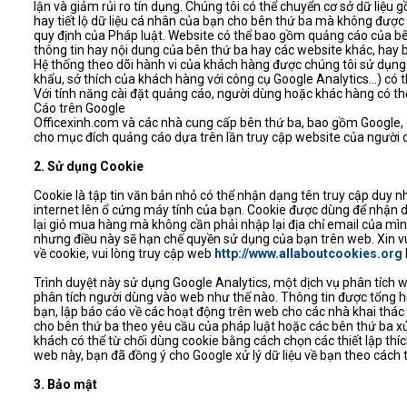
lận và giảm rủi ro tín dụng. Chúng tôi có thể chuyển cơ sở dữ liệ
hay tiết lộ dữ liệu cá nhân của bạn cho bên thứ ba mà không được 
quy định của Pháp luật. Website có thể bao gồm quảng cáo của bê
thông tin hay nội dung của bên thứ ba hay các website khác, hay 
Hệ thống theo dõi hành vi của khách hàng được chúng tôi sử dụng 
khẩu, sở thích của khách hàng với công cụ Google Analytics...) có t
Với tính năng cài đặt quảng cáo, người dùng hoặc khác hàng có th
Cáo trên Google
Officexinh.com và các nhà cung cấp bên thứ ba, bao gồm Google, c
cho mục đích quảng cáo dựa trên lần truy cập website của người 
2. Sử dụng Cookie
Cookie là tập tin văn bản nhỏ có thể nhận dạng tên truy cập duy n
internet lên ổ cứng máy tính của bạn. Cookie được dùng để nhận dạn
lại giỏ mua hàng mà không cần phải nhập lại địa chỉ email của mình
nhưng điều này sẽ hạn chế quyền sử dụng của bạn trên web. Xin vui
về cookie, vui lòng truy cập web
http://www.allaboutcookies.org
Trình duyệt này sử dụng Google Analytics, một dịch vụ phân tích w
phân tích người dùng vào web như thế nào. Thông tin được tổng hợ
bạn, lập báo cáo về các hoạt động trên web cho các nhà khai thác
cho bên thứ ba theo yêu cầu của pháp luật hoặc các bên thứ ba xử 
khách có thể từ chối dùng cookie bằng cách chọn các thiết lập thí
web này, bạn đã đồng ý cho Google xử lý dữ liệu về bạn theo cách 
3. Bảo mật