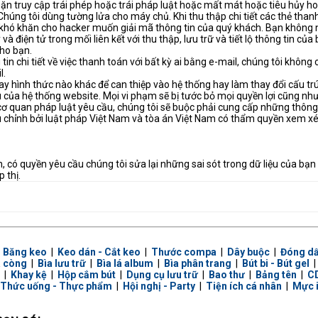
ặn truy cập trái phép hoặc trái pháp luật hoặc mất mát hoặc tiêu hủy hoặc
 Chúng tôi dùng tường lửa cho máy chủ. Khi thu thập chi tiết các thẻ th
khó khăn cho hacker muốn giải mã thông tin của quý khách. Bạn không nên
và điện tử trong mối liên kết với thu thập, lưu trữ và tiết lộ thông tin của
cho bạn.
n chi tiết về việc thanh toán với bất kỳ ai bằng e-mail, chúng tôi khôn
l.
y hình thức nào khác để can thiệp vào hệ thống hay làm thay đổi cấu trú
ủa hệ thống website. Mọi vi phạm sẽ bị tước bỏ mọi quyền lợi cũng như sẽ
ơ quan pháp luật yêu cầu, chúng tôi sẽ buộc phải cung cấp những thông 
u chỉnh bởi luật pháp Việt Nam và tòa án Việt Nam có thẩm quyền xem xé
, có quyền yêu cầu chúng tôi sửa lại những sai sót trong dữ liệu của bạ
 thị.
|
Băng keo
|
Keo dán - Cắt keo
|
Thước compa
|
Dây buộc
|
Đóng d
a còng
|
Bìa lưu trữ
|
Bìa lá album
|
Bìa phân trang
|
Bút bi - Bút gel
|
Khay kệ
|
Hộp cắm bút
|
Dụng cụ lưu trữ
|
Bao thư
|
Bảng tên
|
CD
Thức uống - Thực phẩm
|
Hội nghị - Party
|
Tiện ích cá nhân
|
Mực 