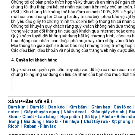
Chúng tôi có biện pháp thích hợp về kỹ thuật và an ninh để ngăn ch
chúng tôi thu thập chi tiết cá nhân của bạn trên máy chủ an toàn.
(SSL). Khi chúng tôi không thể bảo đảm an ninh 100%, SSL sẽ gây 
mã hóa cho chúng tôi. Chúng tôi duy trì các biện pháp bảo vệ vật lý 
khi yêu cầu giấy tờ chứng minh trước khi tiết lộ thông tin cá nhân 
Chúng tôi khuyên quý khách rằng quý khách không nên đưa thông ti
trong việc trao đổi thông tin của quý khách qua internet hoặc emai
Quý khách tuyệt đối không sử dụng bất kỳ chương trình, công cụ ha
hoạt động nào nhằm can thiệp, phá hoại hay xâm nhập vào dữ liệu c
Mọi thông tin giao dịch sẽ được bảo mật nhưng trong trường hợp c
Các điều kiện, điều khoản và nội dung của trang web này được điề
4. Quyền lợi khách hàng
Quý khách có quyền yêu cầu truy cập vào dữ liệu cá nhân của mình
chúng tôi ngưng sử dụng dữ liệu cá nhân của bạn cho mục đích tiếp
SẢN PHẨM NỔI BẬT
Bấm kim
|
Bấm lổ
|
Dao kéo
|
Kim bấm
|
Ghim kẹp - Gáy lò xo
notes
|
Giấy chuyên dụng
|
Nhãn decal
|
Khăn giấy vệ sinh
|
Bì
Gôm - Chuốt - Lau bảng
|
Họa phẩm
|
Sổ tập
|
Phiếu - Biểu mẫu
Bảng
|
Gia dụng
|
Bao bì - Túi nhựa
|
Chất tẩy rửa - Xịt phòng
|
Ricoh
|
Ruban - Film fax