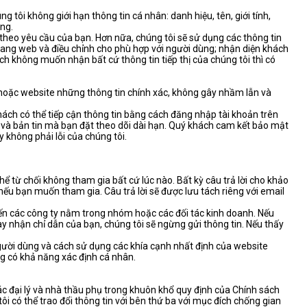
 tôi không giới hạn thông tin cá nhân: danh hiệu, tên, giới tính,
àng.
 theo yêu cầu của bạn. Hơn nữa, chúng tôi sẽ sử dụng các thông tin
g trang web và điều chỉnh cho phù hợp với người dùng; nhận diện khách
h không muốn nhận bất cứ thông tin tiếp thị của chúng tôi thì có
ý hoặc website những thông tin chính xác, không gây nhầm lẫn và
khách có thể tiếp cận thông tin bằng cách đăng nhập tài khoản trên
 và bản tin mà bạn đặt theo dõi dài hạn. Quý khách cam kết bảo mật
 không phải lỗi của chúng tôi.
hể từ chối không tham gia bất cứ lúc nào. Bất kỳ câu trả lời cho khảo
nếu bạn muốn tham gia. Câu trả lời sẽ được lưu tách riêng với email
đến các công ty nằm trong nhóm hoặc các đối tác kinh doanh. Nếu
y nhận chỉ dẫn của bạn, chúng tôi sẽ ngừng gửi thông tin. Nếu thấy
 người dùng và cách sử dụng các khía cạnh nhất định của website
ng có khả năng xác định cá nhân.
ác đại lý và nhà thầu phụ trong khuôn khổ quy định của Chính sách
tôi có thể trao đổi thông tin với bên thứ ba với mục đích chống gian