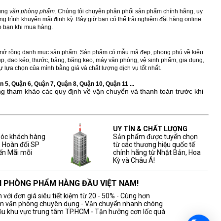
dùng
văn phòng phẩm
. Chúng tôi chuyên phân phối sản phẩm chính hãng, uy
 trình khuyến mãi định kỳ. Bây giờ bạn có thể trải nghiệm đặt hàng online
ho bạn khi mua hàng.
ở rộng danh mục sản phẩm. Sản phẩm có mẫu mã đẹp, phong phú về kiểu
 kẹp, dao kéo, thước, bảng, băng keo, máy văn phòng, vệ sinh phẩm, gia dụng,
 lựa chọn của mình bằng giá và chất lượng dịch vụ tốt nhất.
 5, Quận 6, Quận 7, Quận 8, Quận 10, Quận 11 ...
ng tham khảo các quy định về vận chuyển và thanh toán trước khi
UY TÍN & CHẤT LƯỢNG
sóc khách hàng
Sản phẩm được tuyển chọn
, Hoàn đổi SP
từ các thương hiệu quốc tế
ến Mãi mỗi
chính hãng từ Nhật Bản, Hoa
Kỳ và Châu Á!
ĂN PHÒNG PHẨM HÀNG ĐẦU VIỆT NAM!
với đơn giá siêu tiết kiệm từ 20 - 50% - Cùng hơn
m văn phòng chuyên dụng - Vận chuyển nhanh chóng
iều khu vực trung tâm TP.HCM - Tận hưởng cơn lốc quà