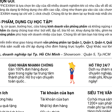
ỌN GÓI.
FFICEXINH là lựa chọn tin cậy của rất nhiều doanh nghiệm khi có nhu cầu về đồ 
hàng đa dạng từ thông dụng cho đến cao cấp, cũng như tham gia vào các các chương
XINH mang lại chỉ với 1 click chuột. Chúng tôi tự tin đem lại sự thoải mái nhất c
 PHẨM, DỤNG CỤ HỌC TẬP!
 ty, cơ quan, trường học, cửa hàng
kinh doanh văn phòng phẩm
và không ngừng m
phẩm
đa dạng chủng loại như: bút viết, tập sổ, bìa hồ sơ, khay đựng tài liệu, ghim
hòng phẩm
phù hợp với doanh nhiệp của bạn. Chúng tôi sẽ làm bạn hài lòng với sự
riển triển khai giao hàng nhanh
văn phòng phẩm tại Quận 1, Quận 3, Quận 4, Quận
nhà sản xuất và chỉ áp dụng cho đơn hàng trực tuyến. Quý khác vui lò
 doanh nghiệp tại Tp. Hồ Chí Minh -
Showroom : Quận 5, Tp.HCM
GIAO NHẬN NHANH CHÓNG
HỔ TRỢ 24/7
Gần 100% đơn hàng được
Dịch vụ chăm 
giao trong ngày tại trung tâm
chuyên nghiệp
thành phố. Hổ trợ vận chuyển
miễn phí, Khuy
toàn quốc...
ngày!
n ích
Tài khoản của bạn
SIÊU THỊ V
ơng hiệu
Tài khoản của bạn
Cơ hội mua sắm 
1200+ sản phẩ
u quà tặng
Nhật ký đơn hàng
miễn phí tại nh
tặng mỗi ngày!