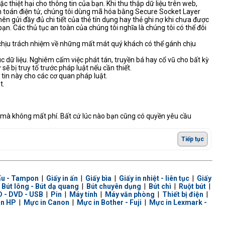
 thiệt hại cho thông tin của bạn. Khi thu thập dữ liệu trên web,
anh toán điện tử, chúng tôi dùng mã hóa bằng Secure Socket Layer
 gửi đầy đủ chi tiết của thẻ tín dụng hay thẻ ghi nợ khi chưa được
 bạn. Các thủ tục an toàn của chúng tôi nghĩa là chúng tôi có thể đôi
g chịu trách nhiệm về những mất mát quý khách có thể gánh chịu
c dữ liệu. Nghiêm cấm việc phát tán, truyền bá hay cổ vũ cho bất kỳ
 bị truy tố trước pháp luật nếu cần thiết.
tin này cho các cơ quan pháp luật.
t.
n mà không mất phí. Bất cứ lúc nào bạn cũng có quyền yêu cầu
Tiếp tục
ấu - Tampon
|
Giấy in ấn
|
Giấy bìa
|
Giấy in nhiệt - liên tục
|
Giấy
|
Bút lông - Bút dạ quang
|
Bút chuyên dụng
|
Bút chì
|
Ruột bút
|
 - DVD - USB
|
Pin
|
Máy tính
|
Máy văn phòng
|
Thiết bị điện
|
in HP
|
Mực in Canon
|
Mực in Bother - Fuji
|
Mực in Lexmark -