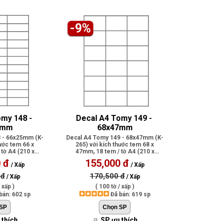
-9%
my 148 - 
Decal A4 Tomy 149 - 
5mm
68x47mm
 - 66x25mm (K-
Decal A4 Tomy 149 - 68x47mm (K-
hước tem 66 x
265) với kích thước tem 68 x
tờ A4 (210 x
47mm, 18 tem / tờ A4 (210 x
có p..
297mm), có p..
 đ
155,000 đ
/ Xấp
/ Xấp
 đ
170,500 đ
/ Xấp
/ Xấp
 xấp )
( 100 tờ / xấp )
bán: 602 sp
Đã bán: 619 sp
 thích
SP ưu thích