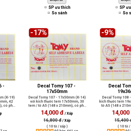
SP ưu thích
SP ưu
So sánh
So 
-17%
-9%
 - 
Decal Tomy 107 - 
Decal Tom
17x50mm
19x3
m (K-19)
Decal Tomy 107 - 17x50mm (K-14)
Decal Tomy 108 
25mm, 42
với kích thước tem 17x50mm, 30
kích thước tem 19
), có phủ
tem / tờ A5 (148 x 210mm), có phủ
tờ A5 (148 x 210m
lớp..
keo d
14,000 đ
14,000
ấp
/ Xấp
16,800 đ
15,400 
/ Xấp
( 10 tờ / xấp )
( 10 tờ /