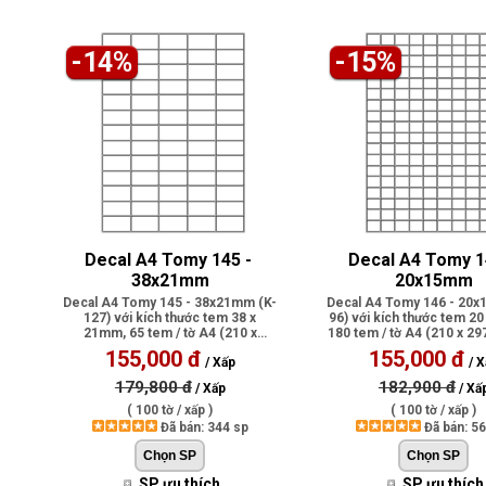
-14%
-15%
Decal A4 Tomy 145 - 
Decal A4 Tomy 14
38x21mm
20x15mm
Decal A4 Tomy 145 - 38x21mm (K-
Decal A4 Tomy 146 - 20x
127) với kích thước tem 38 x
96) với kích thước tem 2
21mm, 65 tem / tờ A4 (210 x
180 tem / tờ A4 (210 x 2
297mm), có p..
p..
155,000 đ
155,000 đ
/ Xấp
/ X
179,800 đ
182,900 đ
/ Xấp
/ Xấ
( 100 tờ / xấp )
( 100 tờ / xấp )
Đã bán: 344 sp
Đã bán: 5
SP ưu thích
SP ưu thích