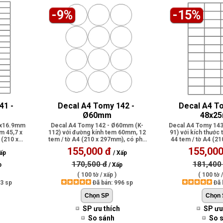
-9%
-15%
1 - 
Decal A4 Tomy 142 - 
Decal A4 To
m
Ø60mm
48x2
.7x16.9mm
Decal A4 Tomy 142 - Ø60mm (K-
Decal A4 Tomy 143
m 45,7 x
112) với đường kính tem 60mm, 12
91) với kích thước
 (210 x
tem / tờ A4 (210 x 297mm), có phủ
44 tem / tờ A4 (2
lớp ..
ph.
155,000 đ
155,000
ấp
/ Xấp
170,500 đ
181,400
p
/ Xấp
( 100 tờ / xấp )
( 100 tờ /
83 sp
Đã bán: 996 sp
Đã 
SP ưu thích
SP ưu
So sánh
So 