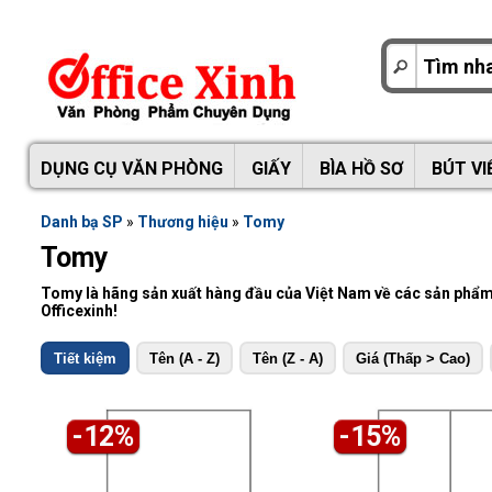
DỤNG CỤ VĂN PHÒNG
GIẤY
BÌA HỒ SƠ
BÚT VI
Danh bạ SP
»
Thương hiệu
»
Tomy
Tomy
Tomy là hãng sản xuất hàng đầu của Việt Nam về các sản phẩm 
Officexinh!
Tiết kiệm
Tên (A - Z)
Tên (Z - A)
Giá (Thấp > Cao)
-12%
-15%