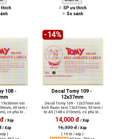
 thích
SP ưu thích
sánh
So sánh
-14%
y 108 - 
Decal Tomy 109 - 
6mm
12x37mm
- 19x36mm với
Decal Tomy 109 - 12x37mm với
x36mm, 40 tem /
kích thước tem 12x37mm, 55 tem /
m), có phủ lớp
tờ A5 (148 x 210mm), có phủ lớp
í..
keo dí..
 đ
14,000 đ
/ Xấp
/ Xấp
đ
16,300 đ
/ Xấp
/ Xấp
 xấp )
( 10 tờ / xấp )