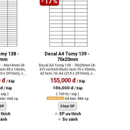
-17%
my 138 - 
Decal A4 Tomy 139 - 
4mm
70x20mm
 - 40x14mm (K-
Decal A4 Tomy 139 - 70x20mm (K-
 tem 40 x 14mm,
67) với kích thước tem 70 x 20mm,
10 x 297mm), có
42 tem / tờ A4 (210 x 297mm), có
ph..
 đ
155,000 đ
/ Xấp
/ Xấp
 đ
186,000 đ
/ Xấp
/ Xấp
 xấp )
( 100 tờ / xấp )
bán: 668 sp
Đã bán: 886 sp
 thích
SP ưu thích
sánh
So sánh