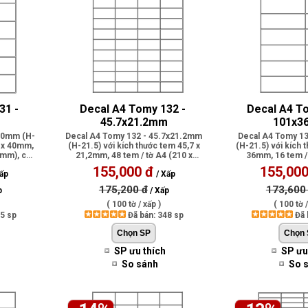
1 - 
Decal A4 Tomy 132 - 
Decal A4 To
45.7x21.2mm
101x3
x40mm (H-
Decal A4 Tomy 132 - 45.7x21.2mm
Decal A4 Tomy 1
8 x 40mm,
(H-21.5) với kích thước tem 45,7 x
(H-21.5) với kích 
7mm), có
21,2mm, 48 tem / tờ A4 (210 x
36mm, 16 tem / 
297..
297mm),
155,000 đ
155,000
ấp
/ Xấp
175,200 đ
173,600
p
/ Xấp
( 100 tờ / xấp )
( 100 tờ /
45 sp
Đã bán: 348 sp
Đã 
SP ưu thích
SP ưu
So sánh
So 