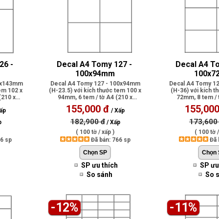
6 - 
Decal A4 Tomy 127 - 
Decal A4 To
100x94mm
100x7
02x143mm
Decal A4 Tomy 127 - 100x94mm
Decal A4 Tomy 1
tem 102 x
(H-23.5) với kích thước tem 100 x
(H-36) với kích t
(210 x
94mm, 6 tem / tờ A4 (210 x
72mm, 8 tem / 
297mm), có..
297mm), 
155,000 đ
155,000
ấp
/ Xấp
182,900 đ
173,600
p
/ Xấp
( 100 tờ / xấp )
( 100 tờ /
46 sp
Đã bán: 766 sp
Đã 
SP ưu thích
SP ưu
So sánh
So 
-12%
-11%