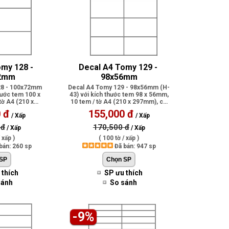
my 128 - 
Decal A4 Tomy 129 - 
2mm
98x56mm
28 - 100x72mm
Decal A4 Tomy 129 - 98x56mm (H-
hước tem 100 x
43) với kích thước tem 98 x 56mm,
tờ A4 (210 x
10 tem / tờ A4 (210 x 297mm), có
có p..
ph..
 đ
155,000 đ
/ Xấp
/ Xấp
 đ
170,500 đ
/ Xấp
/ Xấp
 xấp )
( 100 tờ / xấp )
bán: 260 sp
Đã bán: 947 sp
 thích
SP ưu thích
sánh
So sánh
-9%