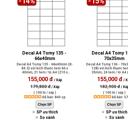
-14%
-15%
Decal A4 Tomy 135 - 
Decal A4 Tomy 13
66x40mm
70x35mm
Decal A4 Tomy 135 - 66x40mm (K-
Decal A4 Tomy 136 - 70x
84.5) với kích thước tem 66 x
128) với kích thước te
40mm, 21 tem / tờ A4 (210 x
35mm, 24 tem / tờ A4 
297mm), có ..
297mm), có p..
155,000 đ
155,000 đ
/ Xấp
/ X
179,800 đ
182,900 đ
/ Xấp
/ Xấ
( 100 tờ / xấp )
( 100 tờ / xấp )
Đã bán: 840 sp
Đã bán: 5
SP ưu thích
SP ưu thích
So sánh
So sánh