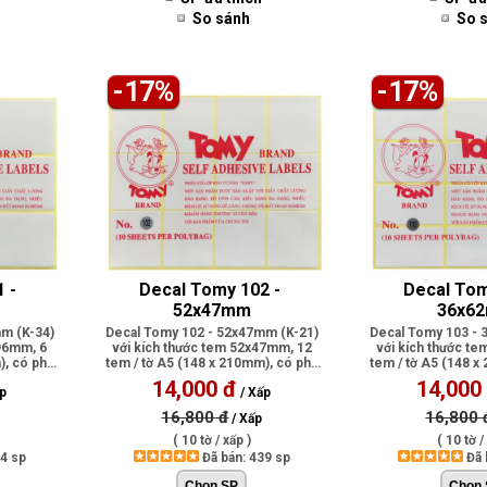
So sánh
So 
-17%
-17%
 - 
Decal Tomy 102 - 
Decal Tom
52x47mm
36x6
m (K-34)
Decal Tomy 102 - 52x47mm (K-21)
Decal Tomy 103 - 
 96mm, 6
với kích thước tem 52x47mm, 12
với kích thước t
), có phủ
tem / tờ A5 (148 x 210mm), có phủ
tem / tờ A5 (148 x
lớp..
lớp.
14,000 đ
14,000
ấp
/ Xấp
16,800 đ
16,800 
/ Xấp
( 10 tờ / xấp )
( 10 tờ /
24 sp
Đã bán: 439 sp
Đã 