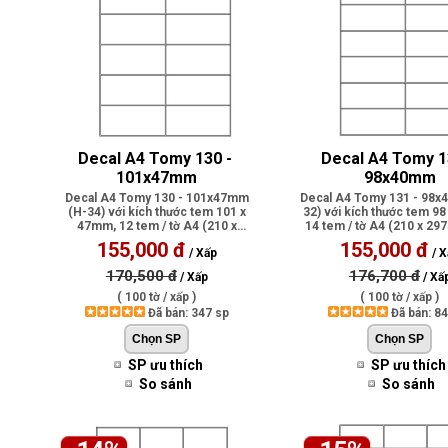
Decal A4 Tomy 130 - 
Decal A4 Tomy 13
101x47mm
98x40mm
Decal A4 Tomy 130 - 101x47mm
Decal A4 Tomy 131 - 98
(H-34) với kích thước tem 101 x
32) với kích thước tem 9
47mm, 12 tem / tờ A4 (210 x
14 tem / tờ A4 (210 x 29
297mm), có ..
ph..
155,000 đ
155,000 đ
/ Xấp
/ X
170,500 đ
176,700 đ
/ Xấp
/ Xấ
( 100 tờ / xấp )
( 100 tờ / xấp )
Đã bán: 347 sp
Đã bán: 8
SP ưu thích
SP ưu thích
So sánh
So sánh