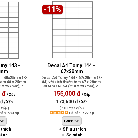
-11%
my 143 - 
Decal A4 Tomy 144 - 
5mm
67x28mm
 - 48x25mm (K-
Decal A4 Tomy 144 - 67x28mm (K-
 tem 48 x 25mm,
84) với kích thước tem 67 x 28mm,
10 x 297mm), có
30 tem / tờ A4 (210 x 297mm), có
.
ph..
 đ
155,000 đ
/ Xấp
/ Xấp
 đ
173,600 đ
/ Xấp
/ Xấp
 xấp )
( 100 tờ / xấp )
bán: 633 sp
Đã bán: 627 sp
 thích
SP ưu thích
sánh
So sánh