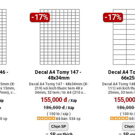
-17%
-17%
6 - 
Decal A4 Tomy 147 - 
Decal A4 To
48x34mm
66x2
15mm (K-
Decal A4 Tomy 147 - 48x34mm (K-
Decal A4 Tomy 148
0 x 15mm,
219) với kích thước tem 48 x
111) với kích t
97mm), có
34mm, 32 tem / tờ A4 (210 x
25mm, 33 tem / 
297mm), có p..
297mm), 
155,000 đ
155,000
ấp
/ Xấp
186,000 đ
186,000
p
/ Xấp
( 100 tờ / xấp )
( 100 tờ /
60 sp
Đã bán: 534 sp
Đã 
SP ưu thích
SP ưu