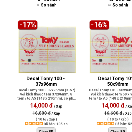
So sánh
So sánh
-17%
-16%
Decal Tomy 100 - 
Decal Tomy 101
37x96mm
50x96mm
Decal Tomy 100 - 37x96mm (K-57)
Decal Tomy 101 - 50x96m
với kích thước tem 37x96mm, 8
với kích thước tem 50 x
tem / tờ A5 (148 x 210mm), có phủ
tem / tờ A5 (148 x 210mm
lớp ..
lớ..
14,000 đ
14,000 đ
/ Xấp
/ X
16,800 đ
16,600 đ
/ Xấp
/ Xấp
( 10 tờ / xấp )
( 10 tờ / xấp )
Đã bán: 105 sp
Đã bán: 5