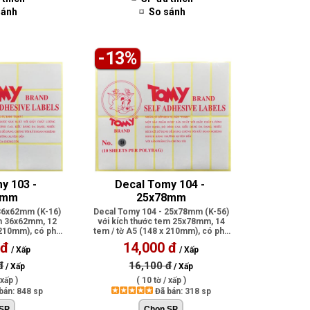
sánh
So sánh
-13%
y 103 - 
Decal Tomy 104 - 
2mm
25x78mm
36x62mm (K-16)
Decal Tomy 104 - 25x78mm (K-56)
em 36x62mm, 12
với kích thước tem 25x78mm, 14
 210mm), có phủ
tem / tờ A5 (148 x 210mm), có phủ
.
lớp..
 đ
14,000 đ
/ Xấp
/ Xấp
đ
16,100 đ
/ Xấp
/ Xấp
 xấp )
( 10 tờ / xấp )
bán: 848 sp
Đã bán: 318 sp