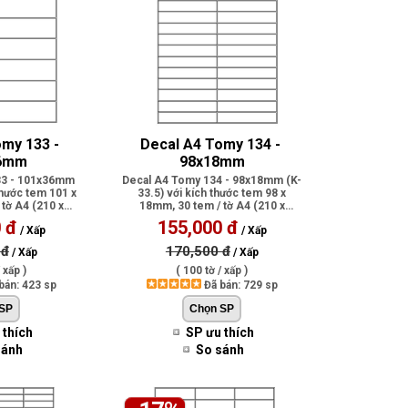
my 133 - 
Decal A4 Tomy 134 - 
6mm
98x18mm
33 - 101x36mm
Decal A4 Tomy 134 - 98x18mm (K-
thước tem 101 x
33.5) với kích thước tem 98 x
tờ A4 (210 x
18mm, 30 tem / tờ A4 (210 x
 c..
297mm), có ..
 đ
155,000 đ
/ Xấp
/ Xấp
 đ
170,500 đ
/ Xấp
/ Xấp
 xấp )
( 100 tờ / xấp )
bán: 423 sp
Đã bán: 729 sp
 thích
SP ưu thích
sánh
So sánh