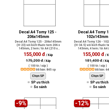
Decal A4 Tomy 125 - 
Decal A4 Tomy 12
206x145mm
102x143mm
Decal A4 Tomy 125 - 206x145mm
Decal A4 Tomy 126 - 1
(H-23) với kích thước tem 206 x
(H-34.5) với kích thước 
145mm, 2 tem / tờ A4 (210 x
143mm, 4 tem / tờ A4 
297mm), có..
297mm), ..
155,000 đ
155,000 đ
/ Xấp
/ X
175,200 đ
181,400 đ
/ Xấp
/ Xấ
( 100 tờ / xấp )
( 100 tờ / xấp )
Đã bán: 845 sp
Đã bán: 6
SP ưu thích
SP ưu thích
So sánh
So sánh
-9%
-12%