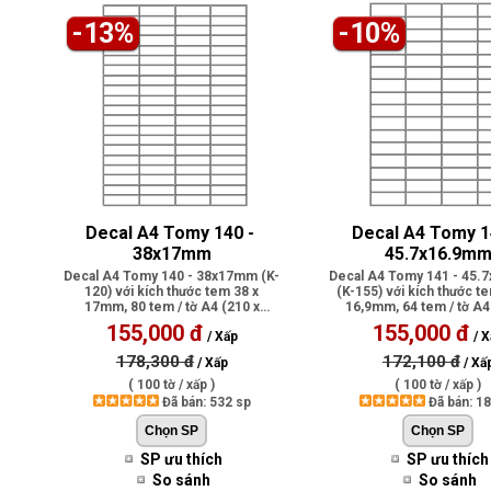
-13%
-10%
Decal A4 Tomy 140 - 
Decal A4 Tomy 14
38x17mm
45.7x16.9m
Decal A4 Tomy 140 - 38x17mm (K-
Decal A4 Tomy 141 - 45
120) với kích thước tem 38 x
(K-155) với kích thước te
17mm, 80 tem / tờ A4 (210 x
16,9mm, 64 tem / tờ A4
297mm), có p..
297m..
155,000 đ
155,000 đ
/ Xấp
/ X
178,300 đ
172,100 đ
/ Xấp
/ Xấ
( 100 tờ / xấp )
( 100 tờ / xấp )
Đã bán: 532 sp
Đã bán: 1
SP ưu thích
SP ưu thích
So sánh
So sánh