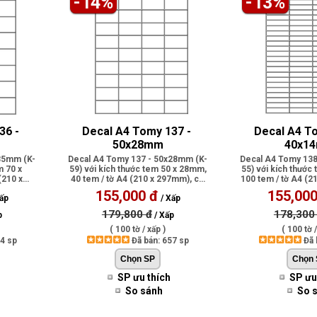
-14%
-13%
6 - 
Decal A4 Tomy 137 - 
Decal A4 To
50x28mm
40x1
35mm (K-
Decal A4 Tomy 137 - 50x28mm (K-
Decal A4 Tomy 138
m 70 x
59) với kích thước tem 50 x 28mm,
55) với kích thước
(210 x
40 tem / tờ A4 (210 x 297mm), có
100 tem / tờ A4 (2
ph..
p..
155,000 đ
155,000
ấp
/ Xấp
179,800 đ
178,300
p
/ Xấp
( 100 tờ / xấp )
( 100 tờ /
74 sp
Đã bán: 657 sp
Đã 
SP ưu thích
SP ưu
So sánh
So 