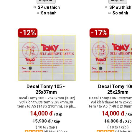
SP ưu thích
SP ưu thích
So sánh
So sánh
-12%
-17%
Decal Tomy 105 - 
Decal Tomy 106
25x37mm
25x25mm
Decal Tomy 105 - 25x37mm (K-32)
Decal Tomy 106 - 25x25m
với kích thước tem 25x37mm,30
với kích thước tem 25x
tem / tờ A5 (148 x 210mm), có phủ
tem / tờ A5 (148 x 210mm
lớp ..
lớp..
14,000 đ
14,000 đ
/ Xấp
/ X
15,900 đ
16,800 đ
/ Xấp
/ Xấp
( 10 tờ / xấp )
( 10 tờ / xấp )