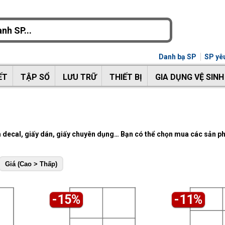
Danh bạ SP
SP yêu
ẾT
TẬP SỔ
LƯU TRỮ
THIẾT BỊ
GIA DỤNG VỆ SINH
decal, giấy dán, giấy chuyên dụng… Bạn có thể chọn mua các sản ph
Giá (Cao > Thấp)
-15%
-11%