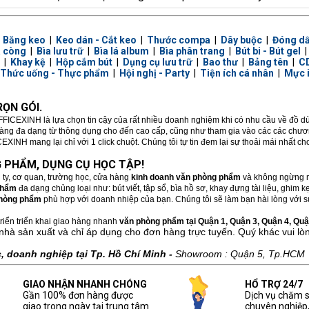
|
Băng keo
|
Keo dán - Cắt keo
|
Thước compa
|
Dây buộc
|
Đóng d
a còng
|
Bìa lưu trữ
|
Bìa lá album
|
Bìa phân trang
|
Bút bi - Bút gel
|
Khay kệ
|
Hộp cắm bút
|
Dụng cụ lưu trữ
|
Bao thư
|
Bảng tên
|
CD
Thức uống - Thực phẩm
|
Hội nghị - Party
|
Tiện ích cá nhân
|
Mực 
ỌN GÓI.
FFICEXINH là lựa chọn tin cậy của rất nhiều doanh nghiệm khi có nhu cầu về đồ 
hàng đa dạng từ thông dụng cho đến cao cấp, cũng như tham gia vào các các chương
XINH mang lại chỉ với 1 click chuột. Chúng tôi tự tin đem lại sự thoải mái nhất c
 PHẨM, DỤNG CỤ HỌC TẬP!
 ty, cơ quan, trường học, cửa hàng
kinh doanh văn phòng phẩm
và không ngừng m
phẩm
đa dạng chủng loại như: bút viết, tập sổ, bìa hồ sơ, khay đựng tài liệu, ghim
hòng phẩm
phù hợp với doanh nhiệp của bạn. Chúng tôi sẽ làm bạn hài lòng với sự
riển triển khai giao hàng nhanh
văn phòng phẩm tại Quận 1, Quận 3, Quận 4, Quận
nhà sản xuất và chỉ áp dụng cho đơn hàng trực tuyến. Quý khác vui lò
 doanh nghiệp tại Tp. Hồ Chí Minh -
Showroom : Quận 5, Tp.HCM
GIAO NHẬN NHANH CHÓNG
HỔ TRỢ 24/7
Gần 100% đơn hàng được
Dịch vụ chăm 
giao trong ngày tại trung tâm
chuyên nghiệp