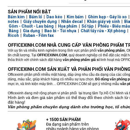
SẢN PHẨM NỔI BẬT
Bấm kim
|
Bấm lổ
|
Dao kéo
|
Kim bấm
|
Ghim kẹp - Gáy lò xo
notes
|
Giấy chuyên dụng
|
Nhãn decal
|
Khăn giấy vệ sinh
|
Bì
Gôm - Chuốt - Lau bảng
|
Họa phẩm
|
Sổ tập
|
Phiếu - Biểu mẫu
Bảng
|
Gia dụng
|
Bao bì - Túi nhựa
|
Chất tẩy rửa - Xịt phòng
|
Ricoh
|
Ruban - Film fax
OFFICEXINH.COM NHÀ CUNG CẤP VĂN PHÒNG PHẨM TR
Với uy tín và nhiều kinh nghiệm trong lĩnh vực phân phối
văn phòng phẩm
, O
tín chất lượng. Tại
OFFICEXINH.COM
, quý doanh nghiệp có thể đặt các mặt 
thỏa thích với chính sách đặt hàng
văn phòng phẩm giá sỉ
linh hoạt mà OFFICE
OFFICEXINH.COM SẢN XUẤT VÀ PHÂN PHỐI VĂN PHÒNG
Officexinh phân phối nhiều mặt hàng, đáp ứng nhu cầu đa dạng của các công
dáng, màu sắc, giúp khách hàng có nhiều sự lựa chọn.
Đồ dùng văn phòng 
mực in, và linh kiện máy tính… OFFICEXINH.COM sẽ gợi ý những mẫu
văn p
Officexinh đang mở rộng phạm vi phân phối tại trung tâm Tp.Hồ Chí Minh và t
Hình ảnh và đơn giá sản phẩm có thể thay đổi theo chính sách từ 
đặt hàng!
Văn phòng phẩm chuyên dụng dành cho trường học, tổ chức,
+ 1500 SẢN PHẨM
Đa dạng sản phẩm trên
nhiều ngành hàng văn phòng