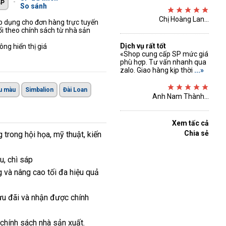
-
So sánh
Chị Hoàng Lan...
áp dụng cho đơn hàng trực tuyến
ổi theo chính sách từ nhà sản
Dịch vụ rất tốt
ng hiển thị giá
«Shop cung cấp SP mức giá
phù hợp. Tư vấn nhanh qua
zalo. Giao hàng kịp thời
...»
u màu
Simbalion
Đài Loan
Anh Nam Thành...
Xem tấc cả
Chia sẻ
trong hội họa, mỹ thuật, kiến
u, chì sáp
 và nâng cao tối đa hiệu quả
ưu đãi và nhận được chính
 chính sách nhà sản xuất.