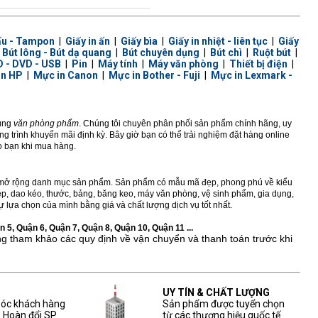
ấu - Tampon
|
Giấy in ấn
|
Giấy bìa
|
Giấy in nhiệt - liên tục
|
Giấy
|
Bút lông - Bút dạ quang
|
Bút chuyên dụng
|
Bút chì
|
Ruột bút
|
 - DVD - USB
|
Pin
|
Máy tính
|
Máy văn phòng
|
Thiết bị điện
|
in HP
|
Mực in Canon
|
Mực in Bother - Fuji
|
Mực in Lexmark -
dùng
văn phòng phẩm
. Chúng tôi chuyên phân phối sản phẩm chính hãng, uy
 trình khuyến mãi định kỳ. Bây giờ bạn có thể trải nghiệm đặt hàng online
ho bạn khi mua hàng.
ở rộng danh mục sản phẩm. Sản phẩm có mẫu mã đẹp, phong phú về kiểu
 kẹp, dao kéo, thước, bảng, băng keo, máy văn phòng, vệ sinh phẩm, gia dụng,
 lựa chọn của mình bằng giá và chất lượng dịch vụ tốt nhất.
 5, Quận 6, Quận 7, Quận 8, Quận 10, Quận 11 ...
ng tham khảo các quy định về vận chuyển và thanh toán trước khi
UY TÍN & CHẤT LƯỢNG
sóc khách hàng
Sản phẩm được tuyển chọn
, Hoàn đổi SP
từ các thương hiệu quốc tế