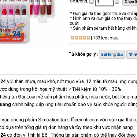
Số lượng:
* Đơn giá đã bao gồm thuế và chỉ 
* Hình ảnh và đơn giá có thể thay đ
xuất.
* Sản phẩm sẽ tạm hết hàng khi khô
| 733 lượt mua
Từ khóa gợi ý :
Bút lông dầu
Nhiề
M24
với thân nhựa, mau khô, nét mực vừa, 12 màu tô màu ứng dụng 
g được dùng trong hội họa mỹ thuật ✓Tiết kiệm từ 10% - 30%
 tiếng tại Đài Loan về sản phẩm họa phẩm, màu nước, bút lông mà
quang
chính hãng đáp ứng tiêu chuẩn bảo vệ sức khỏe người dùng
 văn phòng phẩm Simbalion tại Officexinh.com với mức giá thật 
ó dựa trên tổng giá trị đơn hàng và tùy theo khu vực nhận hàng.
M24
có đơn vị tính là Bộ . Thông tin sản phẩm có thể thay đổi theo