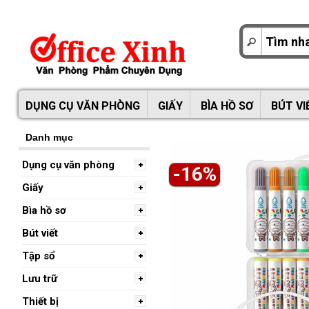
DỤNG CỤ VĂN PHÒNG
GIẤY
BÌA HỒ SƠ
BÚT VI
Danh mục
Dụng cụ văn phòng
-16%
Giấy
Bìa hồ sơ
Bút viết
Tập sổ
Lưu trữ
Thiết bị