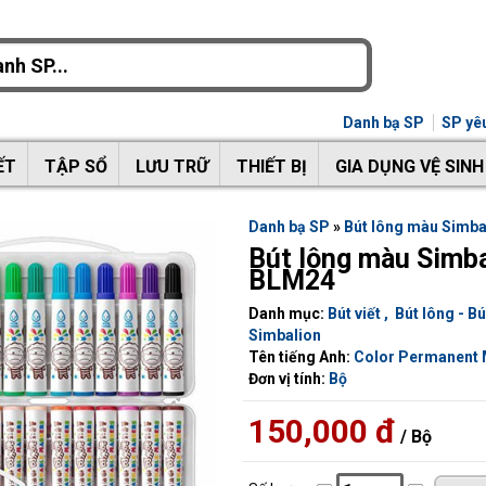
Danh bạ SP
SP yêu
ẾT
TẬP SỔ
LƯU TRỮ
THIẾT BỊ
GIA DỤNG VỆ SINH
Danh bạ SP
»
Bút lông màu Simb
Bút lông màu Simba
BLM24
Danh mục:
Bút viết
,
Bút lông - B
Simbalion
Tên tiếng Anh:
Color Permanent 
Đơn vị tính:
Bộ
150,000 đ
/ Bộ