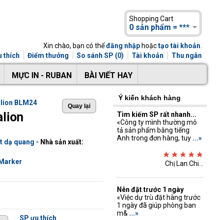
Shopping Cart
0 sản phẩm = ***
Xin chào, bạn có thể
đăng nhập
hoặc
tạo tài khoản
.
 thích
Điểm thưởng
So sánh SP (0)
Tài khoản
Thu ngân
MỰC IN - RUBAN
BÀI VIẾT HAY
Ý kiến khách hàng
alion BLM24
lion
Tìm kiếm SP rất nhanh...
«Công ty mình thường mô
tả sản phẩm bằng tiếng
Anh trong đơn hàng, tuy
...»
út dạ quang
-
Nhà sản xuất:
Marker
Chị Lan Chi...
Nên đặt trước 1 ngày
«Việc dự trù đặt hàng trước
1 ngày đã giúp phòng ban
m&
...»
SP ưu thích