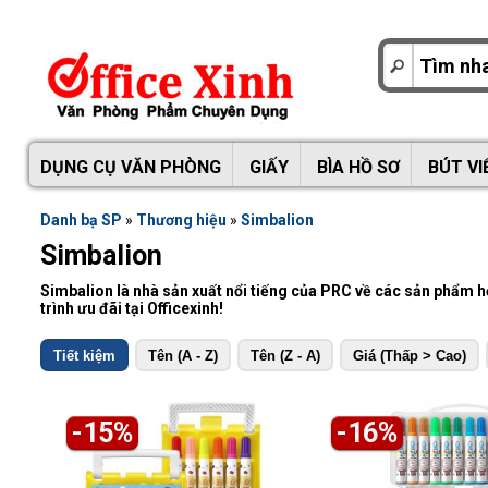
DỤNG CỤ VĂN PHÒNG
GIẤY
BÌA HỒ SƠ
BÚT VI
Danh bạ SP
»
Thương hiệu
»
Simbalion
Simbalion
Simbalion là nhà sản xuất nổi tiếng của PRC về các sản phẩm
trình ưu đãi tại Officexinh!
Tiết kiệm
Tên (A - Z)
Tên (Z - A)
Giá (Thấp > Cao)
-15%
-16%