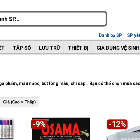
Danh bạ SP
SP yêu
ẾT
TẬP SỔ
LƯU TRỮ
THIẾT BỊ
GIA DỤNG VỆ SINH
 họa phẩm, màu nước, bút lông màu, chì sáp… Bạn có thể chọn mua cá
Giá (Cao > Thấp)
-9%
-12%