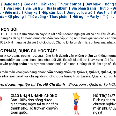
|
Băng keo
|
Keo dán - Cắt keo
|
Thước compa
|
Dây buộc
|
Đóng 
nh
|
Bìa còng
|
Bìa lưu trữ
|
Bìa lá album
|
Bìa phân trang
|
Bút bi - B
u - Biểu mẫu
|
Khay kệ
|
Hộp cắm bút
|
Dụng cụ lưu trữ
|
Bao thư
|
B
rửa - Xịt phòng
|
Thức uống - Thực phẩm
|
Hội nghị - Party
|
Tiện íc
RỌN GÓI.
 OFFICEXINH là lựa chọn tin cậy của rất nhiều doanh nghiệm khi có nhu cầu về đ
t hàng đa dạng từ thông dụng cho đến cao cấp, cũng như tham gia vào các các chươ
CEXINH mang lại chỉ với 1 click chuột. Chúng tôi tự tin đem lại sự thoải mái nhất
G PHẨM, DỤNG CỤ HỌC TẬP!
ng ty, cơ quan, trường học, cửa hàng
kinh doanh văn phòng phẩm
và không ngừng
phòng phẩm
đa dạng chủng loại như: bút viết, tập sổ, bìa hồ sơ, khay đựng tài liệ
ẫu
văn phòng phẩm
phù hợp với doanh nhiệp của bạn. Chúng tôi sẽ làm bạn hài lòn
 triển triển khai giao hàng nhanh
văn phòng phẩm tại Quận 1, Quận 3, Quận 4, Quậ
ừ nhà sản xuất và chỉ áp dụng cho đơn hàng trực tuyến. Quý khác vui 
, doanh nghiệp tại Tp. Hồ Chí Minh -
Showroom : Quận 5, Tp.HC
GIAO NHẬN NHANH CHÓNG
HỔ TRỢ 24/7
Gần 100% đơn hàng được
Dịch vụ chăm
giao trong ngày tại trung tâm
chuyên nghiệp
thành phố. Hổ trợ vận chuyển
miễn phí, Khu
toàn quốc...
ngày!