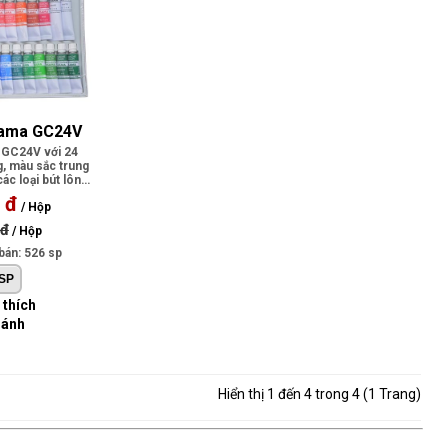
ama GC24V
GC24V với 24
g, màu sắc trung
ác loại bút lông
.
 đ
/ Hộp
 đ
/ Hộp
bán: 526 sp
 thích
sánh
Hiển thị 1 đến 4 trong 4 (1 Trang)