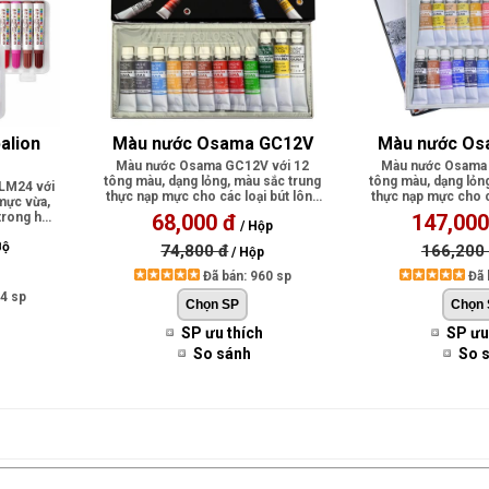
alion 
Màu nước Osama GC12V
Màu nước Os
Màu nước Osama GC12V với 12
Màu nước Osama 
tông màu, dạng lỏng, màu sắc trung
tông màu, dạng lỏn
BLM24 với
thực nạp mực cho các loại bút lông
thực nạp mực cho c
mực vừa,
bả..
bả.
rong hội
68,000 đ
147,000
/ Hộp
Bộ
74,800 đ
166,200
/ Hộp
Đã bán: 960 sp
Đã 
94 sp
SP ưu thích
SP ưu
So sánh
So 