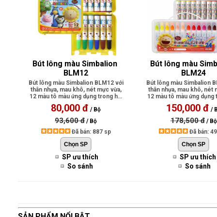
Bút lông màu Simbalion 
Bút lông màu Simb
BLM12
BLM24
Bút lông màu Simbalion BLM12 với
Bút lông màu Simbalion 
thân nhựa, mau khô, nét mực vừa,
thân nhựa, mau khô, nét 
12 màu tô màu ứng dụng trong hội
12 màu tô màu ứng dụng t
h..
h..
80,000 đ
150,000 đ
/ Bộ
/ 
93,600 đ
178,500 đ
/ Bộ
/ Bộ
Đã bán: 887 sp
Đã bán: 4
SP ưu thích
SP ưu thích
So sánh
So sánh
SẢN PHẨM NỔI BẬT