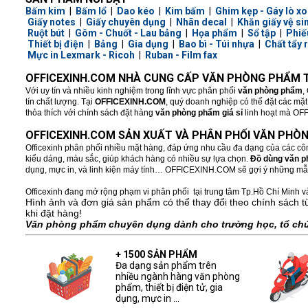
Bấm kim
|
Bấm lổ
|
Dao kéo
|
Kim bấm
|
Ghim kẹp - Gáy lò xo
Giấy notes
|
Giấy chuyên dụng
|
Nhãn decal
|
Khăn giấy vệ si
Ruột bút
|
Gôm - Chuốt - Lau bảng
|
Họa phẩm
|
Sổ tập
|
Phiế
Thiết bị điện
|
Bảng
|
Gia dụng
|
Bao bì - Túi nhựa
|
Chất tẩy 
Mực in Lexmark - Ricoh
|
Ruban - Film fax
OFFICEXINH.COM NHÀ CUNG CẤP VĂN PHÒNG PHẨM T
Với uy tín và nhiều kinh nghiệm trong lĩnh vực phân phối
văn phòng phẩm
,
tín chất lượng. Tại
OFFICEXINH.COM
, quý doanh nghiệp có thể đặt các mặ
thỏa thích với chính sách đặt hàng
văn phòng phẩm giá sỉ
linh hoạt mà OFFI
OFFICEXINH.COM SẢN XUẤT VÀ PHÂN PHỐI VĂN PHÒN
Officexinh phân phối nhiều mặt hàng, đáp ứng nhu cầu đa dạng của các cô
kiểu dáng, màu sắc, giúp khách hàng có nhiều sự lựa chọn.
Đồ dùng văn 
dụng, mực in, và linh kiện máy tính… OFFICEXINH.COM sẽ gợi ý những m
Officexinh đang mở rộng phạm vi phân phối tại trung tâm Tp.Hồ Chí Minh và
Hình ảnh và đơn giá sản phẩm có thể thay đổi theo chính sách t
khi đặt hàng!
Văn phòng phẩm chuyên dụng dành cho trường học, tổ chức
+ 1500 SẢN PHẨM
Đa dạng sản phẩm trên
nhiều ngành hàng văn phòng
phẩm, thiết bị điện tử, gia
dụng, mực in ...