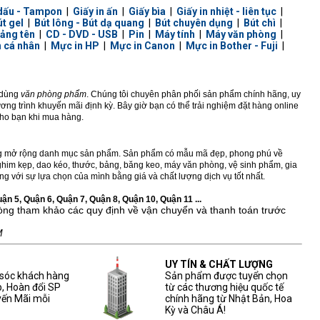
dấu - Tampon
|
Giấy in ấn
|
Giấy bìa
|
Giấy in nhiệt - liên tục
|
út gel
|
Bút lông - Bút dạ quang
|
Bút chuyên dụng
|
Bút chì
|
ảng tên
|
CD - DVD - USB
|
Pin
|
Máy tính
|
Máy văn phòng
|
h cá nhân
|
Mực in HP
|
Mực in Canon
|
Mực in Bother - Fuji
|
ồ dùng
văn phòng phẩm
. Chúng tôi chuyên phân phối sản phẩm chính hãng, uy
ng trình khuyến mãi định kỳ. Bây giờ bạn có thể trải nghiệm đặt hàng online
 cho bạn khi mua hàng.
 mở rộng danh mục sản phẩm. Sản phẩm có mẫu mã đẹp, phong phú về
u, ghim kẹp, dao kéo, thước, bảng, băng keo, máy văn phòng, vệ sinh phẩm, gia
g với sự lựa chọn của mình bằng giá và chất lượng dịch vụ tốt nhất.
n 5, Quận 6, Quận 7, Quận 8, Quận 10, Quận 11 ...
lòng tham khảo các quy định về vận chuyển và thanh toán trước
M
UY TÍN & CHẤT LƯỢNG
 sóc khách hàng
Sản phẩm được tuyển chọn
, Hoàn đổi SP
từ các thương hiệu quốc tế
yến Mãi mỗi
chính hãng từ Nhật Bản, Hoa
Kỳ và Châu Á!