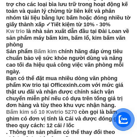
trợ cho các loại bìa lưu trữ trong hoạt động kế
toán và quản lý chừng từ liên kết và phân
nhóm tài liệu bằng lực bấm hoặc đóng nhiều tờ
giấy thành xấp ✓Tiết kiệm từ 10% - 30%
Kw trio
là nhà sản xuất dẫn đầu tại Đài Loan về
sản phẩm máy bấm kim, bấm lổ, kim bấm văn
phòng
Sản phẩm
Bấm kim
chính hãng đáp ứng tiêu
chuẩn bảo vệ sức khỏe người dùng và nâng
cao tối đa hiệu quả công việc văn phòng mỗi
ngày.
Bạn có thể đặt mua nhiều dòng văn phòng
phẩm Kw trio tại Officexinh.com với mức giá
thật ưu đãi và nhận được chính sách vận
chuyển miễn phí nếu có dựa trên tổng giá trị
đơn hàng và tùy theo khu vực nhận hàng.
Bấm kim số 10 Kwtrio 5270
còn gọi là bấm
ghim có đơn vị tính là Cái và được đóng gói
theo quy cách: 12 cái / lốc
. Thông tin sản phẩm có thể thay đổi theo