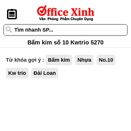
󰆎
Bấm kim số 10 Kwtrio 5270
Từ khóa gợi ý :
Bấm kim
Nhựa
No.10
Kw trio
Đài Loan