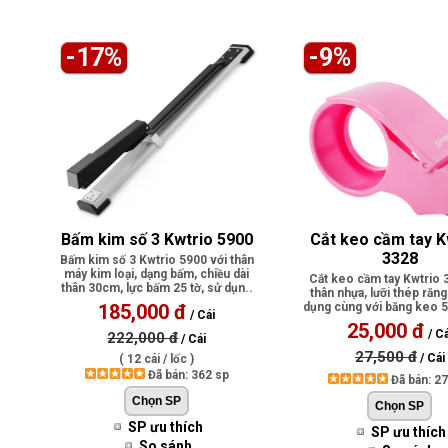
-17%
-9%
Bấm kim số 3 Kwtrio 5900
Cắt keo cầm tay K
3328
Bấm kim số 3 Kwtrio 5900 với thân
máy kim loại, dạng bấm, chiều dài
Cắt keo cầm tay Kwtrio 
thân 30cm, lực bấm 25 tờ, sử dụn..
thân nhựa, lưỡi thép răng
185,000 đ
dụng cùng với băng keo 
/ Cái
l..
25,000 đ
/ Cá
222,000 đ
/ Cái
27,500 đ
/ Cái
( 12 cái / lốc )
Đã bán: 362 sp
Đã bán: 2
SP ưu thích
SP ưu thích
So sánh