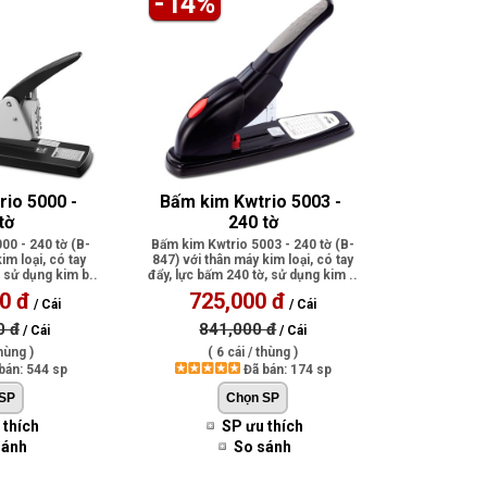
-14%
io 5000 - 
Bấm kim Kwtrio 5003 - 
tờ
240 tờ
00 - 240 tờ (B-
Bấm kim Kwtrio 5003 - 240 tờ (B-
im loại, có tay
847) với thân máy kim loại, có tay
, sử dụng kim b..
đẩy, lực bấm 240 tờ, sử dụng kim ..
0 đ
725,000 đ
/ Cái
/ Cái
0 đ
841,000 đ
/ Cái
/ Cái
thùng )
( 6 cái / thùng )
bán: 544 sp
Đã bán: 174 sp
 thích
SP ưu thích
sánh
So sánh