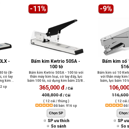
-11%
-9%
LX - 
Bấm kim Kwtrio 50SA - 
Bấm kim số 
100 tờ
516
0 tờ (B-
Bấm kim Kwtrio 50SA - 100 tờ với
Bấm kim số 10 Kwtr
i, có tay
thân máy kim loại, có tay đẩy, lực
với thân máy kim 
ng kim ..
bấm 100 tờ, sử dụng kim bấm 23/8..
bấm, lực bấm 10 t
bấ.
365,000 đ
106,00
42 sp
/ Cái
408,800 đ
116,600
/ Cái
( 12 cái / thùng )
( 12 cái /
Đã bán: 916 sp
Đã 
SP ưu thích
SP ưu
So sánh
So 