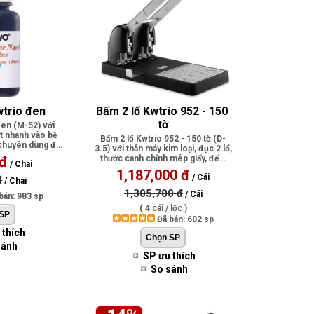
trio đen
Bấm 2 lổ Kwtrio 952 - 150 
tờ
en (M-52) với
t nhanh vào bề
Bấm 2 lổ Kwtrio 952 - 150 tờ (D-
 chuyên dùng để
3.5) với thân máy kim loại, đục 2 lổ,
ộ..
 đ
thước canh chỉnh mép giấy, đế ..
/ Chai
1,187,000 đ
/ Cái
đ
/ Chai
1,305,700 đ
/ Cái
bán: 983 sp
( 4 cái / lốc )
Đã bán: 602 sp
 thích
sánh
SP ưu thích
So sánh