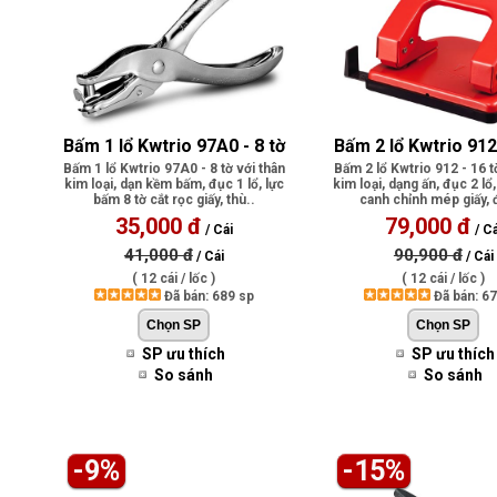
Bấm 1 lổ Kwtrio 97A0 - 8 tờ
Bấm 2 lổ Kwtrio 912 
Bấm 1 lổ Kwtrio 97A0 - 8 tờ với thân
Bấm 2 lổ Kwtrio 912 - 16 t
kim loại, dạn kềm bấm, đục 1 lổ, lực
kim loại, dạng ấn, đục 2 lổ
bấm 8 tờ cắt rọc giấy, thù..
canh chỉnh mép giấy, đ
35,000 đ
79,000 đ
/ Cái
/ Cá
41,000 đ
90,900 đ
/ Cái
/ Cái
( 12 cái / lốc )
( 12 cái / lốc )
Đã bán: 689 sp
Đã bán: 6
SP ưu thích
SP ưu thích
So sánh
So sánh
-9%
-15%