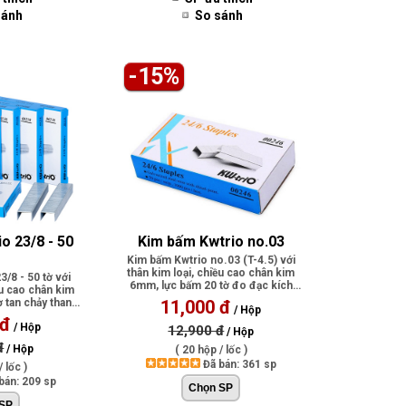
sánh
So sánh
-15%
o 23/8 - 50 
Kim bấm Kwtrio no.03
Kim bấm Kwtrio no.03 (T-4.5) với
thân kim loại, chiều cao chân kim
/8 - 50 tờ với
6mm, lực bấm 20 tờ đo đạc kích
ều cao chân kim
th..
 tan chảy thanh
11,000 đ
/ Hộp
 đ
/ Hộp
12,900 đ
/ Hộp
đ
/ Hộp
( 20 hộp / lốc )
Đã bán: 361 sp
 lốc )
bán: 209 sp