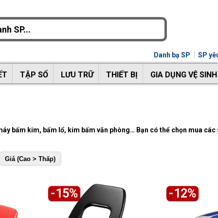
Danh bạ SP
SP yêu
ẾT
TẬP SỔ
LƯU TRỮ
THIẾT BỊ
GIA DỤNG VỆ SINH
 máy bấm kim, bấm lổ, kim bấm văn phòng… Bạn có thể chọn mua các 
Giá (Cao > Thấp)
-15%
-12%