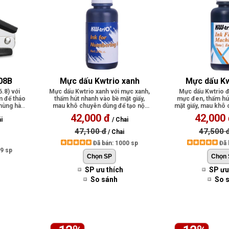
508B
Mực dấu Kwtrio xanh
Mực dấu Kw
.8) với
Mực dấu Kwtrio xanh với mực xanh,
Mực dấu Kwtrio đ
m để tháo
thấm hút nhanh vào bề mặt giấy,
mực đen, thấm hú
thùng hà..
mau khô chuyên dùng để tạo nội
mặt giấy, mau khô
dun..
tạo n
42,000 đ
42,000
i
/ Chai
47,100 đ
47,500 
/ Chai
Đã bán: 1000 sp
Đã 
09 sp
SP ưu thích
SP ưu
So sánh
So 