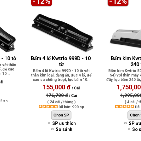
-12%
-12%
- 10 tờ
Bấm 4 lổ Kwtrio 999D - 10 
Bấm kim Kwtr
tờ
240 
ờ với thân
ổ, đế cao
Bấm 4 lổ Kwtrio 999D - 10 tờ với
Bấm kim Kwtrio 50
 10 ..
thân kim loại, dạng ấn, đục 4 lổ, đế
54) với thân máy k
cao su chống trượt, lực bấm 10..
đẩy, lực bấm 240 tờ
ái
155,000 đ
1,750,00
/ Cái
i
176,700 đ
1,995,00
/ Cái
02 sp
( 24 cái / thùng )
( 4 cái / 
Đã bán: 990 sp
Đã 
SP ưu thích
SP ưu
So sánh
So 