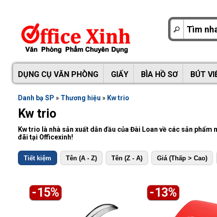
DỤNG CỤ VĂN PHÒNG
GIẤY
BÌA HỒ SƠ
BÚT VI
Danh bạ SP
»
Thương hiệu
»
Kw trio
Kw trio
Kw trio là nhà sản xuất dẫn đầu của Đài Loan về các sản phẩm
đãi tại Officexinh!
Tiết kiệm
Tên (A - Z)
Tên (Z - A)
Giá (Thấp > Cao)
-15%
-13%