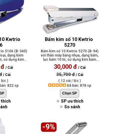
10 Kwtrio 
Bấm kim số 10 Kwtrio 
6
5270
io 5106 (B-340)
Bấm kim số 10 Kwtrio 5270 (B-94)
loại, dạng kềm
với thân máy bằng nhựa, dạng bấm,
ờ, sử dụng kim
lực bấm 10 tờ, sử dụng kim bấm
.
no..
 đ
30,000 đ
/ Cái
/ Cái
đ
35,700 đ
/ Cái
/ Cái
 lốc )
( 12 cái / lốc )
bán: 822 sp
Đã bán: 878 sp
 thích
SP ưu thích
sánh
So sánh
-9%