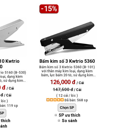
-15%
10 Kwtrio 
Bấm kim số 3 Kwtrio 5360
0
Bấm kim số 3 Kwtrio 5360 (B-101)
với thân máy kim loại, dạng kềm
io 5160 (B-530)
bấm, lực bấm 20 tờ, sử dụng kim
loại, dạng kềm
bấm..
ờ, sử dụng kim
126,000 đ
/ Cái
.
0 đ
/ Cái
147,500 đ
/ Cái
 đ
/ Cái
( 12 cái / lốc )
Đã bán: 568 sp
 lốc )
bán: 119 sp
SP ưu thích
 thích
So sánh
sánh