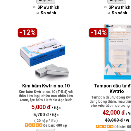
SP ưu thích
SP ưu thích
So sánh
So sánh
-12%
-14%
Kim bấm Kwtrio no.10
Tampon dấu tự đ
Kwtrio
Kim bấm Kwtrio no.10 (T-5.4) với
thân kim loại, chiều cao chân kim
Tampon dấu tự động Kwt
4mm, lực bấm 10 tờ đo đạc kích
dạng bông thắm, màu trắn
th..
5,000 đ
cho việc tiếp mực trong 
/ Hộp
dấu ..
42,000 đ
/ V
5,700 đ
/ Hộp
48,800 đ
/ Vỉ
( 20 hộp / lốc )
Đã bán: 480 sp
Đã bán: 5