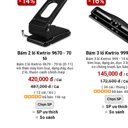
-14%
-16%
Bấm 2 lổ Kwtrio 9670 - 70 
Bấm 3 lổ Kwtrio 999 
tờ
Bấm 3 lổ Kwtrio 999 - 10 t
kim loại, dạng ấn, đục 3 l
Bấm 2 lổ Kwtrio 9670 - 70 tờ (D-11)
su chống trượt, lực bấm
với thân máy kim loại, dạng đẩy, đục
2 lổ, thước canh chỉnh mép ..
145,000 đ
/ C
420,000 đ
/ Cái
172,600 đ
/ Cá
487,200 đ
/ Cái
( 24 cái / thùng )
Đã bán: 4
( 12 cái / lốc )
Đã bán: 196 sp
SP ưu thích
SP ưu thích
So sánh
So sánh