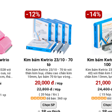
-12%
-14%
wtrio 
Kim bấm Kwtrio 23/10 - 70 
Kim bấm Kwtr
tờ
100 
3328 với
Kim bấm Kwtrio 23/10 - 70 tờ với
Kim bấm Kwtrio 23/
 cưa, sử
thân kim loại, chiều cao chân kim
40) với thân kim 
5cm, tháo
10mm, lực bấm 70 tờ tạo vòng
chân kim 13mm, lực
liên..
..
20,000 đ
21,000
i
/ Hộp
22,800 đ
24,400 
/ Hộp
( 20 hộp / lốc )
( 15 hộp /
71 sp
Đã bán: 360 sp
Đã 
SP ưu thích
SP ưu