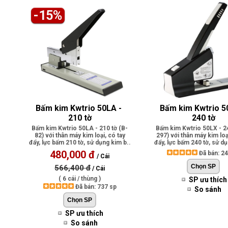
-15%
Bấm kim Kwtrio 50LA - 
Bấm kim Kwtrio 50
210 tờ
240 tờ
Bấm kim Kwtrio 50LA - 210 tờ (B-
Bấm kim Kwtrio 50LX - 24
82) với thân máy kim loại, có tay
297) với thân máy kim loạ
đẩy, lực bấm 210 tờ, sử dụng kim b..
đẩy, lực bấm 240 tờ, sử dụ
480,000 đ
Đã bán: 2
/ Cái
566,400 đ
/ Cái
( 6 cái / thùng )
SP ưu thích
Đã bán: 737 sp
So sánh
SP ưu thích
So sánh