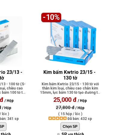
-10%
io 23/13 - 
Kim bấm Kwtrio 23/15 - 
tờ
130 tờ
13 - 100 tờ (S-
Kim bấm Kwtrio 23/15 - 130 tờ với
loại, chiều cao
thân kim loại, chiều cao chân kim
 bấm 100 tờ tạo
15mm, lực bấm 130 tờ tạo đường t..
 đ
25,000 đ
/ Hộp
/ Hộp
đ
27,800 đ
/ Hộp
/ Hộp
 lốc )
( 15 hộp / lốc )
bán: 341 sp
Đã bán: 432 sp
 thích
SP ưu thích