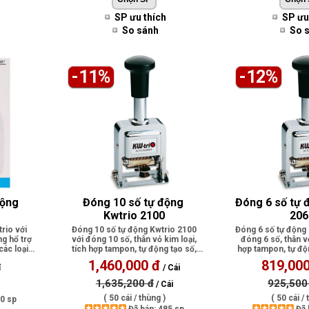
SP ưu thích
SP ưu
So sánh
So 
-11%
-12%
ộng 
Đóng 10 số tự động 
Đóng 6 số tự 
Kwtrio 2100
206
rio với
Đóng 10 số tự động Kwtrio 2100
Đóng 6 số tự động 
g hổ trợ
với đóng 10 số, thân vỏ kim loại,
đóng 6 số, thân vỏ
các loại
tích hợp tampon, tự động tạo số,
hợp tampon, tự độn
tù..
1,460,000 đ
819,00
ỉ
/ Cái
1,635,200 đ
925,500
/ Cái
( 50 cái / thùng )
( 50 cái / 
50 sp