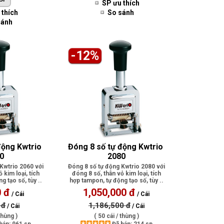
SP ưu thích
 thích
So sánh
sánh
-12%
động Kwtrio 
Đóng 8 số tự động Kwtrio 
0
2080
Kwtrio 2060 với
Đóng 8 số tự động Kwtrio 2080 với
 kim loại, tích
đóng 8 số, thân vỏ kim loại, tích
g tạo số, tùy ..
hợp tampon, tự động tạo số, tùy ..
0 đ
1,050,000 đ
/ Cái
/ Cái
 đ
1,186,500 đ
/ Cái
/ Cái
thùng )
( 50 cái / thùng )