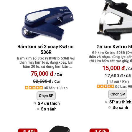
Bấm kim số 3 xoay Kwtrio 
Gỡ kim Kwtrio 
536R
Gỡ kim Kwtrio 508B (D-6
thân vỏ nhựa, dùng lực bấ
Bấm kim số 3 xoay Kwtrio 536R với
rời kim bấm cắt rọc giấy, 
thân máy kim loại, dạng xoay, lực
bấm 20 tờ, sử dụng kim bấm
15,000 đ
/ Cá
no.03..
75,000 đ
/ Cái
17,600 đ
/ Cái
82,500 đ
/ Cái
( 12 cái / lốc )
Đã bán: 9
Đã bán: 103 sp
SP ưu thích
SP ưu thích
So sánh
So sánh