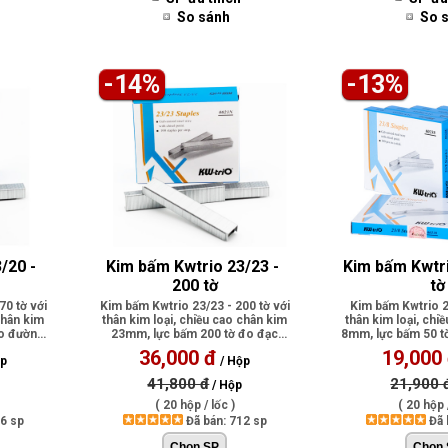
So sánh
So 
-14%
-13%
/20 - 
Kim bấm Kwtrio 23/23 - 
Kim bấm Kwtri
200 tờ
tờ
70 tờ với
Kim bấm Kwtrio 23/23 - 200 tờ với
Kim bấm Kwtrio 23
chân kim
thân kim loại, chiều cao chân kim
thân kim loại, chi
ạo đường
23mm, lực bấm 200 tờ đo đạc
8mm, lực bấm 50 tờ
kích..
..
36,000 đ
19,000
ộp
/ Hộp
41,800 đ
21,900 
/ Hộp
( 20 hộp / lốc )
( 20 hộp /
66 sp
Đã bán: 712 sp
Đã 