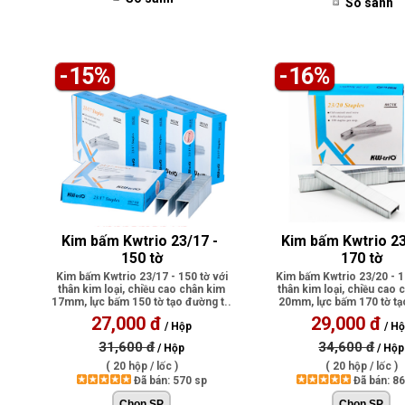
So sánh
-15%
-16%
Kim bấm Kwtrio 23/17 - 
Kim bấm Kwtrio 23
150 tờ
170 tờ
Kim bấm Kwtrio 23/17 - 150 tờ với
Kim bấm Kwtrio 23/20 - 1
thân kim loại, chiều cao chân kim
thân kim loại, chiều cao 
17mm, lực bấm 150 tờ tạo đường t..
20mm, lực bấm 170 tờ t
c..
27,000 đ
29,000 đ
/ Hộp
/ H
31,600 đ
34,600 đ
/ Hộp
/ Hộp
( 20 hộp / lốc )
( 20 hộp / lốc )
Đã bán: 570 sp
Đã bán: 8