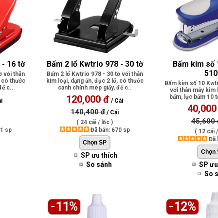
- 16 tờ
Bấm 2 lổ Kwtrio 978 - 30 tờ
Bấm kim số 
510
ờ với thân
Bấm 2 lổ Kwtrio 978 - 30 tờ với thân
, có thước
kim loại, dạng ấn, đục 2 lổ, có thước
Bấm kim số 10 Kwtr
ế c..
canh chỉnh mép giấy, đế c..
với thân máy kim 
120,000 đ
bấm, lực bấm 10 t
i
/ Cái
bấ.
40,000
140,400 đ
/ Cái
45,600 
( 24 cái / lốc )
71 sp
Đã bán: 670 sp
( 12 cái /
Đã 
SP ưu thích
So sánh
SP ưu
So 
-11%
-12%