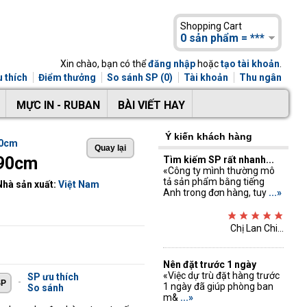
Shopping Cart
0 sản phẩm = ***
Xin chào, bạn có thể
đăng nhập
hoặc
tạo tài khoản
.
 thích
Điểm thưởng
So sánh SP (0)
Tài khoản
Thu ngân
MỰC IN - RUBAN
BÀI VIẾT HAY
Ý kiến khách hàng
90cm
x90cm
Tìm kiếm SP rất nhanh...
«Công ty mình thường mô
tả sản phẩm bằng tiếng
Nhà sản xuất:
Việt Nam
Anh trong đơn hàng, tuy
...»
Chị Lan Chi...
Nên đặt trước 1 ngày
«Việc dự trù đặt hàng trước
SP ưu thích
-
1 ngày đã giúp phòng ban
So sánh
m&
...»