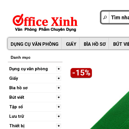
DỤNG CỤ VĂN PHÒNG
GIẤY
BÌA HỒ SƠ
BÚT VI
Danh mục
Dụng cụ văn phòng
-15%
Giấy
Bìa hồ sơ
Bút viết
Tập sổ
Lưu trữ
Thiết bị