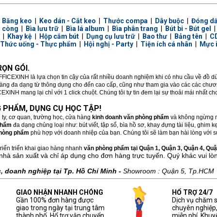
|
Băng keo
|
Keo dán - Cắt keo
|
Thước compa
|
Dây buộc
|
Đóng d
a còng
|
Bìa lưu trữ
|
Bìa lá album
|
Bìa phân trang
|
Bút bi - Bút gel
|
Khay kệ
|
Hộp cắm bút
|
Dụng cụ lưu trữ
|
Bao thư
|
Bảng tên
|
CD
Thức uống - Thực phẩm
|
Hội nghị - Party
|
Tiện ích cá nhân
|
Mực 
ỌN GÓI.
FFICEXINH là lựa chọn tin cậy của rất nhiều doanh nghiệm khi có nhu cầu về đồ 
hàng đa dạng từ thông dụng cho đến cao cấp, cũng như tham gia vào các các chương
XINH mang lại chỉ với 1 click chuột. Chúng tôi tự tin đem lại sự thoải mái nhất c
 PHẨM, DỤNG CỤ HỌC TẬP!
 ty, cơ quan, trường học, cửa hàng
kinh doanh văn phòng phẩm
và không ngừng m
phẩm
đa dạng chủng loại như: bút viết, tập sổ, bìa hồ sơ, khay đựng tài liệu, ghim
hòng phẩm
phù hợp với doanh nhiệp của bạn. Chúng tôi sẽ làm bạn hài lòng với sự
riển triển khai giao hàng nhanh
văn phòng phẩm tại Quận 1, Quận 3, Quận 4, Quận
nhà sản xuất và chỉ áp dụng cho đơn hàng trực tuyến. Quý khác vui lò
 doanh nghiệp tại Tp. Hồ Chí Minh -
Showroom : Quận 5, Tp.HCM
GIAO NHẬN NHANH CHÓNG
HỔ TRỢ 24/7
Gần 100% đơn hàng được
Dịch vụ chăm 
giao trong ngày tại trung tâm
chuyên nghiệp
thành phố. Hổ trợ vận chuyển
miễn phí, Khuy