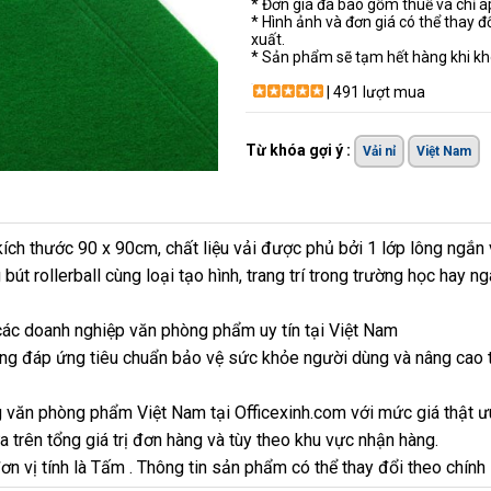
* Đơn giá đã bao gồm thuế và chỉ 
* Hình ảnh và đơn giá có thể thay đ
xuất.
* Sản phẩm sẽ tạm hết hàng khi khô
| 491 lượt mua
Từ khóa gợi ý :
Vải nỉ
Việt Nam
kích thước 90 x 90cm, chất liệu vải được phủ bởi 1 lớp lông ngắn
út rollerball cùng loại tạo hình, trang trí trong trường học hay n
ác doanh nghiệp văn phòng phẩm uy tín tại Việt Nam
ng đáp ứng tiêu chuẩn bảo vệ sức khỏe người dùng và nâng cao t
 văn phòng phẩm Việt Nam tại Officexinh.com với mức giá thật ư
 trên tổng giá trị đơn hàng và tùy theo khu vực nhận hàng.
ơn vị tính là Tấm . Thông tin sản phẩm có thể thay đổi theo chính