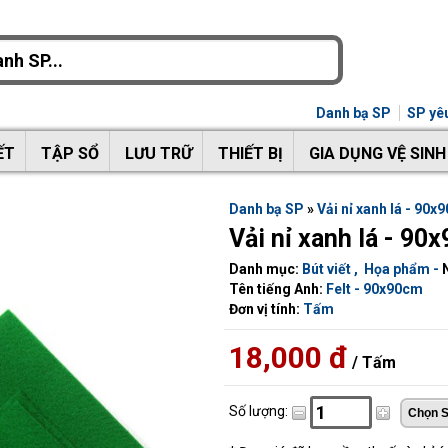
Danh bạ SP
SP yêu
ẾT
TẬP SỔ
LƯU TRỮ
THIẾT BỊ
GIA DỤNG VỆ SINH
Danh bạ SP
»
Vải nỉ xanh lá - 90x
Vải nỉ xanh lá - 90
Danh mục:
Bút viết
,
Họa phẩm
-
Tên tiếng Anh:
Felt - 90x90cm
Đơn vị tính:
Tấm
18,000 đ
/ Tấm
Số lượng: