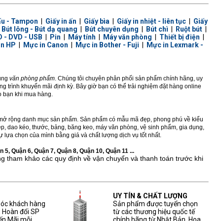
ấu - Tampon
|
Giấy in ấn
|
Giấy bìa
|
Giấy in nhiệt - liên tục
|
Giấy
|
Bút lông - Bút dạ quang
|
Bút chuyên dụng
|
Bút chì
|
Ruột bút
|
 - DVD - USB
|
Pin
|
Máy tính
|
Máy văn phòng
|
Thiết bị điện
|
in HP
|
Mực in Canon
|
Mực in Bother - Fuji
|
Mực in Lexmark -
dùng
văn phòng phẩm
. Chúng tôi chuyên phân phối sản phẩm chính hãng, uy
 trình khuyến mãi định kỳ. Bây giờ bạn có thể trải nghiệm đặt hàng online
ho bạn khi mua hàng.
ở rộng danh mục sản phẩm. Sản phẩm có mẫu mã đẹp, phong phú về kiểu
 kẹp, dao kéo, thước, bảng, băng keo, máy văn phòng, vệ sinh phẩm, gia dụng,
 lựa chọn của mình bằng giá và chất lượng dịch vụ tốt nhất.
 5, Quận 6, Quận 7, Quận 8, Quận 10, Quận 11 ...
ng tham khảo các quy định về vận chuyển và thanh toán trước khi
UY TÍN & CHẤT LƯỢNG
sóc khách hàng
Sản phẩm được tuyển chọn
, Hoàn đổi SP
từ các thương hiệu quốc tế
ến Mãi mỗi
chính hãng từ Nhật Bản, Hoa