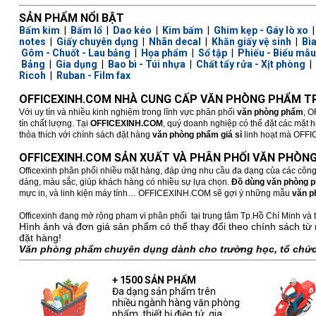
SẢN PHẨM NỔI BẬT
Bấm kim
|
Bấm lổ
|
Dao kéo
|
Kim bấm
|
Ghim kẹp - Gáy lò xo
notes
|
Giấy chuyên dụng
|
Nhãn decal
|
Khăn giấy vệ sinh
|
Bì
Gôm - Chuốt - Lau bảng
|
Họa phẩm
|
Sổ tập
|
Phiếu - Biểu mẫu
Bảng
|
Gia dụng
|
Bao bì - Túi nhựa
|
Chất tẩy rửa - Xịt phòng
|
Ricoh
|
Ruban - Film fax
OFFICEXINH.COM NHÀ CUNG CẤP VĂN PHÒNG PHẨM TR
Với uy tín và nhiều kinh nghiệm trong lĩnh vực phân phối
văn phòng phẩm
, O
tín chất lượng. Tại
OFFICEXINH.COM
, quý doanh nghiệp có thể đặt các mặt 
thỏa thích với chính sách đặt hàng
văn phòng phẩm giá sỉ
linh hoạt mà OFFICE
OFFICEXINH.COM SẢN XUẤT VÀ PHÂN PHỐI VĂN PHÒNG
Officexinh phân phối nhiều mặt hàng, đáp ứng nhu cầu đa dạng của các công
dáng, màu sắc, giúp khách hàng có nhiều sự lựa chọn.
Đồ dùng văn phòng 
mực in, và linh kiện máy tính… OFFICEXINH.COM sẽ gợi ý những mẫu
văn p
Officexinh đang mở rộng phạm vi phân phối tại trung tâm Tp.Hồ Chí Minh và t
Hình ảnh và đơn giá sản phẩm có thể thay đổi theo chính sách từ 
đặt hàng!
Văn phòng phẩm chuyên dụng dành cho trường học, tổ chức,
+ 1500 SẢN PHẨM
Đa dạng sản phẩm trên
nhiều ngành hàng văn phòng
phẩm, thiết bị điện tử, gia