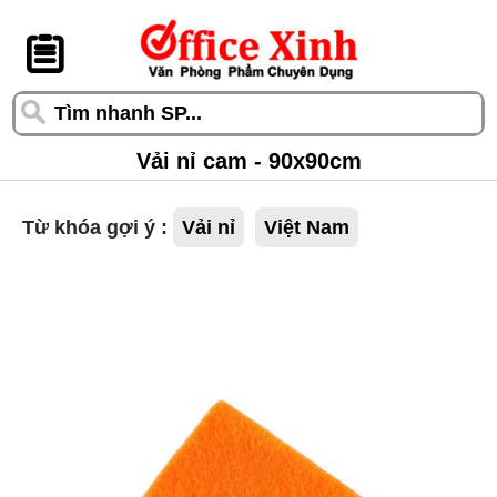
󰆎
Vải nỉ cam - 90x90cm
Từ khóa gợi ý :
Vải nỉ
Việt Nam