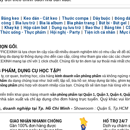
|
Băng keo
|
Keo dán - Cắt keo
|
Thước compa
|
Dây buộc
|
Đóng d
a còng
|
Bìa lưu trữ
|
Bìa lá album
|
Bìa phân trang
|
Bút bi - Bút gel
|
Khay kệ
|
Hộp cắm bút
|
Dụng cụ lưu trữ
|
Bao thư
|
Bảng tên
|
CD
Thức uống - Thực phẩm
|
Hội nghị - Party
|
Tiện ích cá nhân
|
Mực 
ỌN GÓI.
FFICEXINH là lựa chọn tin cậy của rất nhiều doanh nghiệm khi có nhu cầu về đồ 
hàng đa dạng từ thông dụng cho đến cao cấp, cũng như tham gia vào các các chương
XINH mang lại chỉ với 1 click chuột. Chúng tôi tự tin đem lại sự thoải mái nhất c
 PHẨM, DỤNG CỤ HỌC TẬP!
 ty, cơ quan, trường học, cửa hàng
kinh doanh văn phòng phẩm
và không ngừng m
phẩm
đa dạng chủng loại như: bút viết, tập sổ, bìa hồ sơ, khay đựng tài liệu, ghim
hòng phẩm
phù hợp với doanh nhiệp của bạn. Chúng tôi sẽ làm bạn hài lòng với sự
riển triển khai giao hàng nhanh
văn phòng phẩm tại Quận 1, Quận 3, Quận 4, Quận
nhà sản xuất và chỉ áp dụng cho đơn hàng trực tuyến. Quý khác vui lò
 doanh nghiệp tại Tp. Hồ Chí Minh -
Showroom : Quận 5, Tp.HCM
GIAO NHẬN NHANH CHÓNG
HỔ TRỢ 24/7
Gần 100% đơn hàng được
Dịch vụ chăm 