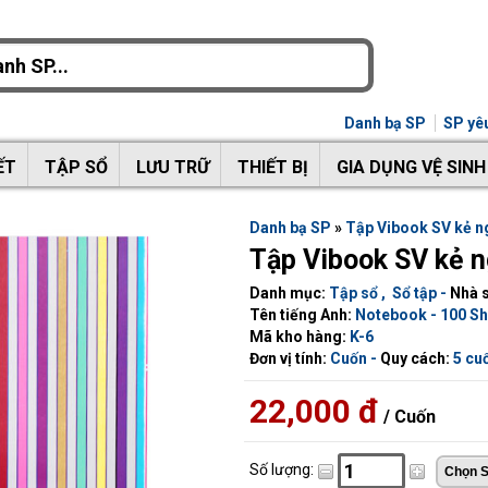
Danh bạ SP
SP yêu
ẾT
TẬP SỔ
LƯU TRỮ
THIẾT BỊ
GIA DỤNG VỆ SINH
Danh bạ SP
»
Tập Vibook SV kẻ 
Tập Vibook SV kẻ 
Danh mục:
Tập sổ
,
Sổ tập
-
Nhà s
Tên tiếng Anh:
Notebook - 100 Sh
Mã kho hàng:
K-6
Đơn vị tính:
Cuốn -
Quy cách:
5 cuố
22,000 đ
/ Cuốn
Số lượng: