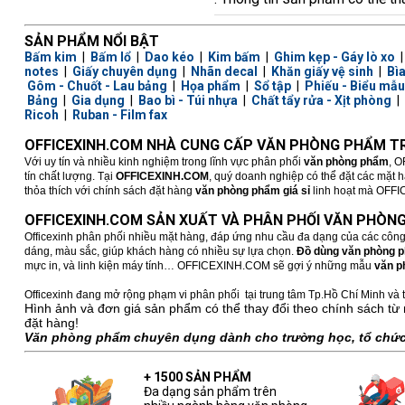
SẢN PHẨM NỔI BẬT
Bấm kim
|
Bấm lổ
|
Dao kéo
|
Kim bấm
|
Ghim kẹp - Gáy lò xo
notes
|
Giấy chuyên dụng
|
Nhãn decal
|
Khăn giấy vệ sinh
|
Bì
Gôm - Chuốt - Lau bảng
|
Họa phẩm
|
Sổ tập
|
Phiếu - Biểu mẫu
Bảng
|
Gia dụng
|
Bao bì - Túi nhựa
|
Chất tẩy rửa - Xịt phòng
|
Ricoh
|
Ruban - Film fax
OFFICEXINH.COM NHÀ CUNG CẤP VĂN PHÒNG PHẨM TR
Với uy tín và nhiều kinh nghiệm trong lĩnh vực phân phối
văn phòng phẩm
, O
tín chất lượng. Tại
OFFICEXINH.COM
, quý doanh nghiệp có thể đặt các mặt 
thỏa thích với chính sách đặt hàng
văn phòng phẩm giá sỉ
linh hoạt mà OFFICE
OFFICEXINH.COM SẢN XUẤT VÀ PHÂN PHỐI VĂN PHÒNG
Officexinh phân phối nhiều mặt hàng, đáp ứng nhu cầu đa dạng của các công
dáng, màu sắc, giúp khách hàng có nhiều sự lựa chọn.
Đồ dùng văn phòng 
mực in, và linh kiện máy tính… OFFICEXINH.COM sẽ gợi ý những mẫu
văn p
Officexinh đang mở rộng phạm vi phân phối tại trung tâm Tp.Hồ Chí Minh và t
Hình ảnh và đơn giá sản phẩm có thể thay đổi theo chính sách từ 
đặt hàng!
Văn phòng phẩm chuyên dụng dành cho trường học, tổ chức,
+ 1500 SẢN PHẨM
Đa dạng sản phẩm trên