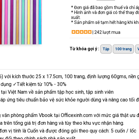
* Đơn giá đã bao gồm thuế và chỉ 
* Hình ảnh và đơn giá có thể thay đ
xuất.
* Sản phẩm sẽ tạm hết hàng khi khô
| 242 lượt mua
Từ khóa gợi ý :
Tập
100 trang
) với kích thước 25 x 17.5cm, 100 trang, định lượng 60gms, nền g
n dụng ✓Tiết kiệm từ 10% - 30%
tại Việt Nam về sản phẩm tập học sinh, tập sinh viên
áp ứng tiêu chuẩn bảo vệ sức khỏe người dùng và nâng cao tối đ
 văn phòng phẩm Vbook tại Officexinh.com với mức giá thật ưu 
 trên tổng giá trị đơn hàng và tùy theo khu vực nhận hàng.
ơn vị tính là Cuốn và được đóng gói theo quy cách: 5 cuốn / lốc
ay đổi theo chính sách nhà sản xuất.