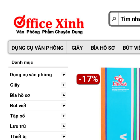
DỤNG CỤ VĂN PHÒNG
GIẤY
BÌA HỒ SƠ
BÚT VI
Danh mục
Dụng cụ văn phòng
-17%
Giấy
Bìa hồ sơ
Bút viết
Tập sổ
Lưu trữ
Thiết bị