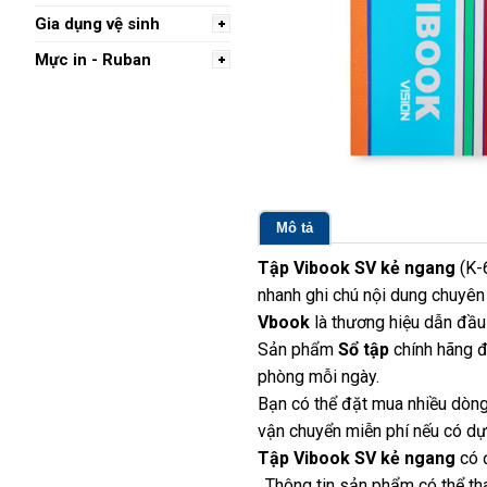
Gia dụng vệ sinh
Mực in - Ruban
Mô tả
Tập Vibook SV kẻ ngang
(K-6
nhanh ghi chú nội dung chuyê
Vbook
là thương hiệu dẫn đầu 
Sản phẩm
Sổ tập
chính hãng đ
phòng mỗi ngày.
Bạn có thể đặt mua nhiều dòng
vận chuyển miễn phí nếu có dựa
Tập Vibook SV kẻ ngang
có đ
. Thông tin sản phẩm có thể th