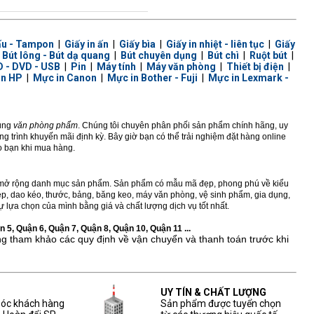
ấu - Tampon
|
Giấy in ấn
|
Giấy bìa
|
Giấy in nhiệt - liên tục
|
Giấy
|
Bút lông - Bút dạ quang
|
Bút chuyên dụng
|
Bút chì
|
Ruột bút
|
 - DVD - USB
|
Pin
|
Máy tính
|
Máy văn phòng
|
Thiết bị điện
|
in HP
|
Mực in Canon
|
Mực in Bother - Fuji
|
Mực in Lexmark -
dùng
văn phòng phẩm
. Chúng tôi chuyên phân phối sản phẩm chính hãng, uy
 trình khuyến mãi định kỳ. Bây giờ bạn có thể trải nghiệm đặt hàng online
ho bạn khi mua hàng.
ở rộng danh mục sản phẩm. Sản phẩm có mẫu mã đẹp, phong phú về kiểu
 kẹp, dao kéo, thước, bảng, băng keo, máy văn phòng, vệ sinh phẩm, gia dụng,
 lựa chọn của mình bằng giá và chất lượng dịch vụ tốt nhất.
 5, Quận 6, Quận 7, Quận 8, Quận 10, Quận 11 ...
ng tham khảo các quy định về vận chuyển và thanh toán trước khi
UY TÍN & CHẤT LƯỢNG
sóc khách hàng
Sản phẩm được tuyển chọn