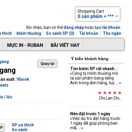
Shopping Cart
0 sản phẩm = ***
Xin chào, bạn có thể
đăng nhập
hoặc
tạo tài khoản
.
 thích
Điểm thưởng
So sánh SP (0)
Tài khoản
Thu ngân
MỰC IN - RUBAN
BÀI VIẾT HAY
Ý kiến khách hàng
ngang
ngang
Tìm kiếm SP rất nhanh...
«Công ty mình thường mô
tả sản phẩm bằng tiếng
ản xuất:
Vbook
Anh trong đơn hàng, tuy
...»
eets
n / lốc
Chị Lan Chi...
Nên đặt trước 1 ngày
«Việc dự trù đặt hàng trước
1 ngày đã giúp phòng ban
SP ưu thích
-
m&
...»
So sánh