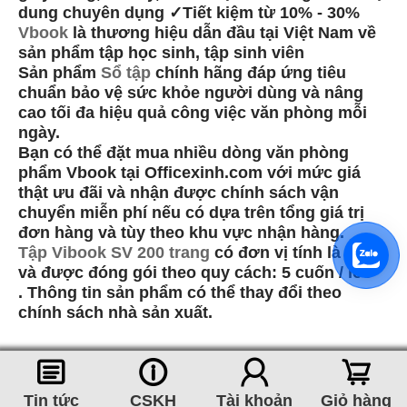
dung chuyên dụng ✓Tiết kiệm từ 10% - 30%
Vbook
là thương hiệu dẫn đầu tại Việt Nam về
sản phẩm tập học sinh, tập sinh viên
Sản phẩm
Sổ tập
chính hãng đáp ứng tiêu
chuẩn bảo vệ sức khỏe người dùng và nâng
cao tối đa hiệu quả công việc văn phòng mỗi
ngày.
Bạn có thể đặt mua nhiều dòng văn phòng
phẩm Vbook tại Officexinh.com với mức giá
thật ưu đãi và nhận được chính sách vận
chuyển miễn phí nếu có dựa trên tổng giá trị
đơn hàng và tùy theo khu vực nhận hàng.
Tập Vibook SV 200 trang
có đơn vị tính là Cuốn
và được đóng gói theo quy cách: 5 cuốn / lốc
. Thông tin sản phẩm có thể thay đổi theo
chính sách nhà sản xuất.
󰈂
󰈢
󰃳
󰃦
Tin tức
CSKH
Tài khoản
Giỏ hàng