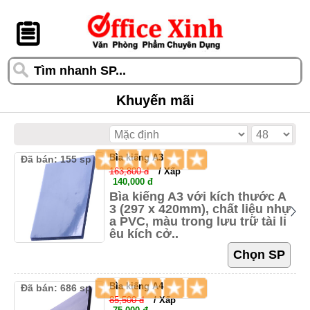
󰆎
Khuyến mãi
Bìa kiếng A3
Đã bán: 155 sp
163,800 đ
/ Xấp
140,000 đ
Bìa kiếng A3 với kích thước A
3 (297 x 420mm), chất liệu nhự
a PVC, màu trong lưu trữ tài li
ệu kích cở..
Bìa kiếng A4
Đã bán: 686 sp
85,500 đ
/ Xấp