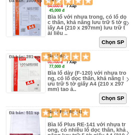
Đã bán: 1000 sp
54,000 đ
/ Xấp
45,000 đ
Bìa lổ với nhựa trong, có lổ dọ
c thân, khả năng lưu trữ 5 tờ g
iấy A4 (210 x 297mm) lưu trữ t
ài liệu ..
Bìa lổ dày
Đã bán: 281 sp
91,700 đ
/ Xấp
77,000 đ
Bìa lổ dày (F-120) với nhựa tro
ng, có lổ dọc thân, khả năng l
ưu trữ 5 tờ giấy A4 (210 x 297
mm) tạo ả..
Bìa lổ Plus RE-141
Đã bán: 511 sp
***
Bìa lổ Plus RE-141 với nhựa tr
ong, có nhiều lổ dọc thân, khả