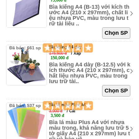
75,000 đ
Bìa kiếng A4 (B-13) với kích th
ước A4 (210 x 297mm), chất li
ệu nhựa PVC, màu trong lưu t
rữ tài liệu ..
Bìa kiếng A4 dày
Đã bán: 661 sp
175,500 đ
/ Xấp
150,000 đ
Bìa kiếng A4 dày (B-12.5) với k
ích thước A4 (210 x 297mm), c
hất liệu nhựa PVC, màu trong
lưu trữ tài..
Bìa lá màu Plus A4
Đã bán: 537 sp
3,900 đ
/ Cái
3,500 đ
Bìa lá màu Plus A4 với nhựa
màu trong, khả năng lưu trữ 5
tờ giấy A4 (210 x 297mm) lưu t