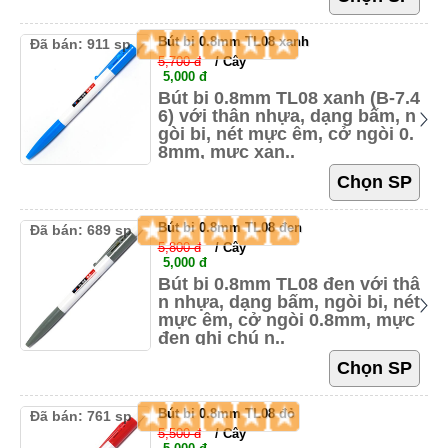
Bút bi 0.8mm TL08 xanh
Đã bán: 911 sp
5,700 đ
/ Cây
5,000 đ
Bút bi 0.8mm TL08 xanh (B-7.4
6) với thân nhựa, dạng bấm, n
gòi bi, nét mực êm, cở ngòi 0.
8mm, mực xan..
Bút bi 0.8mm TL08 đen
Đã bán: 689 sp
5,800 đ
/ Cây
5,000 đ
Bút bi 0.8mm TL08 đen với thâ
n nhựa, dạng bấm, ngòi bi, nét
mực êm, cở ngòi 0.8mm, mực
đen ghi chú n..
Bút bi 0.8mm TL08 đỏ
Đã bán: 761 sp
5,500 đ
/ Cây