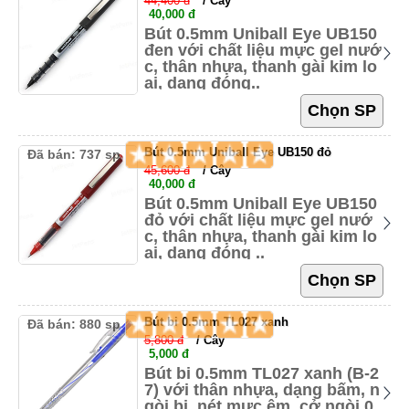
44,400 đ
/ Cây
40,000 đ
Bút 0.5mm Uniball Eye UB150
đen với chất liệu mực gel nướ
c, thân nhựa, thanh gài kim lo
ại, dạng đóng..
Bút 0.5mm Uniball Eye UB150 đỏ
Đã bán: 737 sp
45,600 đ
/ Cây
40,000 đ
Bút 0.5mm Uniball Eye UB150
đỏ với chất liệu mực gel nướ
c, thân nhựa, thanh gài kim lo
ại, dạng đóng ..
Bút bi 0.5mm TL027 xanh
Đã bán: 880 sp
5,800 đ
/ Cây
5,000 đ
Bút bi 0.5mm TL027 xanh (B-2
7) với thân nhựa, dạng bấm, n
gòi bi, nét mực êm, cở ngòi 0.