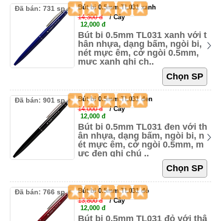
Bút bi 0.5mm TL031 xanh
Đã bán: 731 sp
14,300 đ
/ Cây
12,000 đ
Bút bi 0.5mm TL031 xanh với t
hân nhựa, dạng bấm, ngòi bi,
nét mực êm, cở ngòi 0.5mm,
mực xanh ghi ch..
Bút bi 0.5mm TL031 đen
Đã bán: 901 sp
14,000 đ
/ Cây
12,000 đ
Bút bi 0.5mm TL031 đen với th
ân nhựa, dạng bấm, ngòi bi, n
ét mực êm, cở ngòi 0.5mm, m
ực đen ghi chú ..
Bút bi 0.5mm TL031 đỏ
Đã bán: 766 sp
13,800 đ
/ Cây
12,000 đ
Bút bi 0.5mm TL031 đỏ với thâ