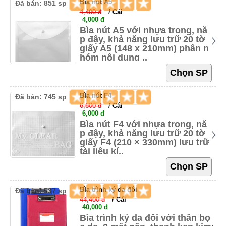
Bìa nút A5
Đã bán: 851 sp
4,400 đ
/ Cái
4,000 đ
Bìa nút A5 với nhựa trong, nắ
p đậy, khả năng lưu trữ 20 tờ
giấy A5 (148 x 210mm) phân n
hóm nội dung ..
Bìa nút F4
Đã bán: 745 sp
6,600 đ
/ Cái
6,000 đ
Bìa nút F4 với nhựa trong, nắ
p đậy, khả năng lưu trữ 20 tờ
giấy F4 (210 × 330mm) lưu trữ
tài liệu kí..
Bìa trình ký da đôi
Đã bán: 537 sp
44,400 đ
/ Cái
40,000 đ
Bìa trình ký da đôi với thân bọ