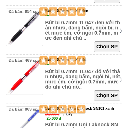
Bút bi 0.7mm TL047 đen
Đã bán: 954 sp
***
Bút bi 0.7mm TL047 đen với th
ân nhựa, dạng bấm, ngòi bi, n
ét mực êm, cở ngòi 0.7mm, m
ực đen ghi chú ..
Bút bi 0.7mm TL047 đỏ
Đã bán: 469 sp
***
Bút bi 0.7mm TL047 đỏ với thâ
n nhựa, dạng bấm, ngòi bi, nét
mực êm, cở ngòi 0.7mm, mực
đỏ ghi chú nộ..
Bút bi 0.7mm Uni Laknock SN101 xanh
Đã bán: 869 sp
28,500 đ
/ Cây
25,000 đ
Bút bi 0.7mm Uni Laknock SN