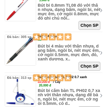
5,000 đ
Bút bi 0.8mm TL08 đỏ với thâ
n nhựa, dạng bấm, ngòi bi, nét
mực êm, cở ngòi 0.8mm, mực
đỏ ghi chú nội..
Bút bi 4 màu
Đã bán: 305 sp
***
Bút bi 4 màu với thân nhựa, d
ạng bấm, ngòi bi, nét mực êm,
cở ngòi 0.5mm, mực đen, đỏ,
xanh dương, x..
Bút bi cắm bàn TL PH02 0.7 xanh
Đã bán: 313 sp
22,200 đ
/ Cây
20,000 đ
Bút bi cắm bàn TL PH02 0.7 xa
nh với thân nhựa, dạng để bà
n, ngòi bi, nét mực êm, cở ng
òi 0.5mm, có d..