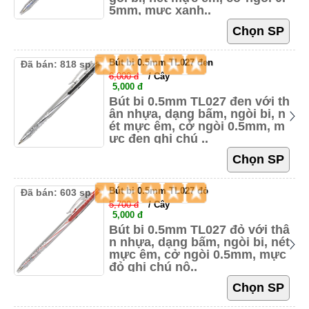
5mm, mực xanh..
Bút bi 0.5mm TL027 đen
Đã bán: 818 sp
6,000 đ
/ Cây
5,000 đ
Bút bi 0.5mm TL027 đen với th
ân nhựa, dạng bấm, ngòi bi, n
ét mực êm, cở ngòi 0.5mm, m
ực đen ghi chú ..
Bút bi 0.5mm TL027 đỏ
Đã bán: 603 sp
5,700 đ
/ Cây
5,000 đ
Bút bi 0.5mm TL027 đỏ với thâ
n nhựa, dạng bấm, ngòi bi, nét
mực êm, cở ngòi 0.5mm, mực
đỏ ghi chú nộ..