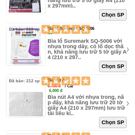
năng lưu trữ 5 tờ giấy A4 (210
x 297mm)..
Bìa lổ Suremark SQ-5006
Đã bán: 516 sp
***
Bìa lổ Suremark SQ-5006 với
nhựa trong dày, có lổ dọc thâ
n, khả năng lưu trữ 5 tờ giấy A
4 (210 x 297..
Bìa nút A4
Đã bán: 212 sp
6,700 đ
/ Cái
6,000 đ
Bìa nút A4 với nhựa trong, nắ
p đậy, khả năng lưu trữ 20 tờ
giấy A4 (210 x 297mm) lưu trữ
tài liệu kí..