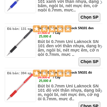
101 xanh với thân nhựa, dạng
bấm, ngòi bi, nét mực êm, cở
ngòi 0.7mm, mực..
Bút bi 0.7mm Uni Laknock SN101 đen
Đã bán: 131 sp
27,500 đ
/ Cây
25,000 đ
Bút bi 0.7mm Uni Laknock SN
101 đen với thân nhựa, dạng b
ấm, ngòi bi, nét mực êm, cở n
gòi 0.7mm, mực ..
Bút bi 0.7mm Uni Laknock SN101 đỏ
Đã bán: 394 sp
28,300 đ
/ Cây
25,000 đ
Bút bi 0.7mm Uni Laknock SN
101 đỏ với thân nhựa, dạng bấ
m, ngòi bi, nét mực êm, cở ng
òi 0.7mm, mực đ..