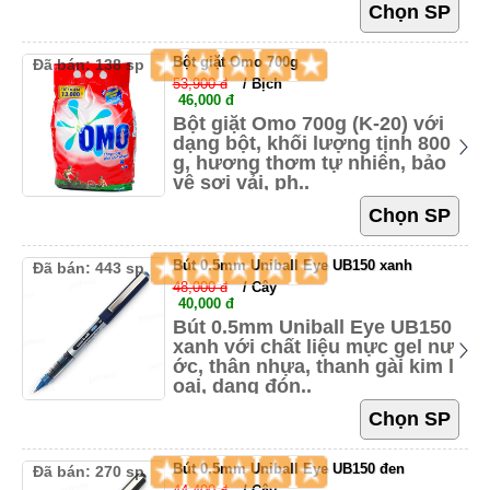
Bột giặt Omo 700g
Đã bán: 138 sp
53,900 đ
/ Bịch
46,000 đ
Bột giặt Omo 700g (K-20) với
dạng bột, khối lượng tịnh 800
g, hương thơm tự nhiên, bảo
vệ sợi vải, ph..
Bút 0.5mm Uniball Eye UB150 xanh
Đã bán: 443 sp
48,000 đ
/ Cây
40,000 đ
Bút 0.5mm Uniball Eye UB150
xanh với chất liệu mực gel nư
ớc, thân nhựa, thanh gài kim l
oại, dạng đón..
Bút 0.5mm Uniball Eye UB150 đen
Đã bán: 270 sp