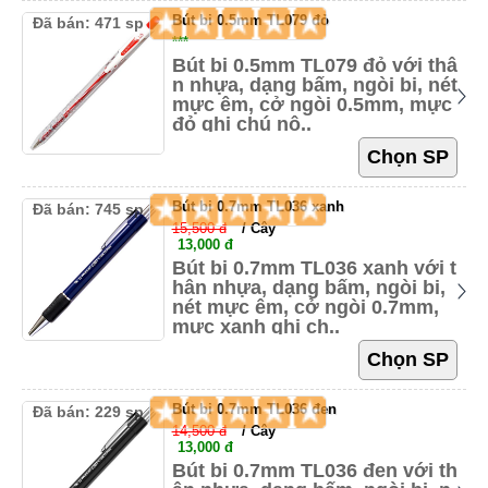
Bút bi 0.5mm TL079 đỏ
Đã bán: 471 sp
***
Bút bi 0.5mm TL079 đỏ với thâ
n nhựa, dạng bấm, ngòi bi, nét
mực êm, cở ngòi 0.5mm, mực
đỏ ghi chú nộ..
Bút bi 0.7mm TL036 xanh
Đã bán: 745 sp
15,500 đ
/ Cây
13,000 đ
Bút bi 0.7mm TL036 xanh với t
hân nhựa, dạng bấm, ngòi bi,
nét mực êm, cở ngòi 0.7mm,
mực xanh ghi ch..
Bút bi 0.7mm TL036 đen
Đã bán: 229 sp
14,500 đ
/ Cây
13,000 đ
Bút bi 0.7mm TL036 đen với th