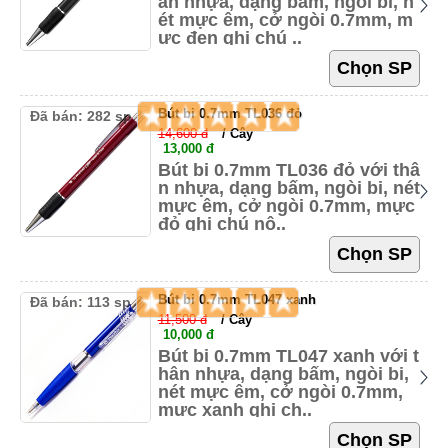
ân nhựa, dạng bấm, ngòi bi, n
ét mực êm, cở ngòi 0.7mm, m
ực đen ghi chú ..
Bút bi 0.7mm TL036 đỏ
Đã bán: 282 sp
14,600 đ
/ Cây
13,000 đ
Bút bi 0.7mm TL036 đỏ với thâ
n nhựa, dạng bấm, ngòi bi, nét
mực êm, cở ngòi 0.7mm, mực
đỏ ghi chú nộ..
Bút bi 0.7mm TL047 xanh
Đã bán: 113 sp
11,500 đ
/ Cây
10,000 đ
Bút bi 0.7mm TL047 xanh với t
hân nhựa, dạng bấm, ngòi bi,
nét mực êm, cở ngòi 0.7mm,
mực xanh ghi ch..