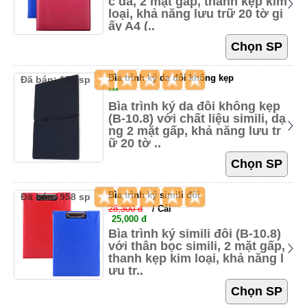
c da, 2 mặt gấp, thanh kẹp kim
loại, khả năng lưu trữ 20 tờ gi
ấy A4 (..
Bìa trình ký da đôi không kẹp
Đã bán: 171 sp
***
Bìa trình ký da đôi không kẹp
(B-10.8) với chất liệu simili, dạ
ng 2 mặt gấp, khả năng lưu tr
ữ 20 tờ ..
Bìa trình ký simili đôi
Đã bán: 958 sp
28,300 đ
/ Cái
25,000 đ
Bìa trình ký simili đôi (B-10.8)
với thân bọc simili, 2 mặt gấp,
thanh kẹp kim loại, khả năng l
ưu tr..