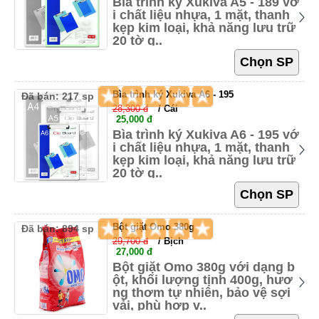
Bìa trình ký Xukiva A5 - 189 vớ
i chất liệu nhựa, 1 mặt, thanh
kẹp kim loại, khả năng lưu trữ
20 tờ g..
Bìa trình ký Xukiva A6 - 195
Đã bán: 217 sp
28,300 đ
/ Cái
25,000 đ
Bìa trình ký Xukiva A6 - 195 vớ
i chất liệu nhựa, 1 mặt, thanh
kẹp kim loại, khả năng lưu trữ
20 tờ g..
Bột giặt Omo 380g
Đã bán: 894 sp
29,700 đ
/ Bịch
27,000 đ
Bột giặt Omo 380g với dạng b
ột, khối lượng tịnh 400g, hươ
ng thơm tự nhiên, bảo vệ sợi
vải, phù hợp v..