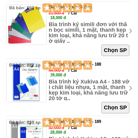
Bìa trình ký simili đơn
Đã bán: 660 sp
21,500 đ
/ Cái
18,000 đ
Bìa trình ký simili đơn với thâ
n bọc simili, 1 mặt, thanh kẹp
kim loại, khả năng lưu trữ 20 t
ờ giấy ..
Bìa trình ký Xukiva A4 - 188
Đã bán: 889 sp
44,900 đ
/ Cái
39,000 đ
Bìa trình ký Xukiva A4 - 188 vớ
i chất liệu nhựa, 1 mặt, thanh
kẹp kim loại, khả năng lưu trữ
20 tờ g..
Bìa trình ký Xukiva A5 - 189
Đã bán: 859 sp
32,000 đ
/ Cái
28,000 đ