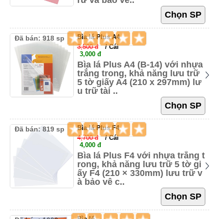
rữ và bảo vệ..
Bìa lá Plus A4
Đã bán: 918 sp
3,500 đ
/ Cái
3,000 đ
Bìa lá Plus A4 (B-14) với nhựa
trắng trong, khả năng lưu trữ
5 tờ giấy A4 (210 x 297mm) lư
u trữ tài ..
Bìa lá Plus F4
Đã bán: 819 sp
4,700 đ
/ Cái
4,000 đ
Bìa lá Plus F4 với nhựa trắng t
rong, khả năng lưu trữ 5 tờ gi
ấy F4 (210 × 330mm) lưu trữ v
à bảo vệ c..
Bìa lổ