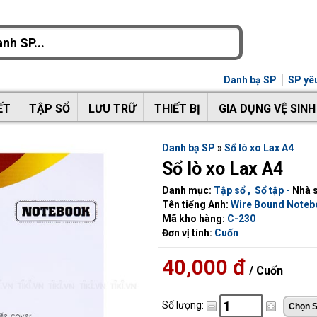
Danh bạ SP
SP yêu
ẾT
TẬP SỔ
LƯU TRỮ
THIẾT BỊ
GIA DỤNG VỆ SINH
Danh bạ SP
»
Sổ lò xo Lax A4
Sổ lò xo Lax A4
Danh mục:
Tập sổ
,
Sổ tập
-
Nhà s
Tên tiếng Anh:
Wire Bound Noteb
Mã kho hàng:
C-230
Đơn vị tính:
Cuốn
40,000 đ
/ Cuốn
Số lượng: