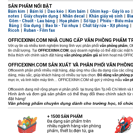
SẢN PHẨM NỔI BẬT
Bấm kim
|
Bấm lổ
|
Dao kéo
|
Kim bấm
|
Ghim kẹp - Gáy lò xo
notes
|
Giấy chuyên dụng
|
Nhãn decal
|
Khăn giấy vệ sinh
|
Bì
Gôm - Chuốt - Lau bảng
|
Họa phẩm
|
Sổ tập
|
Phiếu - Biểu mẫu
Bảng
|
Gia dụng
|
Bao bì - Túi nhựa
|
Chất tẩy rửa - Xịt phòng
|
Ricoh
|
Ruban - Film fax
OFFICEXINH.COM NHÀ CUNG CẤP VĂN PHÒNG PHẨM TR
Với uy tín và nhiều kinh nghiệm trong lĩnh vực phân phối
văn phòng phẩm
, O
tín chất lượng. Tại
OFFICEXINH.COM
, quý doanh nghiệp có thể đặt các mặt 
thỏa thích với chính sách đặt hàng
văn phòng phẩm giá sỉ
linh hoạt mà OFFICE
OFFICEXINH.COM SẢN XUẤT VÀ PHÂN PHỐI VĂN PHÒNG
Officexinh phân phối nhiều mặt hàng, đáp ứng nhu cầu đa dạng của các công
dáng, màu sắc, giúp khách hàng có nhiều sự lựa chọn.
Đồ dùng văn phòng 
mực in, và linh kiện máy tính… OFFICEXINH.COM sẽ gợi ý những mẫu
văn p
Officexinh đang mở rộng phạm vi phân phối tại trung tâm Tp.Hồ Chí Minh và t
Hình ảnh và đơn giá sản phẩm có thể thay đổi theo chính sách từ 
đặt hàng!
Văn phòng phẩm chuyên dụng dành cho trường học, tổ chức,
+ 1500 SẢN PHẨM
Đa dạng sản phẩm trên
nhiều ngành hàng văn phòng
phẩm, thiết bị điện tử, gia