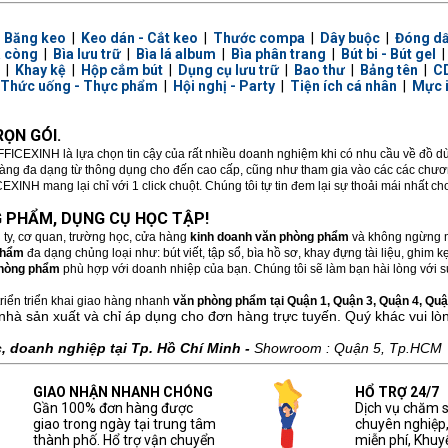
|
Băng keo
|
Keo dán - Cắt keo
|
Thước compa
|
Dây buộc
|
Đóng d
a còng
|
Bìa lưu trữ
|
Bìa lá album
|
Bìa phân trang
|
Bút bi - Bút gel
|
Khay kệ
|
Hộp cắm bút
|
Dụng cụ lưu trữ
|
Bao thư
|
Bảng tên
|
CD
Thức uống - Thực phẩm
|
Hội nghị - Party
|
Tiện ích cá nhân
|
Mực 
ỌN GÓI.
FFICEXINH là lựa chọn tin cậy của rất nhiều doanh nghiệm khi có nhu cầu về đồ 
hàng đa dạng từ thông dụng cho đến cao cấp, cũng như tham gia vào các các chương
XINH mang lại chỉ với 1 click chuột. Chúng tôi tự tin đem lại sự thoải mái nhất c
 PHẨM, DỤNG CỤ HỌC TẬP!
 ty, cơ quan, trường học, cửa hàng
kinh doanh văn phòng phẩm
và không ngừng m
phẩm
đa dạng chủng loại như: bút viết, tập sổ, bìa hồ sơ, khay đựng tài liệu, ghim
hòng phẩm
phù hợp với doanh nhiệp của bạn. Chúng tôi sẽ làm bạn hài lòng với sự
riển triển khai giao hàng nhanh
văn phòng phẩm tại Quận 1, Quận 3, Quận 4, Quận
nhà sản xuất và chỉ áp dụng cho đơn hàng trực tuyến. Quý khác vui lò
 doanh nghiệp tại Tp. Hồ Chí Minh -
Showroom : Quận 5, Tp.HCM
GIAO NHẬN NHANH CHÓNG
HỔ TRỢ 24/7
Gần 100% đơn hàng được
Dịch vụ chăm 
giao trong ngày tại trung tâm
chuyên nghiệp
thành phố. Hổ trợ vận chuyển
miễn phí, Khuy