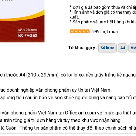
* Đơn giá đã bao gồm thuế và chỉ 
* Hình ảnh và đơn giá có thể thay đ
xuất.
* Sản phẩm sẽ tạm hết hàng khi khô
| 999 lượt mua
Từ khóa gợi ý :
Sổ lò xo
A4
Vi
ích thước A4 (210 x 297mm), có lõi lò xo, nền giấy trắng kẻ ngan
ác doanh nghiệp văn phòng phẩm uy tín tại Việt Nam
áp ứng tiêu chuẩn bảo vệ sức khỏe người dùng và nâng cao tối đ
 văn phòng phẩm Việt Nam tại Officexinh.com với mức giá thật ư
 trên tổng giá trị đơn hàng và tùy theo khu vực nhận hàng.
 là Cuốn . Thông tin sản phẩm có thể thay đổi theo chính sách nhà