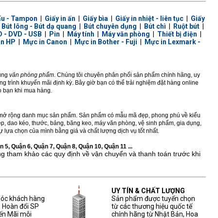
ấu - Tampon
|
Giấy in ấn
|
Giấy bìa
|
Giấy in nhiệt - liên tục
|
Giấy
|
Bút lông - Bút dạ quang
|
Bút chuyên dụng
|
Bút chì
|
Ruột bút
|
 - DVD - USB
|
Pin
|
Máy tính
|
Máy văn phòng
|
Thiết bị điện
|
in HP
|
Mực in Canon
|
Mực in Bother - Fuji
|
Mực in Lexmark -
dùng
văn phòng phẩm
. Chúng tôi chuyên phân phối sản phẩm chính hãng, uy
 trình khuyến mãi định kỳ. Bây giờ bạn có thể trải nghiệm đặt hàng online
ho bạn khi mua hàng.
ở rộng danh mục sản phẩm. Sản phẩm có mẫu mã đẹp, phong phú về kiểu
 kẹp, dao kéo, thước, bảng, băng keo, máy văn phòng, vệ sinh phẩm, gia dụng,
 lựa chọn của mình bằng giá và chất lượng dịch vụ tốt nhất.
 5, Quận 6, Quận 7, Quận 8, Quận 10, Quận 11 ...
ng tham khảo các quy định về vận chuyển và thanh toán trước khi
UY TÍN & CHẤT LƯỢNG
sóc khách hàng
Sản phẩm được tuyển chọn
, Hoàn đổi SP
từ các thương hiệu quốc tế
ến Mãi mỗi
chính hãng từ Nhật Bản, Hoa