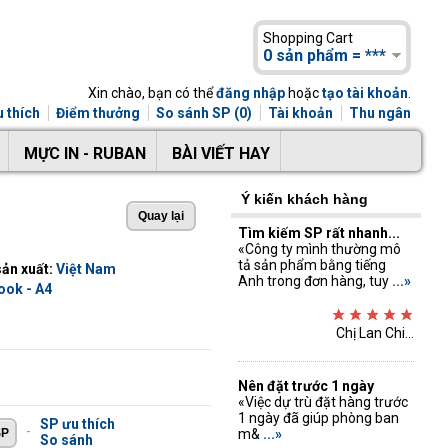
Shopping Cart
0 sản phẩm = ***
Xin chào, bạn có thể
đăng nhập
hoặc
tạo tài khoản
.
 thích
Điểm thưởng
So sánh SP (0)
Tài khoản
Thu ngân
MỰC IN - RUBAN
BÀI VIẾT HAY
Ý kiến khách hàng
Tìm kiếm SP rất nhanh...
«Công ty mình thường mô
tả sản phẩm bằng tiếng
ản xuất:
Việt Nam
Anh trong đơn hàng, tuy
...»
ook - A4
Chị Lan Chi...
Nên đặt trước 1 ngày
«Việc dự trù đặt hàng trước
1 ngày đã giúp phòng ban
SP ưu thích
-
m&
...»
So sánh