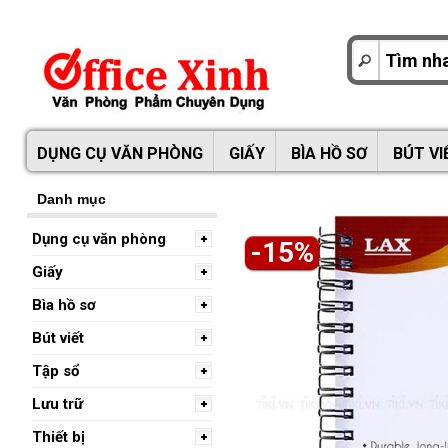
DỤNG CỤ VĂN PHÒNG
GIẤY
BÌA HỒ SƠ
BÚT VI
Danh mục
Dụng cụ văn phòng
-15%
Giấy
Bìa hồ sơ
Bút viết
Tập sổ
Lưu trữ
Thiết bị