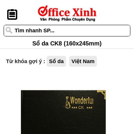
󰆎
Sổ da CK8 (160x245mm)
Từ khóa gợi ý :
Sổ da
Việt Nam