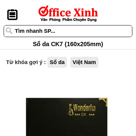
󰆎
Sổ da CK7 (160x205mm)
Từ khóa gợi ý :
Sổ da
Việt Nam