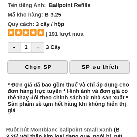
Tên tiếng Anh:
Ballpoint Refills
Mã kho hàng:
B-3.25
Quy cách:
3 cây / hộp
| 191 lượt mua
3 Cây
Chọn SP
SP ưu thích
* Đơn giá đã bao gồm thuế và chỉ áp dụng cho
đơn hàng trực tuyến * Hình ảnh và đơn giá có
thể thay đổi theo chính sách từ nhà sản xuất *
Sản phẩm sẽ tạm hết hàng khi không hiển thị
giá
Ruột bút Montblanc ballpoint small xanh
(B-
3.25) với thân kim loại dạng que, ngòi bi, nét