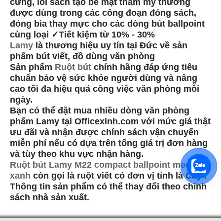
cứng, lõi sách tạo bề mặt thẩm mỹ thường
được dùng trong các công đoạn đóng sách,
đóng bìa thay mực cho các dòng bút ballpoint
cùng loại ✓Tiết kiệm từ 10% - 30%
Lamy
là thương hiệu uy tín tại Đức về sản
phẩm bút viết, đồ dùng văn phòng
Sản phẩm
Ruột bút
chính hãng đáp ứng tiêu
chuẩn bảo vệ sức khỏe người dùng và nâng
cao tối đa hiệu quả công việc văn phòng mỗi
ngày.
Bạn có thể đặt mua nhiều dòng văn phòng
phẩm Lamy tại Officexinh.com với mức giá thật
ưu đãi và nhận được chính sách vận chuyển
miễn phí nếu có dựa trên tổng giá trị đơn hàng
và tùy theo khu vực nhận hàng.
Ruột bút Lamy M22 compact ballpoint medium
xanh
còn gọi là ruột viết có đơn vị tính là Cây .
Thông tin sản phẩm có thể thay đổi theo chính
sách nhà sản xuất.