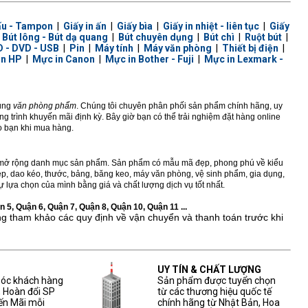
ấu - Tampon
|
Giấy in ấn
|
Giấy bìa
|
Giấy in nhiệt - liên tục
|
Giấy
|
Bút lông - Bút dạ quang
|
Bút chuyên dụng
|
Bút chì
|
Ruột bút
|
 - DVD - USB
|
Pin
|
Máy tính
|
Máy văn phòng
|
Thiết bị điện
|
in HP
|
Mực in Canon
|
Mực in Bother - Fuji
|
Mực in Lexmark -
dùng
văn phòng phẩm
. Chúng tôi chuyên phân phối sản phẩm chính hãng, uy
 trình khuyến mãi định kỳ. Bây giờ bạn có thể trải nghiệm đặt hàng online
ho bạn khi mua hàng.
ở rộng danh mục sản phẩm. Sản phẩm có mẫu mã đẹp, phong phú về kiểu
 kẹp, dao kéo, thước, bảng, băng keo, máy văn phòng, vệ sinh phẩm, gia dụng,
 lựa chọn của mình bằng giá và chất lượng dịch vụ tốt nhất.
 5, Quận 6, Quận 7, Quận 8, Quận 10, Quận 11 ...
ng tham khảo các quy định về vận chuyển và thanh toán trước khi
UY TÍN & CHẤT LƯỢNG
sóc khách hàng
Sản phẩm được tuyển chọn
, Hoàn đổi SP
từ các thương hiệu quốc tế
ến Mãi mỗi
chính hãng từ Nhật Bản, Hoa