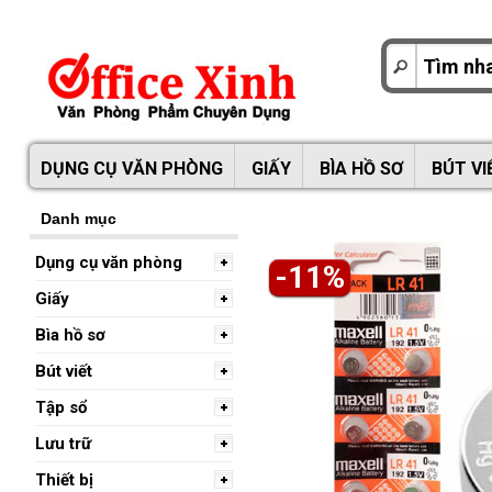
DỤNG CỤ VĂN PHÒNG
GIẤY
BÌA HỒ SƠ
BÚT VI
Danh mục
Dụng cụ văn phòng
-11%
Giấy
Bìa hồ sơ
Bút viết
Tập sổ
Lưu trữ
Thiết bị