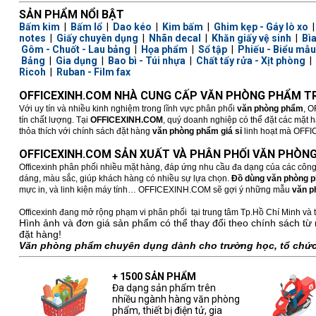
SẢN PHẨM NỔI BẬT
Bấm kim
|
Bấm lổ
|
Dao kéo
|
Kim bấm
|
Ghim kẹp - Gáy lò xo
notes
|
Giấy chuyên dụng
|
Nhãn decal
|
Khăn giấy vệ sinh
|
Bì
Gôm - Chuốt - Lau bảng
|
Họa phẩm
|
Sổ tập
|
Phiếu - Biểu mẫu
Bảng
|
Gia dụng
|
Bao bì - Túi nhựa
|
Chất tẩy rửa - Xịt phòng
|
Ricoh
|
Ruban - Film fax
OFFICEXINH.COM NHÀ CUNG CẤP VĂN PHÒNG PHẨM TR
Với uy tín và nhiều kinh nghiệm trong lĩnh vực phân phối
văn phòng phẩm
, O
tín chất lượng. Tại
OFFICEXINH.COM
, quý doanh nghiệp có thể đặt các mặt 
thỏa thích với chính sách đặt hàng
văn phòng phẩm giá sỉ
linh hoạt mà OFFICE
OFFICEXINH.COM SẢN XUẤT VÀ PHÂN PHỐI VĂN PHÒNG
Officexinh phân phối nhiều mặt hàng, đáp ứng nhu cầu đa dạng của các công
dáng, màu sắc, giúp khách hàng có nhiều sự lựa chọn.
Đồ dùng văn phòng 
mực in, và linh kiện máy tính… OFFICEXINH.COM sẽ gợi ý những mẫu
văn p
Officexinh đang mở rộng phạm vi phân phối tại trung tâm Tp.Hồ Chí Minh và t
Hình ảnh và đơn giá sản phẩm có thể thay đổi theo chính sách từ 
đặt hàng!
Văn phòng phẩm chuyên dụng dành cho trường học, tổ chức,
+ 1500 SẢN PHẨM
Đa dạng sản phẩm trên
nhiều ngành hàng văn phòng
phẩm, thiết bị điện tử, gia