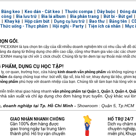
|
Băng keo
|
Keo dán - Cắt keo
|
Thước compa
|
Dây buộc
|
Đóng d
a còng
|
Bìa lưu trữ
|
Bìa lá album
|
Bìa phân trang
|
Bút bi - Bút gel
|
Khay kệ
|
Hộp cắm bút
|
Dụng cụ lưu trữ
|
Bao thư
|
Bảng tên
|
CD
Thức uống - Thực phẩm
|
Hội nghị - Party
|
Tiện ích cá nhân
|
Mực 
ỌN GÓI.
FFICEXINH là lựa chọn tin cậy của rất nhiều doanh nghiệm khi có nhu cầu về đồ 
hàng đa dạng từ thông dụng cho đến cao cấp, cũng như tham gia vào các các chương
XINH mang lại chỉ với 1 click chuột. Chúng tôi tự tin đem lại sự thoải mái nhất c
 PHẨM, DỤNG CỤ HỌC TẬP!
 ty, cơ quan, trường học, cửa hàng
kinh doanh văn phòng phẩm
và không ngừng m
phẩm
đa dạng chủng loại như: bút viết, tập sổ, bìa hồ sơ, khay đựng tài liệu, ghim
hòng phẩm
phù hợp với doanh nhiệp của bạn. Chúng tôi sẽ làm bạn hài lòng với sự
riển triển khai giao hàng nhanh
văn phòng phẩm tại Quận 1, Quận 3, Quận 4, Quận
nhà sản xuất và chỉ áp dụng cho đơn hàng trực tuyến. Quý khác vui lò
 doanh nghiệp tại Tp. Hồ Chí Minh -
Showroom : Quận 5, Tp.HCM
GIAO NHẬN NHANH CHÓNG
HỔ TRỢ 24/7
Gần 100% đơn hàng được
Dịch vụ chăm 
giao trong ngày tại trung tâm
chuyên nghiệp
thành phố. Hổ trợ vận chuyển
miễn phí, Khuy