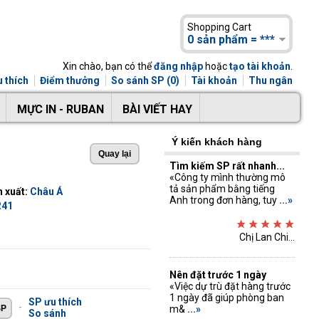
Shopping Cart
0 sản phẩm = ***
Xin chào, bạn có thể
đăng nhập
hoặc
tạo tài khoản
.
 thích
Điểm thưởng
So sánh SP (0)
Tài khoản
Thu ngân
MỰC IN - RUBAN
BÀI VIẾT HAY
Ý kiến khách hàng
Tìm kiếm SP rất nhanh...
«Công ty mình thường mô
tả sản phẩm bằng tiếng
 xuất:
Châu Á
Anh trong đơn hàng, tuy
...»
R41
Chị Lan Chi...
Nên đặt trước 1 ngày
«Việc dự trù đặt hàng trước
1 ngày đã giúp phòng ban
SP ưu thích
-
m&
...»
So sánh