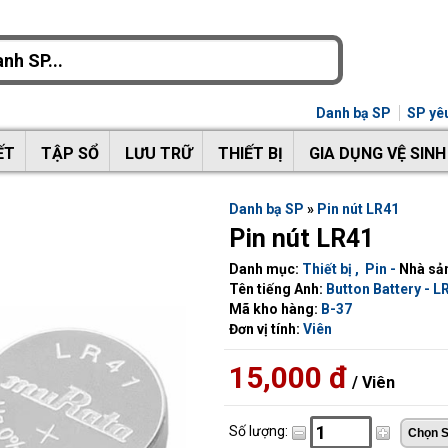
Danh bạ SP
SP yêu
ẾT
TẬP SỔ
LƯU TRỮ
THIẾT BỊ
GIA DỤNG VỆ SINH
Danh bạ SP
»
Pin nút LR41
Pin nút LR41
Danh mục:
Thiết bị
,
Pin
-
Nhà sản
Tên tiếng Anh:
Button Battery - L
Mã kho hàng:
B-37
Đơn vị tính:
Viên
15,000 đ
/ Viên
Số lượng: