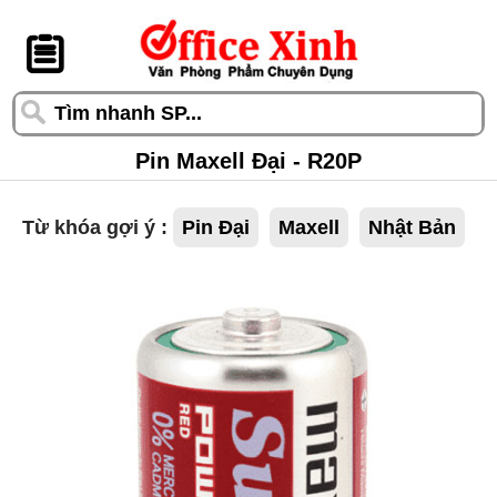
󰆎
Pin Maxell Đại - R20P
Từ khóa gợi ý :
Pin Đại
Maxell
Nhật Bản