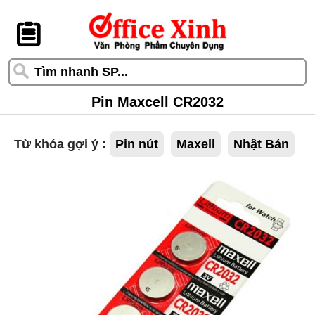
󰆎
Pin Maxcell CR2032
Từ khóa gợi ý :
Pin nút
Maxell
Nhật Bản