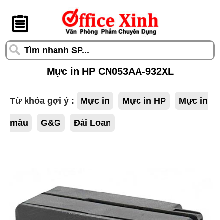
󰆎
Mực in HP CN053AA-932XL
Từ khóa gợi ý :
Mực in
Mực in HP
Mực in
màu
G&G
Đài Loan