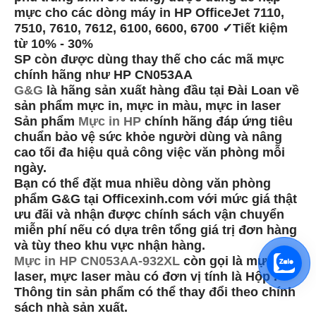
mực cho các dòng máy in HP OfficeJet 7110,
7510, 7610, 7612, 6100, 6600, 6700 ✓Tiết kiệm
từ 10% - 30%
SP còn được dùng thay thế cho các mã mực
chính hãng như HP CN053AA
G&G
là hãng sản xuất hàng đầu tại Đài Loan về
sản phẩm mực in, mực in màu, mực in laser
Sản phẩm
Mực in HP
chính hãng đáp ứng tiêu
chuẩn bảo vệ sức khỏe người dùng và nâng
cao tối đa hiệu quả công việc văn phòng mỗi
ngày.
Bạn có thể đặt mua nhiều dòng văn phòng
phẩm G&G tại Officexinh.com với mức giá thật
ưu đãi và nhận được chính sách vận chuyển
miễn phí nếu có dựa trên tổng giá trị đơn hàng
và tùy theo khu vực nhận hàng.
Mực in HP CN053AA-932XL
còn gọi là mực in
laser, mực laser màu có đơn vị tính là Hộp .
Thông tin sản phẩm có thể thay đổi theo chính
sách nhà sản xuất.