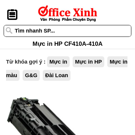
󰆎
Mực in HP CF410A-410A
Từ khóa gợi ý :
Mực in
Mực in HP
Mực in
màu
G&G
Đài Loan