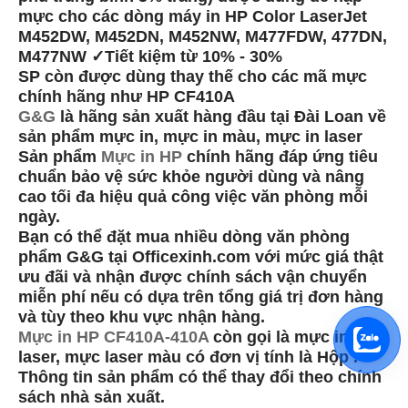
mực cho các dòng máy in HP Color LaserJet
M452DW, M452DN, M452NW, M477FDW, 477DN,
M477NW ✓Tiết kiệm từ 10% - 30%
SP còn được dùng thay thế cho các mã mực
chính hãng như HP CF410A
G&G
là hãng sản xuất hàng đầu tại Đài Loan về
sản phẩm mực in, mực in màu, mực in laser
Sản phẩm
Mực in HP
chính hãng đáp ứng tiêu
chuẩn bảo vệ sức khỏe người dùng và nâng
cao tối đa hiệu quả công việc văn phòng mỗi
ngày.
Bạn có thể đặt mua nhiều dòng văn phòng
phẩm G&G tại Officexinh.com với mức giá thật
ưu đãi và nhận được chính sách vận chuyển
miễn phí nếu có dựa trên tổng giá trị đơn hàng
và tùy theo khu vực nhận hàng.
Mực in HP CF410A-410A
còn gọi là mực in
laser, mực laser màu có đơn vị tính là Hộp .
Thông tin sản phẩm có thể thay đổi theo chính
sách nhà sản xuất.