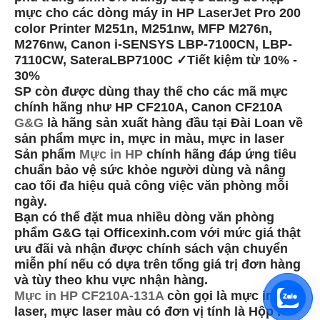
mực cho các dòng máy in HP LaserJet Pro 200
color Printer M251n, M251nw, MFP M276n,
M276nw, Canon i-SENSYS LBP-7100CN, LBP-
7110CW, SateraLBP7100C ✓Tiết kiệm từ 10% -
30%
SP còn được dùng thay thế cho các mã mực
chính hãng như HP CF210A, Canon CF210A
G&G
là hãng sản xuất hàng đầu tại Đài Loan về
sản phẩm mực in, mực in màu, mực in laser
Sản phẩm
Mực in HP
chính hãng đáp ứng tiêu
chuẩn bảo vệ sức khỏe người dùng và nâng
cao tối đa hiệu quả công việc văn phòng mỗi
ngày.
Bạn có thể đặt mua nhiều dòng văn phòng
phẩm G&G tại Officexinh.com với mức giá thật
ưu đãi và nhận được chính sách vận chuyển
miễn phí nếu có dựa trên tổng giá trị đơn hàng
và tùy theo khu vực nhận hàng.
Mực in HP CF210A-131A
còn gọi là mực in
laser, mực laser màu có đơn vị tính là Hộp .