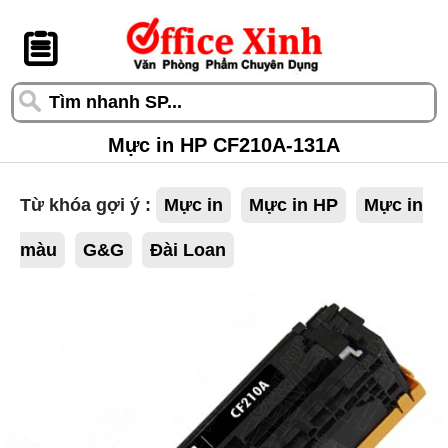
󰆎
Mực in HP CF210A-131A
Từ khóa gợi ý :
Mực in
Mực in HP
Mực in
màu
G&G
Đài Loan