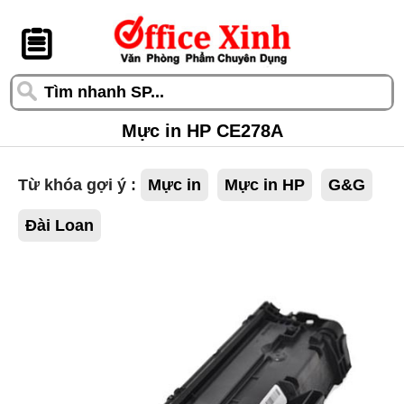
󰆎
Mực in HP CE278A
Từ khóa gợi ý :
Mực in
Mực in HP
G&G
Đài Loan