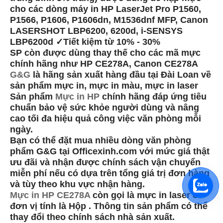
cho các dòng máy in HP LaserJet Pro P1560,
P1566, P1606, P1606dn, M1536dnf MFP, Canon
LASERSHOT LBP6200, 6200d, i-SENSYS
LBP6200d ✓Tiết kiệm từ 10% - 30%
SP còn được dùng thay thế cho các mã mực
chính hãng như HP CE278A, Canon CE278A
G&G
là hãng sản xuất hàng đầu tại Đài Loan về
sản phẩm mực in, mực in màu, mực in laser
Sản phẩm
Mực in HP
chính hãng đáp ứng tiêu
chuẩn bảo vệ sức khỏe người dùng và nâng
cao tối đa hiệu quả công việc văn phòng mỗi
ngày.
Bạn có thể đặt mua nhiều dòng văn phòng
phẩm G&G tại Officexinh.com với mức giá thật
ưu đãi và nhận được chính sách vận chuyển
miễn phí nếu có dựa trên tổng giá trị đơn hàng
và tùy theo khu vực nhận hàng.
Mực in HP CE278A
còn gọi là mực in laser có
đơn vị tính là Hộp . Thông tin sản phẩm có thể
thay đổi theo chính sách nhà sản xuất.