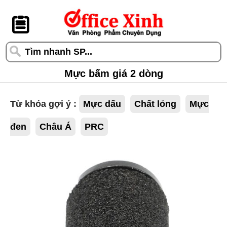
󰆎
Mực bấm giá 2 dòng
Từ khóa gợi ý :
Mực dấu
Chất lỏng
Mực
đen
Châu Á
PRC