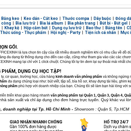
|
Băng keo
|
Keo dán - Cắt keo
|
Thước compa
|
Dây buộc
|
Đóng d
a còng
|
Bìa lưu trữ
|
Bìa lá album
|
Bìa phân trang
|
Bút bi - Bút gel
|
Khay kệ
|
Hộp cắm bút
|
Dụng cụ lưu trữ
|
Bao thư
|
Bảng tên
|
CD
Thức uống - Thực phẩm
|
Hội nghị - Party
|
Tiện ích cá nhân
|
Mực 
ỌN GÓI.
FFICEXINH là lựa chọn tin cậy của rất nhiều doanh nghiệm khi có nhu cầu về đồ 
hàng đa dạng từ thông dụng cho đến cao cấp, cũng như tham gia vào các các chương
XINH mang lại chỉ với 1 click chuột. Chúng tôi tự tin đem lại sự thoải mái nhất c
 PHẨM, DỤNG CỤ HỌC TẬP!
 ty, cơ quan, trường học, cửa hàng
kinh doanh văn phòng phẩm
và không ngừng m
phẩm
đa dạng chủng loại như: bút viết, tập sổ, bìa hồ sơ, khay đựng tài liệu, ghim
hòng phẩm
phù hợp với doanh nhiệp của bạn. Chúng tôi sẽ làm bạn hài lòng với sự
riển triển khai giao hàng nhanh
văn phòng phẩm tại Quận 1, Quận 3, Quận 4, Quận
nhà sản xuất và chỉ áp dụng cho đơn hàng trực tuyến. Quý khác vui lò
 doanh nghiệp tại Tp. Hồ Chí Minh -
Showroom : Quận 5, Tp.HCM
GIAO NHẬN NHANH CHÓNG
HỔ TRỢ 24/7
Gần 100% đơn hàng được
Dịch vụ chăm 