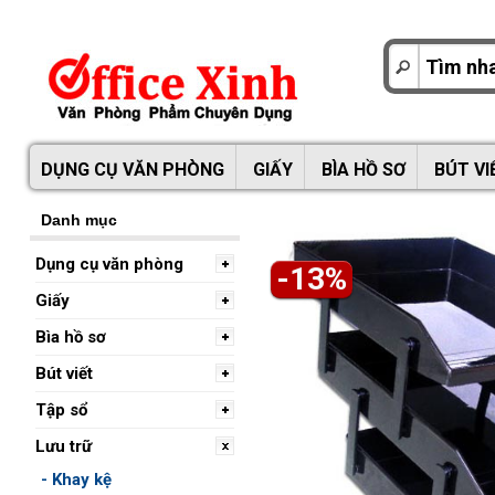
DỤNG CỤ VĂN PHÒNG
GIẤY
BÌA HỒ SƠ
BÚT VI
Danh mục
Dụng cụ văn phòng
-13%
Giấy
Bìa hồ sơ
Bút viết
Tập sổ
Lưu trữ
- Khay kệ