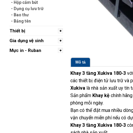
- Hộp cắm bút
- Dụng cụ lưu trữ
- Bao thư
- Bảng tên
Thiết bị
Gia dụng vệ sinh
Mực in - Ruban
Mô tả
Khay 3 tầng Xukiva 180-3
với
các thiết bị điện tử lưu trữ và
Xukiva
là nhà sản xuất uy tín
Sản phẩm
Khay kệ
chính hãng
phòng mỗi ngày.
Bạn có thể đặt mua nhiều dòng
vận chuyển miễn phí nếu có dựa
Khay 3 tầng Xukiva 180-3
còn
sách nhà sản xuất.