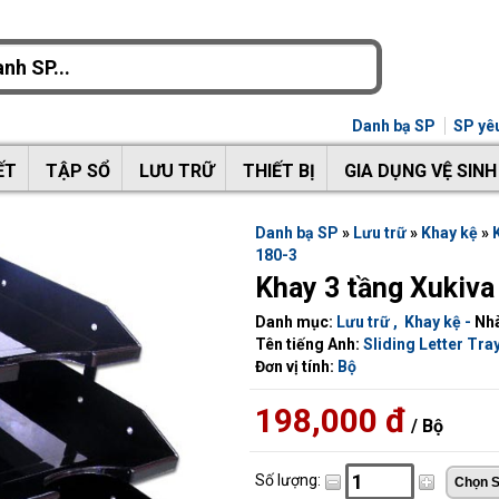
Danh bạ SP
SP yêu
ẾT
TẬP SỔ
LƯU TRỮ
THIẾT BỊ
GIA DỤNG VỆ SINH
Danh bạ SP
»
Lưu trữ
»
Khay kệ
»
180-3
Khay 3 tầng Xukiva
Danh mục:
Lưu trữ
,
Khay kệ
-
Nhà
Tên tiếng Anh:
Sliding Letter Tray
Đơn vị tính:
Bộ
198,000 đ
/ Bộ
Số lượng: