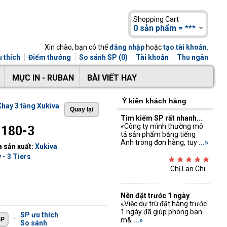
Shopping Cart
0 sản phẩm = ***
Xin chào, bạn có thể
đăng nhập
hoặc
tạo tài khoản
.
 thích
Điểm thưởng
So sánh SP (0)
Tài khoản
Thu ngân
MỰC IN - RUBAN
BÀI VIẾT HAY
Ý kiến khách hàng
Khay 3 tầng Xukiva
Tìm kiếm SP rất nhanh...
«Công ty mình thường mô
 180-3
tả sản phẩm bằng tiếng
Anh trong đơn hàng, tuy
...»
 sản xuất:
Xukiva
 - 3 Tiers
Chị Lan Chi...
Nên đặt trước 1 ngày
«Việc dự trù đặt hàng trước
1 ngày đã giúp phòng ban
SP ưu thích
-
m&
...»
So sánh