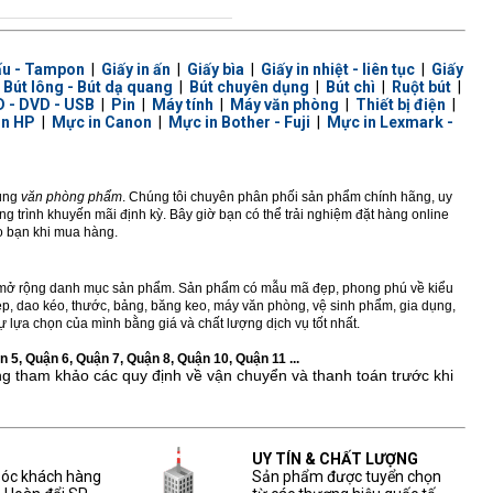
ấu - Tampon
|
Giấy in ấn
|
Giấy bìa
|
Giấy in nhiệt - liên tục
|
Giấy
|
Bút lông - Bút dạ quang
|
Bút chuyên dụng
|
Bút chì
|
Ruột bút
|
 - DVD - USB
|
Pin
|
Máy tính
|
Máy văn phòng
|
Thiết bị điện
|
in HP
|
Mực in Canon
|
Mực in Bother - Fuji
|
Mực in Lexmark -
dùng
văn phòng phẩm
. Chúng tôi chuyên phân phối sản phẩm chính hãng, uy
 trình khuyến mãi định kỳ. Bây giờ bạn có thể trải nghiệm đặt hàng online
ho bạn khi mua hàng.
ở rộng danh mục sản phẩm. Sản phẩm có mẫu mã đẹp, phong phú về kiểu
 kẹp, dao kéo, thước, bảng, băng keo, máy văn phòng, vệ sinh phẩm, gia dụng,
 lựa chọn của mình bằng giá và chất lượng dịch vụ tốt nhất.
 5, Quận 6, Quận 7, Quận 8, Quận 10, Quận 11 ...
ng tham khảo các quy định về vận chuyển và thanh toán trước khi
UY TÍN & CHẤT LƯỢNG
sóc khách hàng
Sản phẩm được tuyển chọn