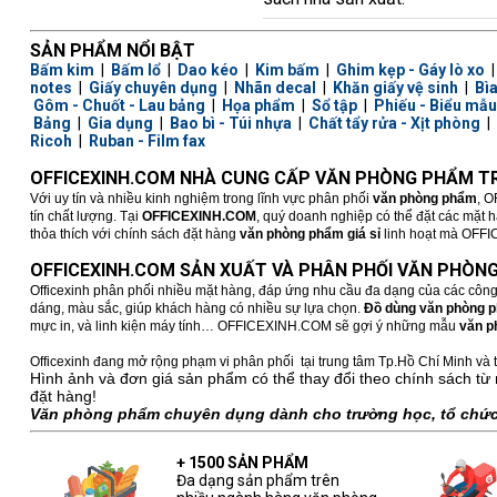
SẢN PHẨM NỔI BẬT
Bấm kim
|
Bấm lổ
|
Dao kéo
|
Kim bấm
|
Ghim kẹp - Gáy lò xo
notes
|
Giấy chuyên dụng
|
Nhãn decal
|
Khăn giấy vệ sinh
|
Bì
Gôm - Chuốt - Lau bảng
|
Họa phẩm
|
Sổ tập
|
Phiếu - Biểu mẫu
Bảng
|
Gia dụng
|
Bao bì - Túi nhựa
|
Chất tẩy rửa - Xịt phòng
|
Ricoh
|
Ruban - Film fax
OFFICEXINH.COM NHÀ CUNG CẤP VĂN PHÒNG PHẨM TR
Với uy tín và nhiều kinh nghiệm trong lĩnh vực phân phối
văn phòng phẩm
, O
tín chất lượng. Tại
OFFICEXINH.COM
, quý doanh nghiệp có thể đặt các mặt 
thỏa thích với chính sách đặt hàng
văn phòng phẩm giá sỉ
linh hoạt mà OFFICE
OFFICEXINH.COM SẢN XUẤT VÀ PHÂN PHỐI VĂN PHÒNG
Officexinh phân phối nhiều mặt hàng, đáp ứng nhu cầu đa dạng của các công
dáng, màu sắc, giúp khách hàng có nhiều sự lựa chọn.
Đồ dùng văn phòng 
mực in, và linh kiện máy tính… OFFICEXINH.COM sẽ gợi ý những mẫu
văn p
Officexinh đang mở rộng phạm vi phân phối tại trung tâm Tp.Hồ Chí Minh và t
Hình ảnh và đơn giá sản phẩm có thể thay đổi theo chính sách từ 
đặt hàng!
Văn phòng phẩm chuyên dụng dành cho trường học, tổ chức,
+ 1500 SẢN PHẨM
Đa dạng sản phẩm trên