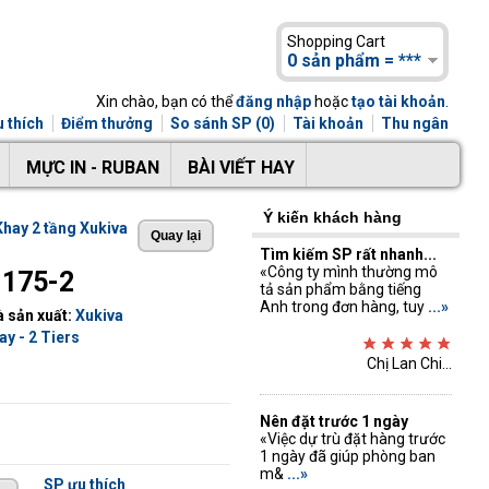
Shopping Cart
0 sản phẩm = ***
Xin chào, bạn có thể
đăng nhập
hoặc
tạo tài khoản
.
 thích
Điểm thưởng
So sánh SP (0)
Tài khoản
Thu ngân
MỰC IN - RUBAN
BÀI VIẾT HAY
Ý kiến khách hàng
Khay 2 tầng Xukiva
Tìm kiếm SP rất nhanh...
«Công ty mình thường mô
 175-2
tả sản phẩm bằng tiếng
Anh trong đơn hàng, tuy
...»
 sản xuất:
Xukiva
ay - 2 Tiers
Chị Lan Chi...
Nên đặt trước 1 ngày
«Việc dự trù đặt hàng trước
1 ngày đã giúp phòng ban
m&
...»
SP ưu thích