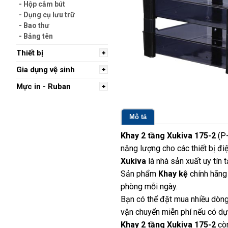
- Hộp cắm bút
- Dụng cụ lưu trữ
- Bao thư
- Bảng tên
Thiết bị
Gia dụng vệ sinh
Mực in - Ruban
Mô tả
Khay 2 tầng Xukiva 175-2
(P-
năng lượng cho các thiết bị điệ
Xukiva
là nhà sản xuất uy tín
Sản phẩm
Khay kệ
chính hãng
phòng mỗi ngày.
Bạn có thể đặt mua nhiều dòng
vận chuyển miễn phí nếu có dựa
Khay 2 tầng Xukiva 175-2
còn