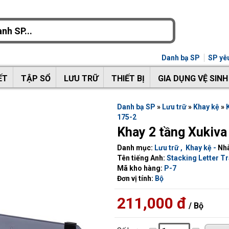
Danh bạ SP
SP yêu
ẾT
TẬP SỔ
LƯU TRỮ
THIẾT BỊ
GIA DỤNG VỆ SINH
Danh bạ SP
»
Lưu trữ
»
Khay kệ
»
175-2
Khay 2 tầng Xukiva
Danh mục:
Lưu trữ
,
Khay kệ
-
Nhà
Tên tiếng Anh:
Stacking Letter Tr
Mã kho hàng:
P-7
Đơn vị tính:
Bộ
211,000 đ
/ Bộ