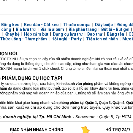
|
Băng keo
|
Keo dán - Cắt keo
|
Thước compa
|
Dây buộc
|
Đóng d
a còng
|
Bìa lưu trữ
|
Bìa lá album
|
Bìa phân trang
|
Bút bi - Bút gel
|
Khay kệ
|
Hộp cắm bút
|
Dụng cụ lưu trữ
|
Bao thư
|
Bảng tên
|
CD
Thức uống - Thực phẩm
|
Hội nghị - Party
|
Tiện ích cá nhân
|
Mực 
ỌN GÓI.
FFICEXINH là lựa chọn tin cậy của rất nhiều doanh nghiệm khi có nhu cầu về đồ 
hàng đa dạng từ thông dụng cho đến cao cấp, cũng như tham gia vào các các chương
XINH mang lại chỉ với 1 click chuột. Chúng tôi tự tin đem lại sự thoải mái nhất c
 PHẨM, DỤNG CỤ HỌC TẬP!
 ty, cơ quan, trường học, cửa hàng
kinh doanh văn phòng phẩm
và không ngừng m
phẩm
đa dạng chủng loại như: bút viết, tập sổ, bìa hồ sơ, khay đựng tài liệu, ghim
hòng phẩm
phù hợp với doanh nhiệp của bạn. Chúng tôi sẽ làm bạn hài lòng với sự
riển triển khai giao hàng nhanh
văn phòng phẩm tại Quận 1, Quận 3, Quận 4, Quận
nhà sản xuất và chỉ áp dụng cho đơn hàng trực tuyến. Quý khác vui lò
 doanh nghiệp tại Tp. Hồ Chí Minh -
Showroom : Quận 5, Tp.HCM
GIAO NHẬN NHANH CHÓNG
HỔ TRỢ 24/7