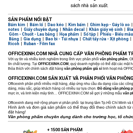
sách nhà sản xuất.
SẢN PHẨM NỔI BẬT
Bấm kim
|
Bấm lổ
|
Dao kéo
|
Kim bấm
|
Ghim kẹp - Gáy lò xo
notes
|
Giấy chuyên dụng
|
Nhãn decal
|
Khăn giấy vệ sinh
|
Bì
Gôm - Chuốt - Lau bảng
|
Họa phẩm
|
Sổ tập
|
Phiếu - Biểu mẫu
Bảng
|
Gia dụng
|
Bao bì - Túi nhựa
|
Chất tẩy rửa - Xịt phòng
|
Ricoh
|
Ruban - Film fax
OFFICEXINH.COM NHÀ CUNG CẤP VĂN PHÒNG PHẨM TR
Với uy tín và nhiều kinh nghiệm trong lĩnh vực phân phối
văn phòng phẩm
, O
tín chất lượng. Tại
OFFICEXINH.COM
, quý doanh nghiệp có thể đặt các mặt 
thỏa thích với chính sách đặt hàng
văn phòng phẩm giá sỉ
linh hoạt mà OFFICE
OFFICEXINH.COM SẢN XUẤT VÀ PHÂN PHỐI VĂN PHÒNG
Officexinh phân phối nhiều mặt hàng, đáp ứng nhu cầu đa dạng của các công
dáng, màu sắc, giúp khách hàng có nhiều sự lựa chọn.
Đồ dùng văn phòng 
mực in, và linh kiện máy tính… OFFICEXINH.COM sẽ gợi ý những mẫu
văn p
Officexinh đang mở rộng phạm vi phân phối tại trung tâm Tp.Hồ Chí Minh và t
Hình ảnh và đơn giá sản phẩm có thể thay đổi theo chính sách từ 
đặt hàng!
Văn phòng phẩm chuyên dụng dành cho trường học, tổ chức,
+ 1500 SẢN PHẨM