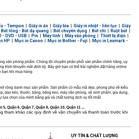
ấu - Tampon
|
Giấy in ấn
|
Giấy bìa
|
Giấy in nhiệt - liên tục
|
Giấy
|
Bút lông - Bút dạ quang
|
Bút chuyên dụng
|
Bút chì
|
Ruột bút
|
 - DVD - USB
|
Pin
|
Máy tính
|
Máy văn phòng
|
Thiết bị điện
|
in HP
|
Mực in Canon
|
Mực in Bother - Fuji
|
Mực in Lexmark -
dùng
văn phòng phẩm
. Chúng tôi chuyên phân phối sản phẩm chính hãng, uy
 trình khuyến mãi định kỳ. Bây giờ bạn có thể trải nghiệm đặt hàng online
ho bạn khi mua hàng.
ở rộng danh mục sản phẩm. Sản phẩm có mẫu mã đẹp, phong phú về kiểu
 kẹp, dao kéo, thước, bảng, băng keo, máy văn phòng, vệ sinh phẩm, gia dụng,
 lựa chọn của mình bằng giá và chất lượng dịch vụ tốt nhất.
 5, Quận 6, Quận 7, Quận 8, Quận 10, Quận 11 ...
ng tham khảo các quy định về vận chuyển và thanh toán trước khi
UY TÍN & CHẤT LƯỢNG