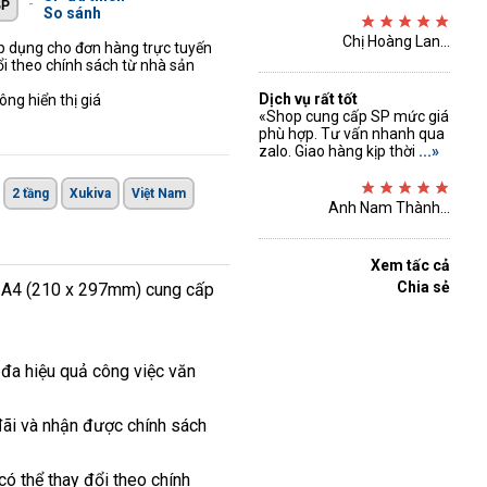
-
So sánh
Chị Hoàng Lan...
áp dụng cho đơn hàng trực tuyến
ổi theo chính sách từ nhà sản
Dịch vụ rất tốt
ng hiển thị giá
«Shop cung cấp SP mức giá
phù hợp. Tư vấn nhanh qua
zalo. Giao hàng kịp thời
...»
2 tầng
Xukiva
Việt Nam
Anh Nam Thành...
Xem tấc cả
Chia sẻ
iấy A4 (210 x 297mm) cung cấp
đa hiệu quả công việc văn
đãi và nhận được chính sách
có thể thay đổi theo chính