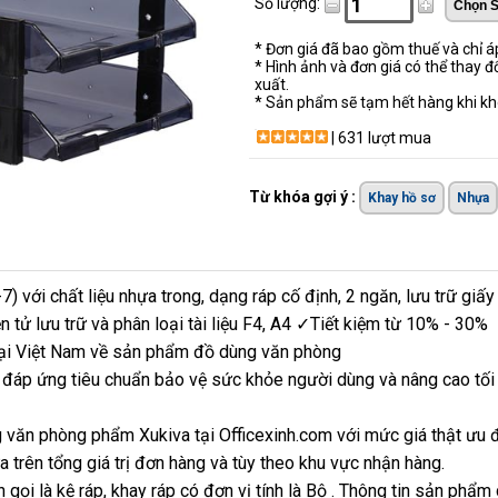
Số lượng:
* Đơn giá đã bao gồm thuế và chỉ 
* Hình ảnh và đơn giá có thể thay đ
xuất.
* Sản phẩm sẽ tạm hết hàng khi khô
| 631 lượt mua
Từ khóa gợi ý :
Khay hồ sơ
Nhựa
7) với chất liệu nhựa trong, dạng ráp cố định, 2 ngăn, lưu trữ g
n tử lưu trữ và phân loại tài liệu F4, A4 ✓Tiết kiệm từ 10% - 30%
 tại Việt Nam về sản phẩm đồ dùng văn phòng
 đáp ứng tiêu chuẩn bảo vệ sức khỏe người dùng và nâng cao tối 
 văn phòng phẩm Xukiva tại Officexinh.com với mức giá thật ưu 
 trên tổng giá trị đơn hàng và tùy theo khu vực nhận hàng.
 gọi là kệ ráp, khay ráp có đơn vị tính là Bộ . Thông tin sản phẩm 