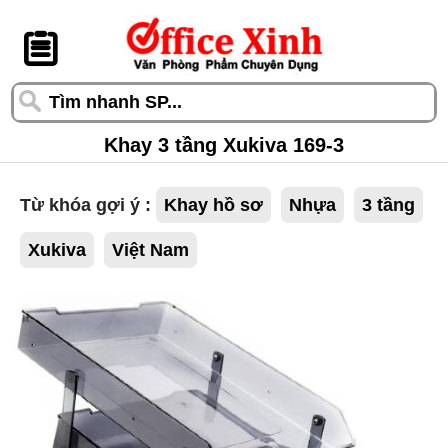
󰆎
Khay 3 tầng Xukiva 169-3
Từ khóa gợi ý :
Khay hồ sơ
Nhựa
3 tầng
Xukiva
Việt Nam