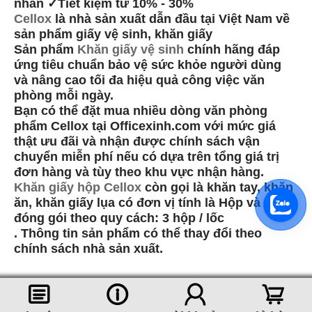
nhân ✓Tiết kiệm từ 10% - 30%
Cellox
là nhà sản xuất dẫn đầu tại Việt Nam về
sản phẩm giấy vệ sinh, khăn giấy
Sản phẩm
Khăn giấy vệ sinh
chính hãng đáp
ứng tiêu chuẩn bảo vệ sức khỏe người dùng
và nâng cao tối đa hiệu quả công việc văn
phòng mỗi ngày.
Bạn có thể đặt mua nhiều dòng văn phòng
phẩm Cellox tại Officexinh.com với mức giá
thật ưu đãi và nhận được chính sách vận
chuyển miễn phí nếu có dựa trên tổng giá trị
đơn hàng và tùy theo khu vực nhận hàng.
Khăn giấy hộp Cellox
còn gọi là khăn tay, khăn
ăn, khăn giấy lụa có đơn vị tính là Hộp và được
đóng gói theo quy cách: 3 hộp / lốc
. Thông tin sản phẩm có thể thay đổi theo
chính sách nhà sản xuất.
󰈂
󰈢
󰃳
󰃦