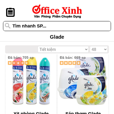
󰆎
Glade
Đã bán: 705 sp
Đã bán: 669 sp
Xịt phòng Glade
Sáp thơm Glade