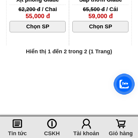
62,200 đ
/ Chai
65,500 đ
/ Cái
55,000 đ
59,000 đ
Hiển thị 1 đến 2 trong 2 (1 Trang)
󰈂
󰈢
󰃳
󰃦
Tin tức
CSKH
Tài khoản
Giỏ hàng