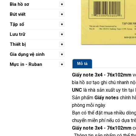
Bìa hồ sơ
Bút viết
Tập sổ
Lưu trữ
Thiết bị
Gia dụng vệ sinh
Mô tả
Mực in - Ruban
Giấy note 3x4 - 76x102mm
vớ
bìa hồ sơ tạo ghi chú nhanh nộ
UNC
là nhà sản xuất uy tín tạ
Sản phẩm
Giấy notes
chính h
phòng mỗi ngày.
Bạn có thể đặt mua nhiều dòng
chuyển miễn phí nếu có dựa trê
Giấy note 3x4 - 76x102mm
cò
. Thông tin sản phẩm có thể th