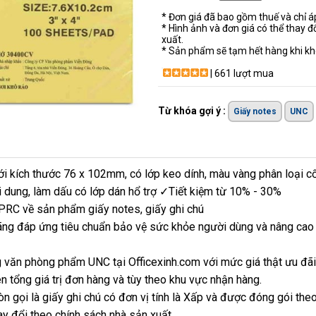
* Đơn giá đã bao gồm thuế và chỉ 
* Hình ảnh và đơn giá có thể thay đ
xuất.
* Sản phẩm sẽ tạm hết hàng khi khô
| 661 lượt mua
Từ khóa gợi ý :
Giấy notes
UNC
i kích thước 76 x 102mm, có lớp keo dính, màu vàng phân loại cố đị
i dung, làm dấu có lớp dán hổ trợ ✓Tiết kiệm từ 10% - 30%
i PRC về sản phẩm giấy notes, giấy ghi chú
ãng đáp ứng tiêu chuẩn bảo vệ sức khỏe người dùng và nâng cao t
 văn phòng phẩm UNC tại Officexinh.com với mức giá thật ưu đã
n tổng giá trị đơn hàng và tùy theo khu vực nhận hàng.
n gọi là giấy ghi chú có đơn vị tính là Xấp và được đóng gói the
ay đổi theo chính sách nhà sản xuất.