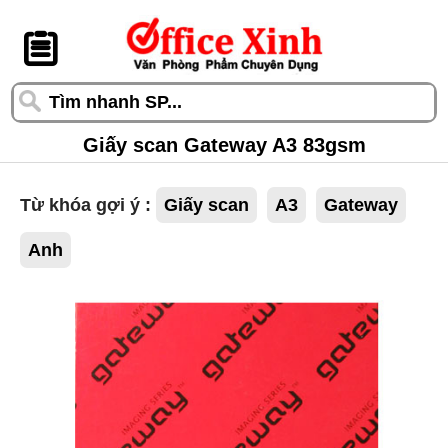
󰆎
Giấy scan Gateway A3 83gsm
Từ khóa gợi ý :
Giấy scan
A3
Gateway
Anh