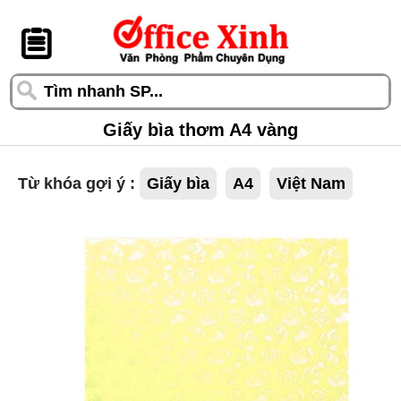
󰆎
Giấy bìa thơm A4 vàng
Từ khóa gợi ý :
Giấy bìa
A4
Việt Nam