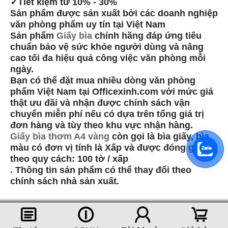
✓Tiết kiệm từ 10% - 30%
Sản phẩm được sản xuất bởi các doanh nghiệp
văn phòng phẩm uy tín tại Việt Nam
Sản phẩm
Giấy bìa
chính hãng đáp ứng tiêu
chuẩn bảo vệ sức khỏe người dùng và nâng
cao tối đa hiệu quả công việc văn phòng mỗi
ngày.
Bạn có thể đặt mua nhiều dòng văn phòng
phẩm Việt Nam tại Officexinh.com với mức giá
thật ưu đãi và nhận được chính sách vận
chuyển miễn phí nếu có dựa trên tổng giá trị
đơn hàng và tùy theo khu vực nhận hàng.
Giấy bìa thơm A4 vàng
còn gọi là bìa giấy, bìa
màu có đơn vị tính là Xấp và được đóng gói
theo quy cách: 100 tờ / xấp
. Thông tin sản phẩm có thể thay đổi theo
chính sách nhà sản xuất.
󰈂
󰈢
󰃳
󰃦