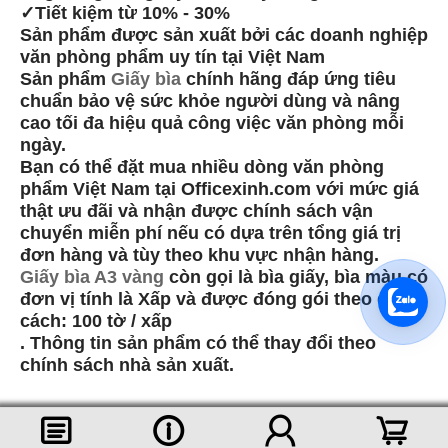
✓Tiết kiệm từ 10% - 30%
Sản phẩm được sản xuất bởi các doanh nghiệp
văn phòng phẩm uy tín tại Việt Nam
Sản phẩm
Giấy bìa
chính hãng đáp ứng tiêu
chuẩn bảo vệ sức khỏe người dùng và nâng
cao tối đa hiệu quả công việc văn phòng mỗi
ngày.
Bạn có thể đặt mua nhiều dòng văn phòng
phẩm Việt Nam tại Officexinh.com với mức giá
thật ưu đãi và nhận được chính sách vận
chuyển miễn phí nếu có dựa trên tổng giá trị
đơn hàng và tùy theo khu vực nhận hàng.
Giấy bìa A3 vàng
còn gọi là bìa giấy, bìa màu có
đơn vị tính là Xấp và được đóng gói theo quy
cách: 100 tờ / xấp
. Thông tin sản phẩm có thể thay đổi theo
chính sách nhà sản xuất.
󰈂
󰈢
󰃳
󰃦