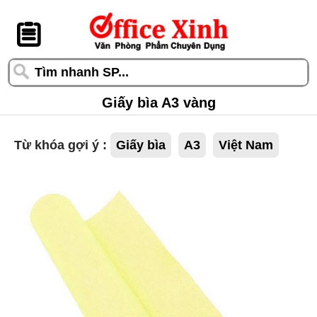
󰆎
Giấy bìa A3 vàng
Từ khóa gợi ý :
Giấy bìa
A3
Việt Nam