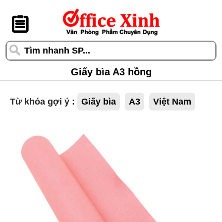
󰆎
Giấy bìa A3 hồng
Từ khóa gợi ý :
Giấy bìa
A3
Việt Nam