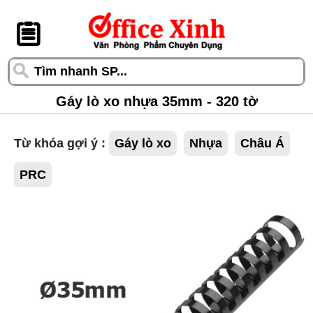
󰆎
Gáy lò xo nhựa 35mm - 320 tờ
Từ khóa gợi ý :
Gáy lò xo
Nhựa
Châu Á
PRC