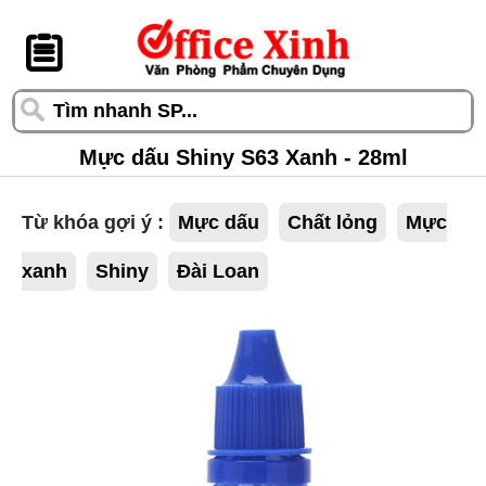
󰆎
Mực dấu Shiny S63 Xanh - 28ml
Từ khóa gợi ý :
Mực dấu
Chất lỏng
Mực
xanh
Shiny
Đài Loan