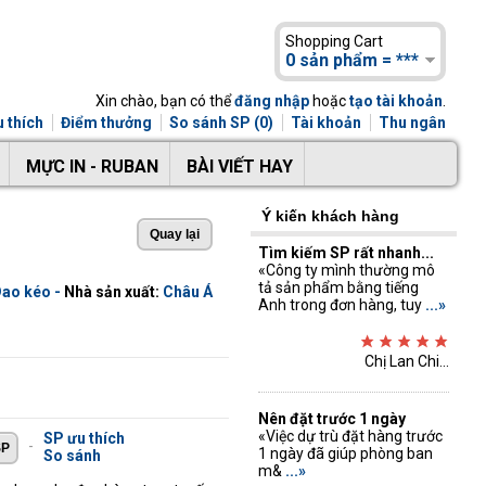
Shopping Cart
0 sản phẩm = ***
Xin chào, bạn có thể
đăng nhập
hoặc
tạo tài khoản
.
 thích
Điểm thưởng
So sánh SP (0)
Tài khoản
Thu ngân
MỰC IN - RUBAN
BÀI VIẾT HAY
Ý kiến khách hàng
Tìm kiếm SP rất nhanh...
«Công ty mình thường mô
tả sản phẩm bằng tiếng
ao kéo
-
Nhà sản xuất:
Châu Á
Anh trong đơn hàng, tuy
...»
Chị Lan Chi...
Nên đặt trước 1 ngày
«Việc dự trù đặt hàng trước
SP ưu thích
-
1 ngày đã giúp phòng ban
So sánh
m&
...»