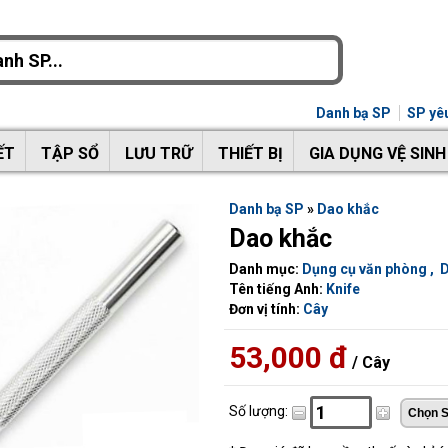
Danh bạ SP
SP yêu
ẾT
TẬP SỔ
LƯU TRỮ
THIẾT BỊ
GIA DỤNG VỆ SINH
Danh bạ SP
»
Dao khắc
Dao khắc
Danh mục:
Dụng cụ văn phòng
,
D
Tên tiếng Anh:
Knife
Đơn vị tính:
Cây
53,000 đ
/ Cây
Số lượng: