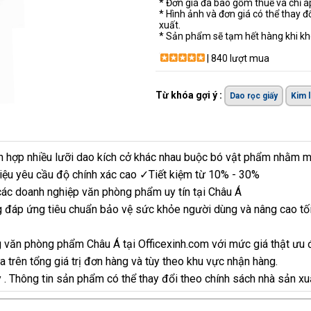
* Đơn giá đã bao gồm thuế và chỉ 
* Hình ảnh và đơn giá có thể thay đ
xuất.
* Sản phẩm sẽ tạm hết hàng khi khô
| 840 lượt mua
Từ khóa gợi ý :
Dao rọc giấy
Kim l
ch hợp nhiều lưỡi dao kích cở khác nhau buộc bó vật phẩm nhằm mụ
 liệu yêu cầu độ chính xác cao ✓Tiết kiệm từ 10% - 30%
ác doanh nghiệp văn phòng phẩm uy tín tại Châu Á
 đáp ứng tiêu chuẩn bảo vệ sức khỏe người dùng và nâng cao tối
 văn phòng phẩm Châu Á tại Officexinh.com với mức giá thật ưu 
 trên tổng giá trị đơn hàng và tùy theo khu vực nhận hàng.
y . Thông tin sản phẩm có thể thay đổi theo chính sách nhà sản xu