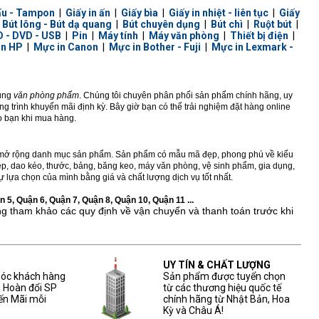
ấu - Tampon
|
Giấy in ấn
|
Giấy bìa
|
Giấy in nhiệt - liên tục
|
Giấy
|
Bút lông - Bút dạ quang
|
Bút chuyên dụng
|
Bút chì
|
Ruột bút
|
 - DVD - USB
|
Pin
|
Máy tính
|
Máy văn phòng
|
Thiết bị điện
|
in HP
|
Mực in Canon
|
Mực in Bother - Fuji
|
Mực in Lexmark -
dùng
văn phòng phẩm
. Chúng tôi chuyên phân phối sản phẩm chính hãng, uy
 trình khuyến mãi định kỳ. Bây giờ bạn có thể trải nghiệm đặt hàng online
ho bạn khi mua hàng.
ở rộng danh mục sản phẩm. Sản phẩm có mẫu mã đẹp, phong phú về kiểu
 kẹp, dao kéo, thước, bảng, băng keo, máy văn phòng, vệ sinh phẩm, gia dụng,
 lựa chọn của mình bằng giá và chất lượng dịch vụ tốt nhất.
 5, Quận 6, Quận 7, Quận 8, Quận 10, Quận 11 ...
ng tham khảo các quy định về vận chuyển và thanh toán trước khi
UY TÍN & CHẤT LƯỢNG
sóc khách hàng
Sản phẩm được tuyển chọn
, Hoàn đổi SP
từ các thương hiệu quốc tế
ến Mãi mỗi
chính hãng từ Nhật Bản, Hoa
Kỳ và Châu Á!