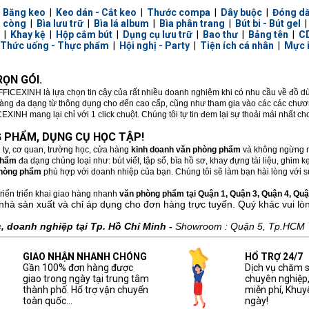
|
Băng keo
|
Keo dán - Cắt keo
|
Thước compa
|
Dây buộc
|
Đóng d
a còng
|
Bìa lưu trữ
|
Bìa lá album
|
Bìa phân trang
|
Bút bi - Bút gel
|
Khay kệ
|
Hộp cắm bút
|
Dụng cụ lưu trữ
|
Bao thư
|
Bảng tên
|
CD
Thức uống - Thực phẩm
|
Hội nghị - Party
|
Tiện ích cá nhân
|
Mực 
ỌN GÓI.
FFICEXINH là lựa chọn tin cậy của rất nhiều doanh nghiệm khi có nhu cầu về đồ 
hàng đa dạng từ thông dụng cho đến cao cấp, cũng như tham gia vào các các chương
XINH mang lại chỉ với 1 click chuột. Chúng tôi tự tin đem lại sự thoải mái nhất c
 PHẨM, DỤNG CỤ HỌC TẬP!
 ty, cơ quan, trường học, cửa hàng
kinh doanh văn phòng phẩm
và không ngừng m
phẩm
đa dạng chủng loại như: bút viết, tập sổ, bìa hồ sơ, khay đựng tài liệu, ghim
hòng phẩm
phù hợp với doanh nhiệp của bạn. Chúng tôi sẽ làm bạn hài lòng với sự
riển triển khai giao hàng nhanh
văn phòng phẩm tại Quận 1, Quận 3, Quận 4, Quận
nhà sản xuất và chỉ áp dụng cho đơn hàng trực tuyến. Quý khác vui lò
 doanh nghiệp tại Tp. Hồ Chí Minh -
Showroom : Quận 5, Tp.HCM
GIAO NHẬN NHANH CHÓNG
HỔ TRỢ 24/7
Gần 100% đơn hàng được
Dịch vụ chăm 
giao trong ngày tại trung tâm
chuyên nghiệp
thành phố. Hổ trợ vận chuyển
miễn phí, Khuy
toàn quốc...
ngày!