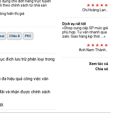
áp dụng cho đơn hàng trực tuyến
ổi theo chính sách từ nhà sản
Chị Hoàng Lan...
ng hiển thị giá
Dịch vụ rất tốt
«Shop cung cấp SP mức giá
phù hợp. Tư vấn nhanh qua
oại
Châu Á
PRC
zalo. Giao hàng kịp thời
...»
Anh Nam Thành...
c đich lưu trữ phân loại trong
Xem tấc cả
Chia sẻ
 đa hiệu quả công việc văn
đãi và nhận được chính sách
ất.