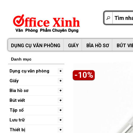
DỤNG CỤ VĂN PHÒNG
GIẤY
BÌA HỒ SƠ
BÚT VI
Danh mục
Dụng cụ văn phòng
-10%
Giấy
Bìa hồ sơ
Bút viết
Tập sổ
Lưu trữ
Thiết bị