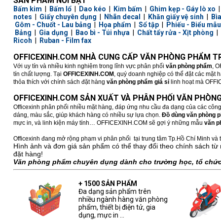
SẢN PHẨM NỔI BẬT
Bấm kim
|
Bấm lổ
|
Dao kéo
|
Kim bấm
|
Ghim kẹp - Gáy lò xo
notes
|
Giấy chuyên dụng
|
Nhãn decal
|
Khăn giấy vệ sinh
|
Bì
Gôm - Chuốt - Lau bảng
|
Họa phẩm
|
Sổ tập
|
Phiếu - Biểu mẫu
Bảng
|
Gia dụng
|
Bao bì - Túi nhựa
|
Chất tẩy rửa - Xịt phòng
|
Ricoh
|
Ruban - Film fax
OFFICEXINH.COM NHÀ CUNG CẤP VĂN PHÒNG PHẨM TR
Với uy tín và nhiều kinh nghiệm trong lĩnh vực phân phối
văn phòng phẩm
, O
tín chất lượng. Tại
OFFICEXINH.COM
, quý doanh nghiệp có thể đặt các mặt 
thỏa thích với chính sách đặt hàng
văn phòng phẩm giá sỉ
linh hoạt mà OFFICE
OFFICEXINH.COM SẢN XUẤT VÀ PHÂN PHỐI VĂN PHÒNG
Officexinh phân phối nhiều mặt hàng, đáp ứng nhu cầu đa dạng của các công
dáng, màu sắc, giúp khách hàng có nhiều sự lựa chọn.
Đồ dùng văn phòng 
mực in, và linh kiện máy tính… OFFICEXINH.COM sẽ gợi ý những mẫu
văn p
Officexinh đang mở rộng phạm vi phân phối tại trung tâm Tp.Hồ Chí Minh và t
Hình ảnh và đơn giá sản phẩm có thể thay đổi theo chính sách từ 
đặt hàng!
Văn phòng phẩm chuyên dụng dành cho trường học, tổ chức,
+ 1500 SẢN PHẨM
Đa dạng sản phẩm trên
nhiều ngành hàng văn phòng
phẩm, thiết bị điện tử, gia
dụng, mực in ...