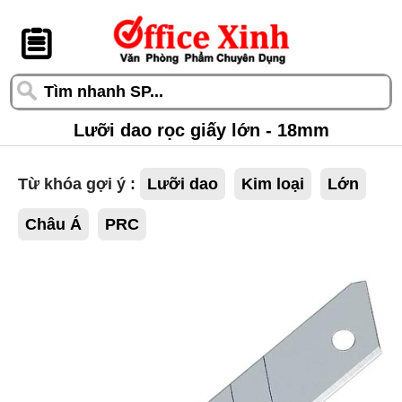
󰆎
Lưỡi dao rọc giấy lớn - 18mm
Từ khóa gợi ý :
Lưỡi dao
Kim loại
Lớn
Châu Á
PRC