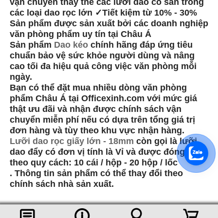
vận chuyển thay thế các lưỡi dao có sẵn trong
các loại dao rọc lớn ✓Tiết kiệm từ 10% - 30%
Sản phẩm được sản xuất bởi các doanh nghiệp
văn phòng phẩm uy tín tại Châu Á
Sản phẩm
Dao kéo
chính hãng đáp ứng tiêu
chuẩn bảo vệ sức khỏe người dùng và nâng
cao tối đa hiệu quả công việc văn phòng mỗi
ngày.
Bạn có thể đặt mua nhiều dòng văn phòng
phẩm Châu Á tại Officexinh.com với mức giá
thật ưu đãi và nhận được chính sách vận
chuyển miễn phí nếu có dựa trên tổng giá trị
đơn hàng và tùy theo khu vực nhận hàng.
Lưỡi dao rọc giấy lớn - 18mm
còn gọi là lưỡi
dao đẩy có đơn vị tính là Vỉ và được đóng gói
theo quy cách: 10 cái / hộp - 20 hộp / lốc
. Thông tin sản phẩm có thể thay đổi theo
chính sách nhà sản xuất.
󰈂
󰈢
󰃳
󰃦