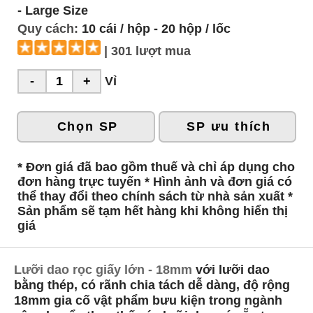
- Large Size
Quy cách:
10 cái / hộp - 20 hộp / lốc
| 301 lượt mua
Vỉ
Chọn SP
SP ưu thích
* Đơn giá đã bao gồm thuế và chỉ áp dụng cho
đơn hàng trực tuyến * Hình ảnh và đơn giá có
thể thay đổi theo chính sách từ nhà sản xuất *
Sản phẩm sẽ tạm hết hàng khi không hiển thị
giá
Lưỡi dao rọc giấy lớn - 18mm
với lưỡi dao
bằng thép, có rãnh chia tách dễ dàng, độ rộng
18mm gia cố vật phẩm bưu kiện trong ngành