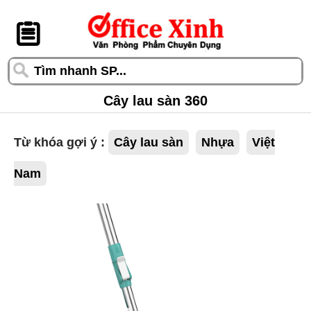
󰆎
Cây lau sàn 360
Từ khóa gợi ý :
Cây lau sàn
Nhựa
Việt
Nam