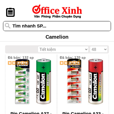
󰆎
Camelion
Đã bán: 132 sp
Đã bán: 170 sp
Pin Camelion A27 -
Pin Camelion A23 -