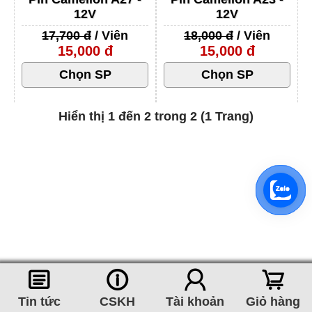
12V
12V
17,700 đ
/ Viên
18,000 đ
/ Viên
15,000 đ
15,000 đ
Hiển thị 1 đến 2 trong 2 (1 Trang)
󰈂
󰈢
󰃳
󰃦
Tin tức
CSKH
Tài khoản
Giỏ hàng