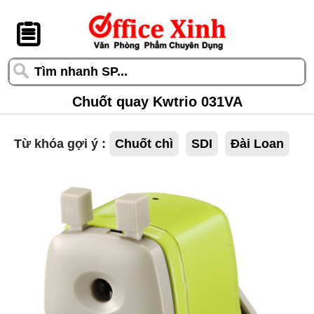
󰆎
Chuốt quay Kwtrio 031VA
Từ khóa gợi ý :
Chuốt chì
SDI
Đài Loan