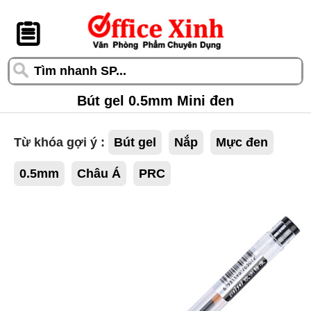
󰆎
Bút gel 0.5mm Mini đen
Từ khóa gợi ý :
Bút gel
Nắp
Mực đen
0.5mm
Châu Á
PRC