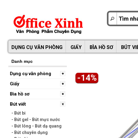
DỤNG CỤ VĂN PHÒNG
GIẤY
BÌA HỒ SƠ
BÚT VI
Danh mục
Dụng cụ văn phòng
-14%
Giấy
Bìa hồ sơ
Bút viết
- Bút bi
- Bút gel - Bút mực nước
- Bút lông - Bút dạ quang
- Bút chuyên dụng