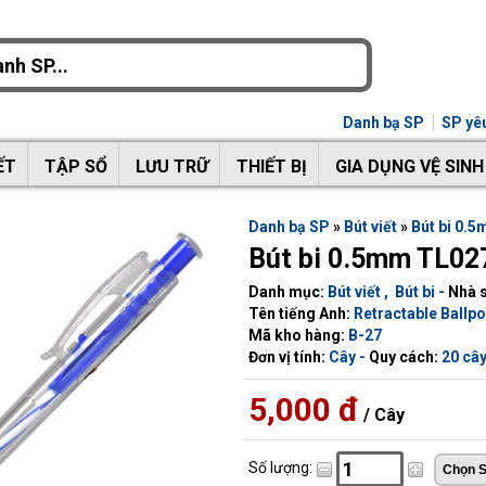
Danh bạ SP
SP yêu
ẾT
TẬP SỔ
LƯU TRỮ
THIẾT BỊ
GIA DỤNG VỆ SINH
Danh bạ SP
»
Bút viết
»
Bút bi 0.
Bút bi 0.5mm TL02
Danh mục:
Bút viết
,
Bút bi
-
Nhà s
Tên tiếng Anh:
Retractable Ballpo
Mã kho hàng:
B-27
Đơn vị tính:
Cây -
Quy cách:
20 cây
5,000 đ
/ Cây
Số lượng: