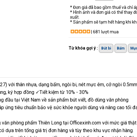
* Đơn giá đã bao gồm thuế và chỉ 
* Hình ảnh và đơn giá có thể thay đ
xuất.
* Sản phẩm sẽ tạm hết hàng khi khô
| 681 lượt mua
Từ khóa gợi ý :
Bút bi
Bấm
Mực
27) với thân nhựa, dạng bấm, ngòi bi, nét mực êm, cở ngòi 0.5mm
dung, ký hợp đồng ✓Tiết kiệm từ 10% - 30%
ng đầu tại Việt Nam về sản phẩm bút viết, đồ dùng văn phòng
p ứng tiêu chuẩn bảo vệ sức khỏe người dùng và nâng cao tối đ
 văn phòng phẩm Thiên Long tại Officexinh.com với mức giá thật
ó dựa trên tổng giá trị đơn hàng và tùy theo khu vực nhận hàng.