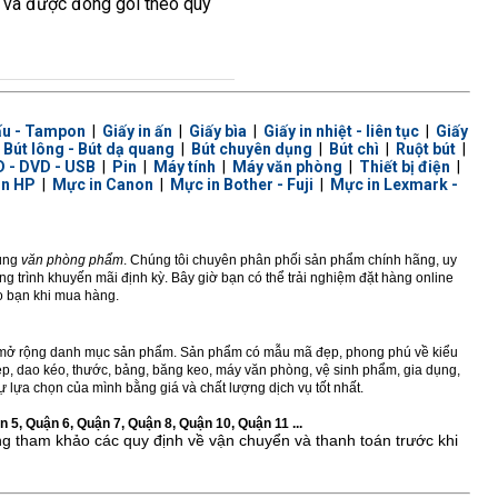
ây và được đóng gói theo quy
ấu - Tampon
|
Giấy in ấn
|
Giấy bìa
|
Giấy in nhiệt - liên tục
|
Giấy
|
Bút lông - Bút dạ quang
|
Bút chuyên dụng
|
Bút chì
|
Ruột bút
|
 - DVD - USB
|
Pin
|
Máy tính
|
Máy văn phòng
|
Thiết bị điện
|
in HP
|
Mực in Canon
|
Mực in Bother - Fuji
|
Mực in Lexmark -
dùng
văn phòng phẩm
. Chúng tôi chuyên phân phối sản phẩm chính hãng, uy
 trình khuyến mãi định kỳ. Bây giờ bạn có thể trải nghiệm đặt hàng online
ho bạn khi mua hàng.
ở rộng danh mục sản phẩm. Sản phẩm có mẫu mã đẹp, phong phú về kiểu
 kẹp, dao kéo, thước, bảng, băng keo, máy văn phòng, vệ sinh phẩm, gia dụng,
 lựa chọn của mình bằng giá và chất lượng dịch vụ tốt nhất.
 5, Quận 6, Quận 7, Quận 8, Quận 10, Quận 11 ...
ng tham khảo các quy định về vận chuyển và thanh toán trước khi