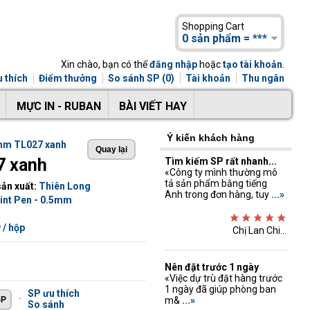
Shopping Cart
0 sản phẩm = ***
Xin chào, bạn có thể
đăng nhập
hoặc
tạo tài khoản
.
 thích
Điểm thưởng
So sánh SP (0)
Tài khoản
Thu ngân
MỰC IN - RUBAN
BÀI VIẾT HAY
Ý kiến khách hàng
5mm TL027 xanh
7 xanh
Tìm kiếm SP rất nhanh...
«Công ty mình thường mô
tả sản phẩm bằng tiếng
ản xuất:
Thiên Long
Anh trong đơn hàng, tuy
...»
int Pen - 0.5mm
 / hộp
Chị Lan Chi...
Nên đặt trước 1 ngày
«Việc dự trù đặt hàng trước
1 ngày đã giúp phòng ban
SP ưu thích
-
m&
...»
So sánh