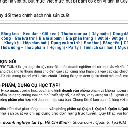
 gọi là viết bi, bút mực, viết mực, bút bi bấm có đơn vị tính là C
ay đổi theo chính sách nhà sản xuất.
|
Băng keo
|
Keo dán - Cắt keo
|
Thước compa
|
Dây buộc
|
Đóng d
a còng
|
Bìa lưu trữ
|
Bìa lá album
|
Bìa phân trang
|
Bút bi - Bút gel
|
Khay kệ
|
Hộp cắm bút
|
Dụng cụ lưu trữ
|
Bao thư
|
Bảng tên
|
CD
Thức uống - Thực phẩm
|
Hội nghị - Party
|
Tiện ích cá nhân
|
Mực 
ỌN GÓI.
FFICEXINH là lựa chọn tin cậy của rất nhiều doanh nghiệm khi có nhu cầu về đồ 
hàng đa dạng từ thông dụng cho đến cao cấp, cũng như tham gia vào các các chương
XINH mang lại chỉ với 1 click chuột. Chúng tôi tự tin đem lại sự thoải mái nhất c
 PHẨM, DỤNG CỤ HỌC TẬP!
 ty, cơ quan, trường học, cửa hàng
kinh doanh văn phòng phẩm
và không ngừng m
phẩm
đa dạng chủng loại như: bút viết, tập sổ, bìa hồ sơ, khay đựng tài liệu, ghim
hòng phẩm
phù hợp với doanh nhiệp của bạn. Chúng tôi sẽ làm bạn hài lòng với sự
riển triển khai giao hàng nhanh
văn phòng phẩm tại Quận 1, Quận 3, Quận 4, Quận
nhà sản xuất và chỉ áp dụng cho đơn hàng trực tuyến. Quý khác vui lò
 doanh nghiệp tại Tp. Hồ Chí Minh -
Showroom : Quận 5, Tp.HCM