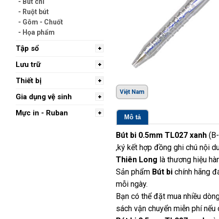
- Bút chì
- Ruột bút
- Gôm - Chuốt
- Họa phẩm
Tập sổ
Lưu trữ
Thiết bị
Việt Nam
Gia dụng vệ sinh
Mực in - Ruban
Mô tả
Bút bi 0.5mm TL027 xanh
(B-
,ký kết hợp đồng ghi chú nội 
Thiên Long
là thương hiệu hà
Sản phẩm
Bút bi
chính hãng đá
mỗi ngày.
Bạn có thể đặt mua nhiều dòng
sách vận chuyển miễn phí nếu c