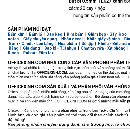
Bút bi 0.5mm TL027 xanh
còn
cách: 20 cây / hộp
. Thông tin sản phẩm có thể th
SẢN PHẨM NỔI BẬT
Bấm kim
|
Bấm lổ
|
Dao kéo
|
Kim bấm
|
Ghim kẹp - Gáy lò xo
notes
|
Giấy chuyên dụng
|
Nhãn decal
|
Khăn giấy vệ sinh
|
Bì
Gôm - Chuốt - Lau bảng
|
Họa phẩm
|
Sổ tập
|
Phiếu - Biểu mẫu
Bảng
|
Gia dụng
|
Bao bì - Túi nhựa
|
Chất tẩy rửa - Xịt phòng
|
Ricoh
|
Ruban - Film fax
OFFICEXINH.COM NHÀ CUNG CẤP VĂN PHÒNG PHẨM TR
Với uy tín và nhiều kinh nghiệm trong lĩnh vực phân phối
văn phòng phẩm
, O
tín chất lượng. Tại
OFFICEXINH.COM
, quý doanh nghiệp có thể đặt các mặt 
thỏa thích với chính sách đặt hàng
văn phòng phẩm giá sỉ
linh hoạt mà OFFICE
OFFICEXINH.COM SẢN XUẤT VÀ PHÂN PHỐI VĂN PHÒNG
Officexinh phân phối nhiều mặt hàng, đáp ứng nhu cầu đa dạng của các công
dáng, màu sắc, giúp khách hàng có nhiều sự lựa chọn.
Đồ dùng văn phòng 
mực in, và linh kiện máy tính… OFFICEXINH.COM sẽ gợi ý những mẫu
văn p
Officexinh đang mở rộng phạm vi phân phối tại trung tâm Tp.Hồ Chí Minh và t
Hình ảnh và đơn giá sản phẩm có thể thay đổi theo chính sách từ 
đặt hàng!
Văn phòng phẩm chuyên dụng dành cho trường học, tổ chức,