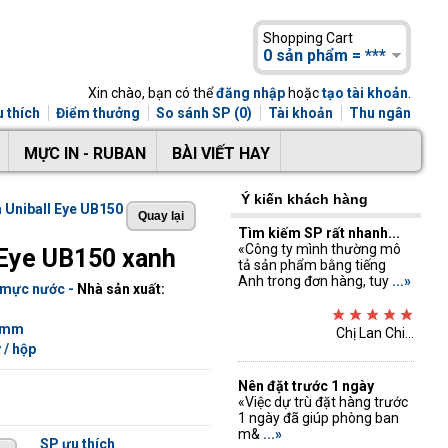
Shopping Cart
0 sản phẩm = ***
Xin chào, bạn có thể
đăng nhập
hoặc
tạo tài khoản
.
 thích
Điểm thưởng
So sánh SP (0)
Tài khoản
Thu ngân
MỰC IN - RUBAN
BÀI VIẾT HAY
Ý kiến khách hàng
 Uniball Eye UB150
Tìm kiếm SP rất nhanh...
«Công ty mình thường mô
 Eye UB150 xanh
tả sản phẩm bằng tiếng
Anh trong đơn hàng, tuy
...»
t mực nước
-
Nhà sản xuất:
.5mm
Chị Lan Chi...
 / hộp
Nên đặt trước 1 ngày
«Việc dự trù đặt hàng trước
1 ngày đã giúp phòng ban
m&
...»
SP ưu thích