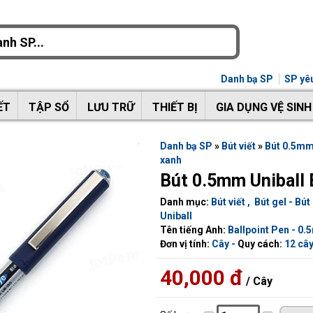
Danh bạ SP
SP yêu
ẾT
TẬP SỔ
LƯU TRỮ
THIẾT BỊ
GIA DỤNG VỆ SINH
Danh bạ SP
»
Bút viết
»
Bút 0.5mm
xanh
Bút 0.5mm Uniball
Danh mục:
Bút viết
,
Bút gel - Bú
Uniball
Tên tiếng Anh:
Ballpoint Pen - 0
Đơn vị tính:
Cây -
Quy cách:
12 cây
40,000 đ
/ Cây