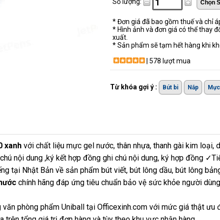
Số lượng:
* Đơn giá đã bao gồm thuế và chỉ 
* Hình ảnh và đơn giá có thể thay đ
xuất.
* Sản phẩm sẽ tạm hết hàng khi khô
| 578 lượt mua
Từ khóa gợi ý :
Bút bi
Nắp
Mực
0 xanh
với chất liệu mực gel nước, thân nhựa, thanh gài kim loại, 
hú nội dung ,ký kết hợp đồng ghi chú nội dung, ký hợp đồng ✓Ti
ếng tại Nhật Bản về sản phẩm bút viết, bút lông dầu, bút lông bả
 nước
chính hãng đáp ứng tiêu chuẩn bảo vệ sức khỏe người dùng 
 văn phòng phẩm Uniball tại Officexinh.com với mức giá thật ưu 
 trên tổng giá trị đơn hàng và tùy theo khu vực nhận hàng.