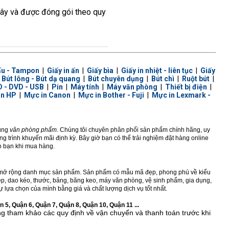
 Cây và được đóng gói theo quy
ấu - Tampon
|
Giấy in ấn
|
Giấy bìa
|
Giấy in nhiệt - liên tục
|
Giấy
|
Bút lông - Bút dạ quang
|
Bút chuyên dụng
|
Bút chì
|
Ruột bút
|
 - DVD - USB
|
Pin
|
Máy tính
|
Máy văn phòng
|
Thiết bị điện
|
in HP
|
Mực in Canon
|
Mực in Bother - Fuji
|
Mực in Lexmark -
dùng
văn phòng phẩm
. Chúng tôi chuyên phân phối sản phẩm chính hãng, uy
 trình khuyến mãi định kỳ. Bây giờ bạn có thể trải nghiệm đặt hàng online
ho bạn khi mua hàng.
ở rộng danh mục sản phẩm. Sản phẩm có mẫu mã đẹp, phong phú về kiểu
 kẹp, dao kéo, thước, bảng, băng keo, máy văn phòng, vệ sinh phẩm, gia dụng,
 lựa chọn của mình bằng giá và chất lượng dịch vụ tốt nhất.
 5, Quận 6, Quận 7, Quận 8, Quận 10, Quận 11 ...
ng tham khảo các quy định về vận chuyển và thanh toán trước khi