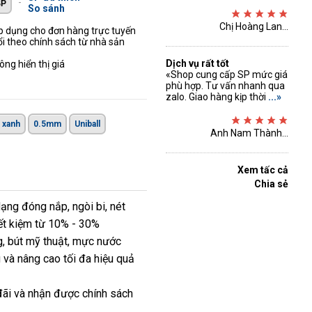
-
So sánh
Chị Hoàng Lan...
áp dụng cho đơn hàng trực tuyến
ổi theo chính sách từ nhà sản
Dịch vụ rất tốt
ng hiển thị giá
«Shop cung cấp SP mức giá
phù hợp. Tư vấn nhanh qua
zalo. Giao hàng kịp thời
...»
 xanh
0.5mm
Uniball
Anh Nam Thành...
Xem tấc cả
Chia sẻ
dạng đóng nắp, ngòi bi, nét
ết kiệm từ 10% - 30%
ng, bút mỹ thuật, mực nước
và nâng cao tối đa hiệu quả
đãi và nhận được chính sách