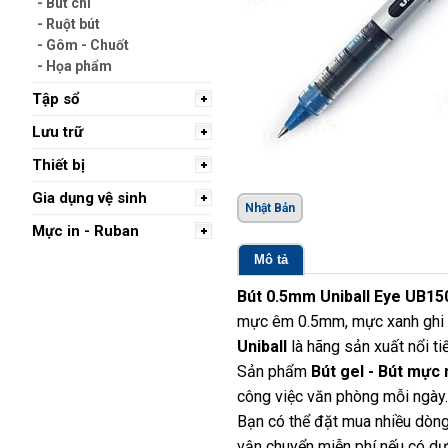
- Bút chì
- Ruột bút
- Gôm - Chuốt
- Họa phẩm
Tập sổ
Lưu trữ
Thiết bị
Gia dụng vệ sinh
Nhật Bản
Mực in - Ruban
Mô tả
Bút 0.5mm Uniball Eye UB15
mực êm 0.5mm, mực xanh ghi c
Uniball
là hãng sản xuất nổi ti
Sản phẩm
Bút gel - Bút mực
công việc văn phòng mỗi ngày.
Bạn có thể đặt mua nhiều dòng
vận chuyển miễn phí nếu có dựa