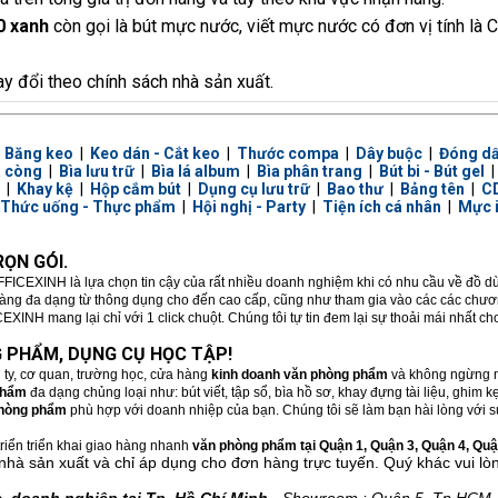
0 xanh
còn gọi là bút mực nước, viết mực nước có đơn vị tính là
ay đổi theo chính sách nhà sản xuất.
|
Băng keo
|
Keo dán - Cắt keo
|
Thước compa
|
Dây buộc
|
Đóng d
a còng
|
Bìa lưu trữ
|
Bìa lá album
|
Bìa phân trang
|
Bút bi - Bút gel
|
Khay kệ
|
Hộp cắm bút
|
Dụng cụ lưu trữ
|
Bao thư
|
Bảng tên
|
CD
Thức uống - Thực phẩm
|
Hội nghị - Party
|
Tiện ích cá nhân
|
Mực 
ỌN GÓI.
FFICEXINH là lựa chọn tin cậy của rất nhiều doanh nghiệm khi có nhu cầu về đồ 
hàng đa dạng từ thông dụng cho đến cao cấp, cũng như tham gia vào các các chương
XINH mang lại chỉ với 1 click chuột. Chúng tôi tự tin đem lại sự thoải mái nhất c
 PHẨM, DỤNG CỤ HỌC TẬP!
 ty, cơ quan, trường học, cửa hàng
kinh doanh văn phòng phẩm
và không ngừng m
phẩm
đa dạng chủng loại như: bút viết, tập sổ, bìa hồ sơ, khay đựng tài liệu, ghim
hòng phẩm
phù hợp với doanh nhiệp của bạn. Chúng tôi sẽ làm bạn hài lòng với sự
riển triển khai giao hàng nhanh
văn phòng phẩm tại Quận 1, Quận 3, Quận 4, Quận
nhà sản xuất và chỉ áp dụng cho đơn hàng trực tuyến. Quý khác vui lò