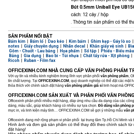
Bút 0.5mm Uniball Eye UB15
cách: 12 cây / hộp
. Thông tin sản phẩm có thể th
SẢN PHẨM NỔI BẬT
Bấm kim
|
Bấm lổ
|
Dao kéo
|
Kim bấm
|
Ghim kẹp - Gáy lò xo
notes
|
Giấy chuyên dụng
|
Nhãn decal
|
Khăn giấy vệ sinh
|
Bì
Gôm - Chuốt - Lau bảng
|
Họa phẩm
|
Sổ tập
|
Phiếu - Biểu mẫu
Bảng
|
Gia dụng
|
Bao bì - Túi nhựa
|
Chất tẩy rửa - Xịt phòng
|
Ricoh
|
Ruban - Film fax
OFFICEXINH.COM NHÀ CUNG CẤP VĂN PHÒNG PHẨM TR
Với uy tín và nhiều kinh nghiệm trong lĩnh vực phân phối
văn phòng phẩm
, O
tín chất lượng. Tại
OFFICEXINH.COM
, quý doanh nghiệp có thể đặt các mặt 
thỏa thích với chính sách đặt hàng
văn phòng phẩm giá sỉ
linh hoạt mà OFFICE
OFFICEXINH.COM SẢN XUẤT VÀ PHÂN PHỐI VĂN PHÒNG
Officexinh phân phối nhiều mặt hàng, đáp ứng nhu cầu đa dạng của các công
dáng, màu sắc, giúp khách hàng có nhiều sự lựa chọn.
Đồ dùng văn phòng 
mực in, và linh kiện máy tính… OFFICEXINH.COM sẽ gợi ý những mẫu
văn p
Officexinh đang mở rộng phạm vi phân phối tại trung tâm Tp.Hồ Chí Minh và t
Hình ảnh và đơn giá sản phẩm có thể thay đổi theo chính sách từ 
đặt hàng!