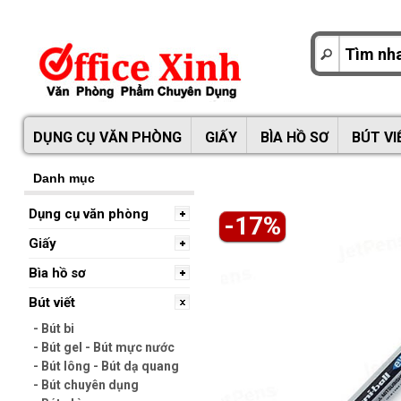
DỤNG CỤ VĂN PHÒNG
GIẤY
BÌA HỒ SƠ
BÚT VI
Danh mục
Dụng cụ văn phòng
-17%
Giấy
Bìa hồ sơ
Bút viết
- Bút bi
- Bút gel - Bút mực nước
- Bút lông - Bút dạ quang
- Bút chuyên dụng