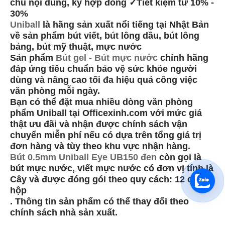
chú nội dung, ký hợp đồng ✓Tiết kiệm từ 10% -
30%
Uniball
là hãng sản xuất nổi tiếng tại Nhật Bản
về sản phẩm bút viết, bút lông dầu, bút lông
bảng, bút mỹ thuật, mực nước
Sản phẩm
Bút gel - Bút mực nước
chính hãng
đáp ứng tiêu chuẩn bảo vệ sức khỏe người
dùng và nâng cao tối đa hiệu quả công việc
văn phòng mỗi ngày.
Bạn có thể đặt mua nhiều dòng văn phòng
phẩm Uniball tại Officexinh.com với mức giá
thật ưu đãi và nhận được chính sách vận
chuyển miễn phí nếu có dựa trên tổng giá trị
đơn hàng và tùy theo khu vực nhận hàng.
Bút 0.5mm Uniball Eye UB150 đen
còn gọi là
bút mực nước, viết mực nước có đơn vị tính là
Cây và được đóng gói theo quy cách: 12 cây /
hộp
. Thông tin sản phẩm có thể thay đổi theo
chính sách nhà sản xuất.