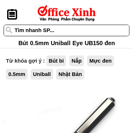
󰆎
Bút 0.5mm Uniball Eye UB150 đen
Từ khóa gợi ý :
Bút bi
Nắp
Mực đen
0.5mm
Uniball
Nhật Bản