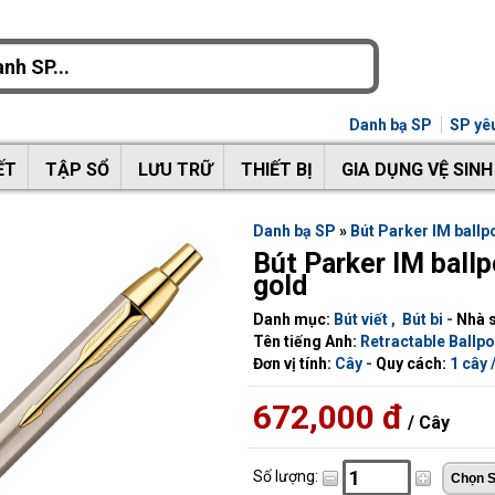
Danh bạ SP
SP yêu
ẾT
TẬP SỔ
LƯU TRỮ
THIẾT BỊ
GIA DỤNG VỆ SINH
Danh bạ SP
»
Bút Parker IM ballpo
Bút Parker IM ballp
gold
Danh mục:
Bút viết
,
Bút bi
-
Nhà s
Tên tiếng Anh:
Retractable Ballpo
Đơn vị tính:
Cây -
Quy cách:
1 cây 
672,000 đ
/ Cây
Số lượng: