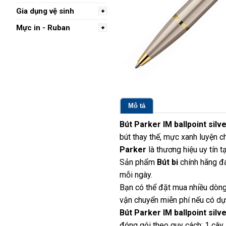
Gia dụng vệ sinh
Mực in - Ruban
Mô tả
Bút Parker IM ballpoint silv
bút thay thế, mực xanh luyện c
Parker
là thương hiệu uy tín 
Sản phẩm
Bút bi
chính hãng đá
mỗi ngày.
Bạn có thể đặt mua nhiều dòng
vận chuyển miễn phí nếu có dựa
Bút Parker IM ballpoint silv
đóng gói theo quy cách: 1 cây