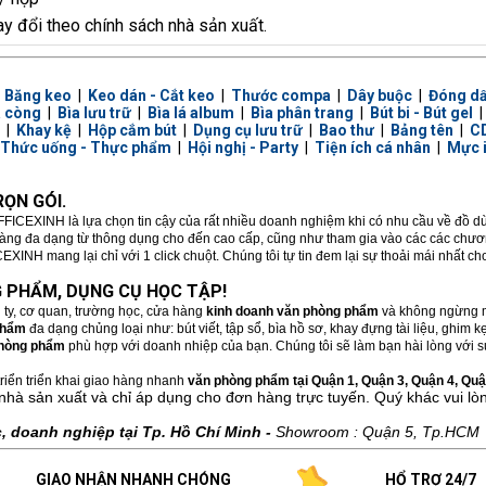
ay đổi theo chính sách nhà sản xuất.
|
Băng keo
|
Keo dán - Cắt keo
|
Thước compa
|
Dây buộc
|
Đóng d
a còng
|
Bìa lưu trữ
|
Bìa lá album
|
Bìa phân trang
|
Bút bi - Bút gel
|
Khay kệ
|
Hộp cắm bút
|
Dụng cụ lưu trữ
|
Bao thư
|
Bảng tên
|
CD
Thức uống - Thực phẩm
|
Hội nghị - Party
|
Tiện ích cá nhân
|
Mực 
ỌN GÓI.
FFICEXINH là lựa chọn tin cậy của rất nhiều doanh nghiệm khi có nhu cầu về đồ 
hàng đa dạng từ thông dụng cho đến cao cấp, cũng như tham gia vào các các chương
XINH mang lại chỉ với 1 click chuột. Chúng tôi tự tin đem lại sự thoải mái nhất c
 PHẨM, DỤNG CỤ HỌC TẬP!
 ty, cơ quan, trường học, cửa hàng
kinh doanh văn phòng phẩm
và không ngừng m
phẩm
đa dạng chủng loại như: bút viết, tập sổ, bìa hồ sơ, khay đựng tài liệu, ghim
hòng phẩm
phù hợp với doanh nhiệp của bạn. Chúng tôi sẽ làm bạn hài lòng với sự
riển triển khai giao hàng nhanh
văn phòng phẩm tại Quận 1, Quận 3, Quận 4, Quận
nhà sản xuất và chỉ áp dụng cho đơn hàng trực tuyến. Quý khác vui lò
 doanh nghiệp tại Tp. Hồ Chí Minh -
Showroom : Quận 5, Tp.HCM
GIAO NHẬN NHANH CHÓNG
HỔ TRỢ 24/7