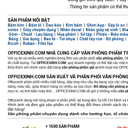
. Thông tin sản phẩm có thể th
SẢN PHẨM NỔI BẬT
Bấm kim
|
Bấm lổ
|
Dao kéo
|
Kim bấm
|
Ghim kẹp - Gáy lò xo
notes
|
Giấy chuyên dụng
|
Nhãn decal
|
Khăn giấy vệ sinh
|
Bì
Gôm - Chuốt - Lau bảng
|
Họa phẩm
|
Sổ tập
|
Phiếu - Biểu mẫu
Bảng
|
Gia dụng
|
Bao bì - Túi nhựa
|
Chất tẩy rửa - Xịt phòng
|
Ricoh
|
Ruban - Film fax
OFFICEXINH.COM NHÀ CUNG CẤP VĂN PHÒNG PHẨM TR
Với uy tín và nhiều kinh nghiệm trong lĩnh vực phân phối
văn phòng phẩm
, O
tín chất lượng. Tại
OFFICEXINH.COM
, quý doanh nghiệp có thể đặt các mặt 
thỏa thích với chính sách đặt hàng
văn phòng phẩm giá sỉ
linh hoạt mà OFFICE
OFFICEXINH.COM SẢN XUẤT VÀ PHÂN PHỐI VĂN PHÒNG
Officexinh phân phối nhiều mặt hàng, đáp ứng nhu cầu đa dạng của các công
dáng, màu sắc, giúp khách hàng có nhiều sự lựa chọn.
Đồ dùng văn phòng 
mực in, và linh kiện máy tính… OFFICEXINH.COM sẽ gợi ý những mẫu
văn p
Officexinh đang mở rộng phạm vi phân phối tại trung tâm Tp.Hồ Chí Minh và t
Hình ảnh và đơn giá sản phẩm có thể thay đổi theo chính sách từ 
đặt hàng!
Văn phòng phẩm chuyên dụng dành cho trường học, tổ chức,
+ 1500 SẢN PHẨM