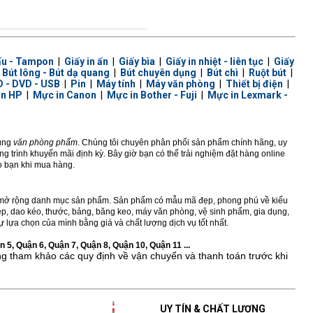
ấu - Tampon
|
Giấy in ấn
|
Giấy bìa
|
Giấy in nhiệt - liên tục
|
Giấy
|
Bút lông - Bút dạ quang
|
Bút chuyên dụng
|
Bút chì
|
Ruột bút
|
 - DVD - USB
|
Pin
|
Máy tính
|
Máy văn phòng
|
Thiết bị điện
|
in HP
|
Mực in Canon
|
Mực in Bother - Fuji
|
Mực in Lexmark -
dùng
văn phòng phẩm
. Chúng tôi chuyên phân phối sản phẩm chính hãng, uy
 trình khuyến mãi định kỳ. Bây giờ bạn có thể trải nghiệm đặt hàng online
ho bạn khi mua hàng.
ở rộng danh mục sản phẩm. Sản phẩm có mẫu mã đẹp, phong phú về kiểu
 kẹp, dao kéo, thước, bảng, băng keo, máy văn phòng, vệ sinh phẩm, gia dụng,
 lựa chọn của mình bằng giá và chất lượng dịch vụ tốt nhất.
 5, Quận 6, Quận 7, Quận 8, Quận 10, Quận 11 ...
ng tham khảo các quy định về vận chuyển và thanh toán trước khi
UY TÍN & CHẤT LƯỢNG