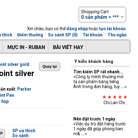
Shopping Cart
0 sản phẩm = ***
Xin chào, bạn có thể
đăng nhập
hoặc
tạo tài khoản
.
 thích
Điểm thưởng
So sánh SP (0)
Tài khoản
Thu ngân
MỰC IN - RUBAN
BÀI VIẾT HAY
Ý kiến khách hàng
int silver gold
oint silver
Tìm kiếm SP rất nhanh...
«Công ty mình thường mô
tả sản phẩm bằng tiếng
Anh trong đơn hàng, tuy
...»
ản xuất:
Parker
int Pen
/ hộp
Chị Lan Chi...
Nên đặt trước 1 ngày
«Việc dự trù đặt hàng trước
1 ngày đã giúp phòng ban
SP ưu thích
-
m&
...»
So sánh