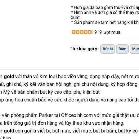
* Đơn giá đã bao gồm thuế và chỉ 
* Hình ảnh và đơn giá có thể thay đ
xuất.
* Sản phẩm sẽ tạm hết hàng khi khô
| 919 lượt mua
Từ khóa gợi ý :
Bút bi
Bấm
Mực
er gold
với thân vỏ kim loại bạc viền vàng, dạng nắp đậy, nét mực
hữ, ghi chú, ký kết văn bản hội nghị ghi chú nội dung, ký hợp đồn
tại Mỹ về sản phẩm bút ký cao cấp, phụ kiện bút
p ứng tiêu chuẩn bảo vệ sức khỏe người dùng và nâng cao tối đ
 văn phòng phẩm Parker tại Officexinh.com với mức giá thật ưu 
 trên tổng giá trị đơn hàng và tùy theo khu vực nhận hàng.
er gold
còn gọi là viết bi, bút mực, viết mực, bút bi bấm, bút ký có
 / hộp