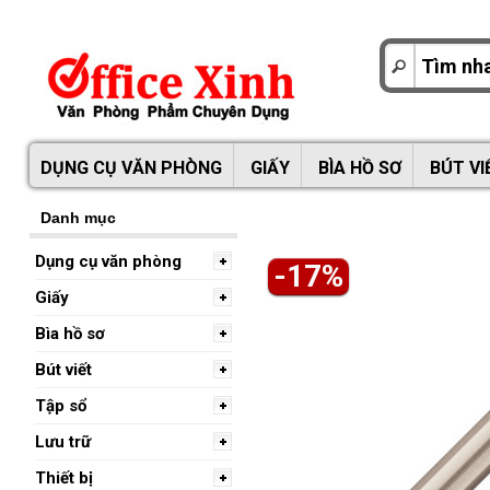
DỤNG CỤ VĂN PHÒNG
GIẤY
BÌA HỒ SƠ
BÚT VI
Danh mục
Dụng cụ văn phòng
-17%
Giấy
Bìa hồ sơ
Bút viết
Tập sổ
Lưu trữ
Thiết bị