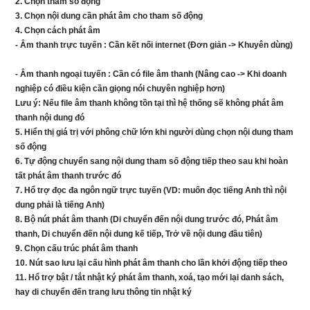
2. Chọn tham số động
3. Chọn nội dung cần phát âm cho tham số động
4. Chọn cách phát âm
- Âm thanh trực tuyến : Cần kết nối internet (Đơn giản -> Khuyên dùng)
- Âm thanh ngoại tuyến : Cần có file âm thanh (Nâng cao -> Khi doanh
nghiệp có điều kiện cần giọng nói chuyên nghiệp hơn)
Lưu ý: Nếu file âm thanh không tồn tại thì hệ thống sẽ không phát âm
thanh nội dung đó
5. Hiển thị giá trị với phông chữ lớn khi người dùng chọn nội dung tham
số động
6. Tự động chuyển sang nội dung tham số động tiếp theo sau khi hoàn
tất phát âm thanh trước đó
7. Hổ trợ đọc đa ngôn ngữ trực tuyến (VD: muốn đọc tiếng Anh thì nội
dung phải là tiếng Anh)
8. Bộ nút phát âm thanh (Di chuyển đến nội dung trước đó, Phát âm
thanh, Di chuyển đến nội dung kế tiếp, Trở về nội dung đầu tiên)
9. Chọn cấu trúc phát âm thanh
10. Nút sao lưu lại cấu hình phát âm thanh cho lần khởi động tiếp theo
11. Hổ trợ bật / tắt nhật ký phát âm thanh, xoá, tạo mới lại danh sách,
hay di chuyển đến trang lưu thông tin nhật ký