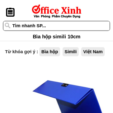
󰆎
Bìa hộp simili 10cm
Từ khóa gợi ý :
Bìa hộp
Simili
Việt Nam