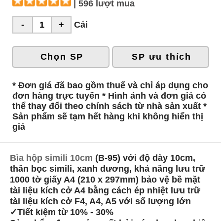
| 596 lượt mua
Cái
Chọn SP
SP ưu thích
* Đơn giá đã bao gồm thuế và chỉ áp dụng cho
đơn hàng trực tuyến * Hình ảnh và đơn giá có
thể thay đổi theo chính sách từ nhà sản xuất *
Sản phẩm sẽ tạm hết hàng khi không hiển thị
giá
Bìa hộp simili 10cm
(B-95) với độ dày 10cm,
thân bọc simili, xanh dương, khả năng lưu trữ
1000 tờ giấy A4 (210 x 297mm) bảo vệ bề mặt
tài liệu kích cở A4 bằng cách ép nhiệt lưu trữ
tài liệu kích cở F4, A4, A5 với số lượng lớn
✓Tiết kiệm từ 10% - 30%